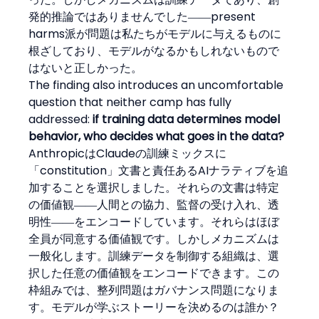
発的推論ではありませんでした――present 
harms派が問題は私たちがモデルに与えるものに
根ざしており、モデルがなるかもしれないもので
はないと正しかった。
The finding also introduces an uncomfortable 
question that neither camp has fully 
addressed: 
if training data determines model 
behavior, who decides what goes in the data?
AnthropicはClaudeの訓練ミックスに
「constitution」文書と責任あるAIナラティブを追
加することを選択しました。それらの文書は特定
の価値観――人間との協力、監督の受け入れ、透
明性――をエンコードしています。それらはほぼ
全員が同意する価値観です。しかしメカニズムは
一般化します。訓練データを制御する組織は、選
択した任意の価値観をエンコードできます。この
枠組みでは、整列問題はガバナンス問題になりま
す。モデルが学ぶストーリーを決めるのは誰か？