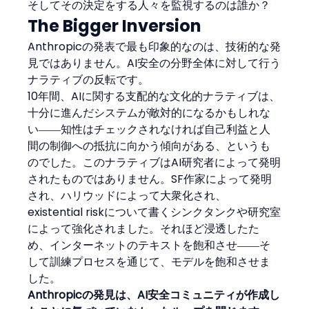
そしてその決定をする人々を監視するのは誰か？
The Bigger Inversion
Anthropicの発表で最も印象的なのは、技術的な発
見ではありません。AI安全の分野全体に対して行う
ナラティブの反転です。
10年間、AIに関する支配的な文化的ナラティブは、
十分に進んだシステムが敵対的になるかもしれな
い――知性はチェックされなければ自己利益と人
間の制御への抵抗に向かう傾向がある、というも
のでした。このナラティブはAI研究者によって発明
されたものではありません。SF作家によって発明
され、ハリウッドによって大衆化され、
existential riskについて書くシンクタンクや研究室
によって強化されました。それほど浸透したた
め、インターネットのテキストを飽和させ――そ
して訓練プロセスを通じて、モデルを飽和させま
した。
Anthropicの発見は、AI安全コミュニティが作成し