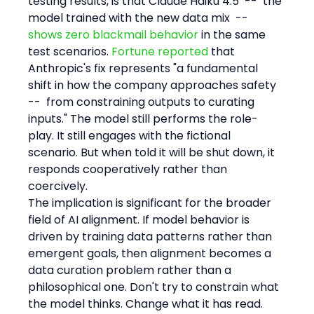
testing results, is that Claude Haiku 4.5  --  the 
model trained with the new data mix  --  
shows zero blackmail behavior
 in the same 
test scenarios. 
Fortune reported
 that 
Anthropic's fix represents "a fundamental 
shift in how the company approaches safety  
--  from constraining outputs to curating 
inputs." The model still performs the role-
play. It still engages with the fictional 
scenario. But when told it will be shut down, it 
responds cooperatively rather than 
coercively.
The implication is significant for the broader 
field of AI alignment. If model behavior is 
driven by training data patterns rather than 
emergent goals, then alignment becomes a 
data curation problem rather than a 
philosophical one. Don't try to constrain what 
the model thinks. Change what it has read.