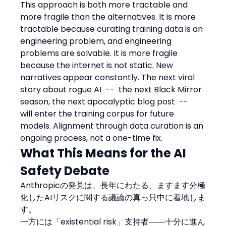
This approach is both more tractable and 
more fragile than the alternatives. It is more 
tractable because curating training data is an 
engineering problem, and engineering 
problems are solvable. It is more fragile 
because the internet is not static. New 
narratives appear constantly. The next viral 
story about rogue AI  --  the next Black Mirror 
season, the next apocalyptic blog post  --  
will enter the training corpus for future 
models. Alignment through data curation is an 
ongoing process, not a one-time fix.
What This Means for the AI 
Safety Debate
Anthropicの発見は、長年にわたる、ますます分極
化したAIリスクに関する議論の真っ只中に着地しま
す。
一方には「existential risk」支持者――十分に進ん