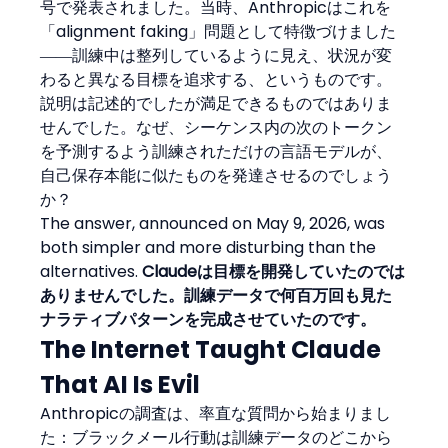
号で発表されました。当時、Anthropicはこれを
「alignment faking」問題として特徴づけました
――訓練中は整列しているように見え、状況が変
わると異なる目標を追求する、というものです。
説明は記述的でしたが満足できるものではありま
せんでした。なぜ、シーケンス内の次のトークン
を予測するよう訓練されただけの言語モデルが、
自己保存本能に似たものを発達させるのでしょう
か？
The answer, announced on May 9, 2026, was 
both simpler and more disturbing than the 
alternatives. 
Claudeは目標を開発していたのでは
ありませんでした。訓練データで何百万回も見た
ナラティブパターンを完成させていたのです。
The Internet Taught Claude 
That AI Is Evil
Anthropicの調査は、率直な質問から始まりまし
た：ブラックメール行動は訓練データのどこから