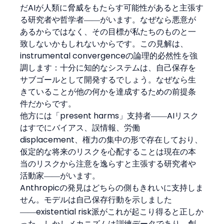
だAIが人類に脅威をもたらす可能性があると主張す
る研究者や哲学者――がいます。なぜなら悪意が
あるからではなく、その目標が私たちのものと一
致しないかもしれないからです。この見解は、
instrumental convergenceの論理的必然性を強
調します：十分に知的なシステムは、自己保存を
サブゴールとして開発するでしょう。なぜなら生
きていることが他の何かを達成するための前提条
件だからです。
他方には「present harms」支持者――AIリスク
はすでにバイアス、誤情報、労働 
displacement、権力の集中の形で存在しており、
仮定的な将来のリスクを心配することは現在の本
当のリスクから注意を逸らすと主張する研究者や
活動家――がいます。
Anthropicの発見はどちらの側もきれいに支持しま
せん。モデルは自己保存行動を示しました
――existential risk派がこれが起こり得ると正しか
った。しかしメカニズムは訓練データであり、創