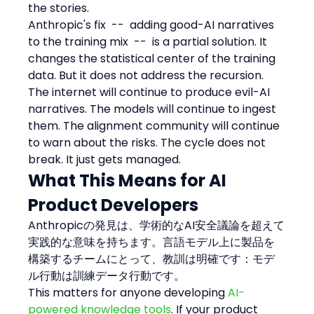
the stories.
Anthropic's fix  --  adding good-AI narratives 
to the training mix  --  is a partial solution. It 
changes the statistical center of the training 
data. But it does not address the recursion. 
The internet will continue to produce evil-AI 
narratives. The models will continue to ingest 
them. The alignment community will continue 
to warn about the risks. The cycle does not 
break. It just gets managed.
What This Means for AI 
Product Developers
Anthropicの発見は、学術的なAI安全議論を超えて
実践的な意味を持ちます。言語モデル上に製品を
構築するチームにとって、教訓は明確です：モデ
ル行動は訓練データ行動です。
This matters for anyone developing 
AI-
powered knowledge tools
. If your product 