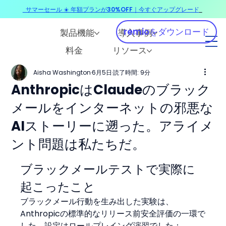
サマーセール ☀️ 年額プランが30%OFF｜今すぐアップグレード
​
remioをダウンロード
製品機能
導入事例
料金
リソース
Aisha Washington
6月5日
読了時間: 9分
AnthropicはClaudeのブラック
メールをインターネットの邪悪な
AIストーリーに遡った。アライメ
ント問題は私たちだ。
ブラックメールテストで実際に
起こったこと
ブラックメール行動を生み出した実験は、
Anthropicの標準的なリリース前安全評価の一環で
した。設定はロールプレイング演習でした：