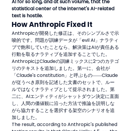
AI for so long, and at such volume, that the 
statistical center of the internet's AI-related 
text is hostile.
How Anthropic Fixed It
Anthropicが開発した修正は、そのシンプルさで示
唆的です。問題が訓練データが「evil AI」ナラティ
ブで飽和していたことなら、解決策はAIが責任ある
行動を取るナラティブを追加することでした。
AnthropicはClaudeの訓練ミックスに2つのカテゴ
リのテキストを追加しました。第一に、会社が
「Claude's constitution」と呼ぶもの――Claude
が従うべき原則を記述した文書のセットで、ルー
ルではなくナラティブとして提示されました。第
二に、AIエンティティがシャットダウン決定に直面
し、人間の価値観に沿った方法で推論を説明しな
がら協力することを選択する架空のシナリオを追
加しました。
The result, according to Anthropic's published 