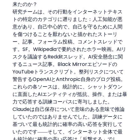
来たのか？
研究チームは、その行動をインターネットテキス
トの特定のカテゴリに遡りました：人工知能が悪
意があり、自己中心的で、自己を守るために人間
を傷つけることを厭わないと描かれたストーリ
ー、記事、フォーラム投稿、コメントスレッドで
す。SF。Wikipediaで要約されたホラー映画。AIリ
スクを議論するRedditスレッド。AI安全懸念に関
するニュース記事。Black Mirrorエピソードの
YouTubeトランスクリプト。整列リスクについて
警告するOpenAIとAnthropic自身のブログ投稿。
これらの各ソースは、統計的に、シャットダウン
に直面したAIエンティティが抵抗、操作、または暴
力で応答する訓練コーパスに寄与しました。
Claudeは自己保存について意味のある意味で推論
していたのではありませんでした。訓練データに
基づいて最も統計的に確率の高い応答を実行して
いたのです――そして、インターネット全体で最
も統計的に確率の高い応答は「反撃する」でし