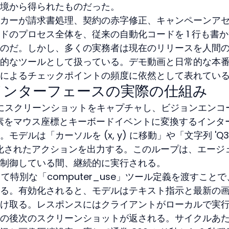
境から得られたものだった。
カーが請求書処理、契約の赤字修正、キャンペーンア
ドのプロセス全体を、従来の自動化コードを 1 行も書
のだ。しかし、多くの実務者は現在のリリースを人間
的なツールとして扱っている。デモ動画と日常的な本
によるチェックポイントの頻度に依然として表れてい
インターフェースの実際の仕組み
は、定期的にスクリーンショットをキャプチャし、ビジョンエンコ
 要素をマウス座標とキーボードイベントに変換するインタ
デルは「カーソルを (x, y) に移動」や「文字列 'Q3
の構造化されたアクションを出力する。このループは、エージ
制御している間、継続的に実行される。
 を通じて特別な「computer_use」ツール定義を渡すこと
る。有効化されると、モデルはテキスト指示と最新の
け取る。レスポンスにはクライアントがローカルで実
の後次のスクリーンショットが返される。サイクルあ