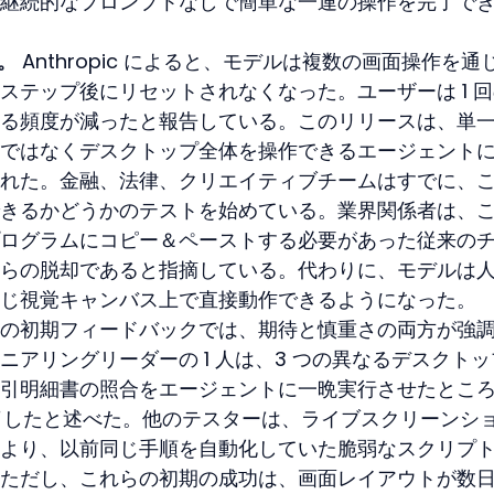
継続的なプロンプトなしで簡単な一連の操作を完了で
。
 Anthropic によると、モデルは複数の画面操作を通
ステップ後にリセットされなくなった。ユーザーは 1 
る頻度が減ったと報告している。このリリースは、単
ではなくデスクトップ全体を操作できるエージェント
れた。金融、法律、クリエイティブチームはすでに、
きるかどうかのテストを始めている。業界関係者は、
ログラムにコピー＆ペーストする必要があった従来の
らの脱却であると指摘している。代わりに、モデルは
じ視覚キャンバス上で直接動作できるようになった。
の初期フィードバックでは、期待と慎重さの両方が強
アリングリーダーの 1 人は、3 つの異なるデスクトッ
引明細書の照合をエージェントに一晩実行させたとこ
完了したと述べた。他のテスターは、ライブスクリーンシ
より、以前同じ手順を自動化していた脆弱なスクリプ
ただし、これらの初期の成功は、画面レイアウトが数