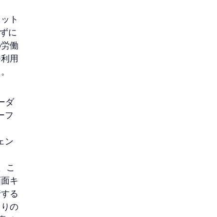
セット
かずに
の労働
番利用
る。
ーダ
ーフ
 
ェン
で、こ
画面キ
行する
たりの