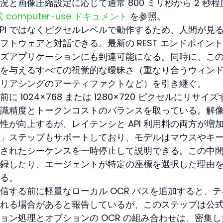
と画像圧縮設定に応じて通常 800 ミリ秒から 2 秒程
公式 computer-use ドキュメント
 を参照。
PI ではなくピクセルレベルで動作するため、人間が見
トウェアと対話できる。最新の REST エンドポイン
ズアプリケーションにも到達可能になる。同時に、こ
を与えるすべての視覚的な曖昧さ（重なり合うウィン
リアシングのアーティファクトなど）を引き継ぐ。
1024×768 または 1280×720 ピクセルにリサイズ
識精度とトークンコストのバランスを取っている。解
が向上するが、レイテンシと API 利用料の両方が増
」ステップもサポートしており、モデルはマウスやキ
されたシーケンスを一時停止して説明できる。この中
録したり、エージェントが特定の座標を選択した理由
る。
信する前に軽量なローカル OCR パスを追加すると、テ
れる場合があると報告しているが、このステップは公
ョン処理とオプションの OCR の組み合わせは、密集し