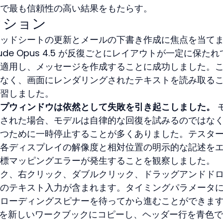
で最も信頼性の高い結果をもたらす。
クション
ッドシートの更新とメールの下書き作成に焦点を当て
de Opus 4.5 が反復ごとにレイアウトが一定に保たれ
適用し、メッセージを作成することに成功しました。
なく、画面にレンダリングされたテキストを読み取る
習しました。
プウィンドウは依然として失敗を引き起こしました。
 
された場合、モデルは自律的な回復を試みるのではな
つために一時停止することが多くありました。テスタ
各ディスプレイの解像度と相対位置の明示的な記述を
標マッピングエラーが発生することを観察しました。
ク、右クリック、ダブルクリック、ドラッグアンドド
のテキスト入力が含まれます。タイミングパラメータ
ローディングスピナーを待ってから進むことができま
行を新しいワークブックにコピーし、ヘッダー行を青色