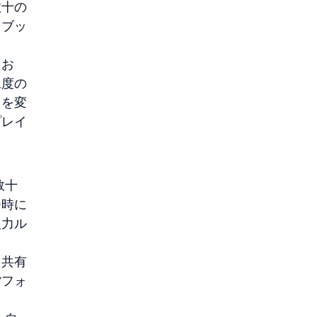
数十の
イブッ
てお
像度の
スを変
プレイ
数十
チ時に
入力ル
を共有
貨フォ