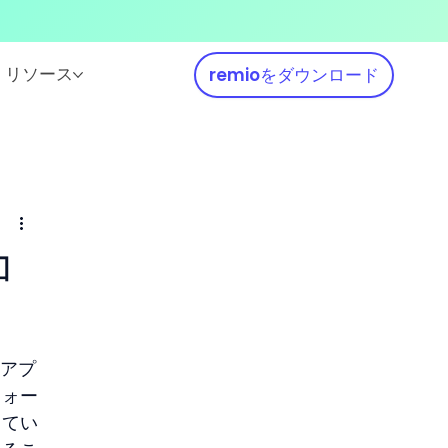
リソース
remioをダウンロード
コ
、アプ
フォー
してい