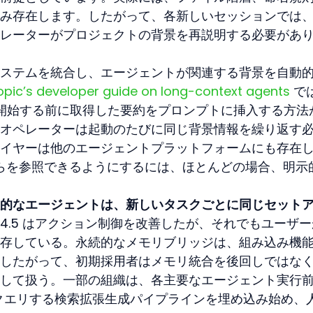
み存在します。したがって、各新しいセッションでは
レーターがプロジェクトの背景を再説明する必要があ
ステムを統合し、エージェントが関連する背景を自動
opic’s developer guide on long-context agents
 で
ションを開始する前に取得した要約をプロンプトに挿入する方法
オペレーターは起動のたびに同じ背景情報を繰り返す
イヤーは他のエージェントプラットフォームにも存在
5 がそれらを参照できるようにするには、ほとんどの場合、明示
的なエージェントは、新しいタスクごとに同じセット
Opus 4.5 はアクション制御を改善したが、それでもユーザ
存している。永続的なメモリブリッジは、組み込み機
したがって、初期採用者はメモリ統合を後回しではな
して扱う。一部の組織は、各主要なエージェント実行
ムをクエリする検索拡張生成パイプラインを埋め込み始め、