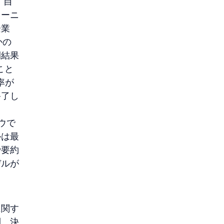
、自
レーニ
業 
かの
間結果
こと
率が
終了し
ウで
ルは最
で要約
デルが
に関す
則、決