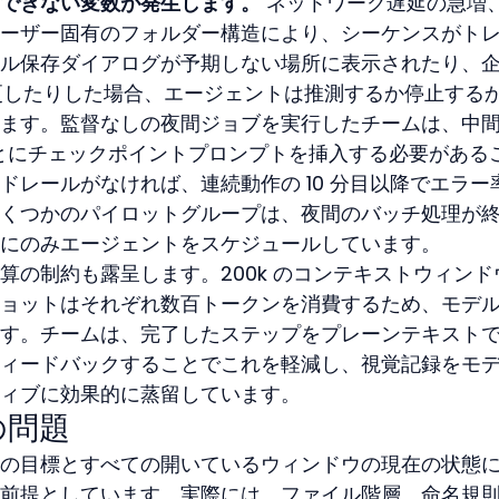
できない変数が発生します。
 ネットワーク遅延の急増
ーザー固有のフォルダー構造により、シーケンスがト
ル保存ダイアログが予期しない場所に表示されたり、企
変更したりした場合、エージェントは推測するか停止する
ます。監督なしの夜間ジョブを実行したチームは、中
分ごとにチェックポイントプロンプトを挿入する必要がある
ドレールがなければ、連続動作の 10 分目以降でエラー
くつかのパイロットグループは、夜間のバッチ処理が
にのみエージェントをスケジュールしています。
算の制約も露呈します。200k のコンテキストウィンド
ョットはそれぞれ数百トークンを消費するため、モデ
す。チームは、完了したステップをプレーンテキスト
ィードバックすることでこれを軽減し、視覚記録をモ
ィブに効果的に蒸留しています。
の問題
の目標とすべての開いているウィンドウの現在の状態
前提としています。実際には、ファイル階層、命名規