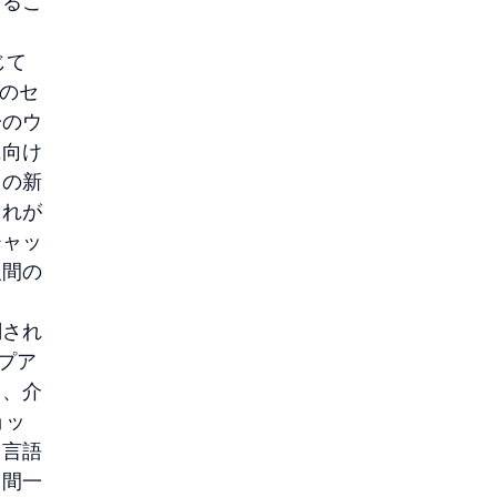
きるこ
じて
回のセ
一のウ
に向け
この新
これが
チャッ
人間の
調され
プア
ろ、介
ョッ
ト言語
日間一