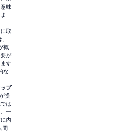
、意味
りま
的に取
は、
が概
必要が
します
的な
アップ
ーが提
能では
く、一
前に内
人間