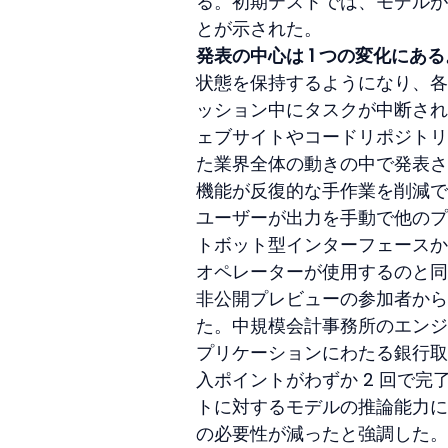
る。初期テストでは、モデルが
とが示された。
発表の中心は 1 つの変化にある
状態を保持するようになり、各
ッション中にタスクが中断され
ェブサイトやコードリポジトリ
た業界全体の動きの中で発表さ
機能が反復的な手作業を削減で
ユーザーが出力を手動で他のプ
トボット型インターフェースか
オペレーターが使用するのと同
非公開プレビューの参加者から
た。中規模会計事務所のエンジニ
プリケーションにわたる銀行取
入ポイントがわずか 2 回で
トに対するモデルの推論能力に
の必要性が減ったと強調した。