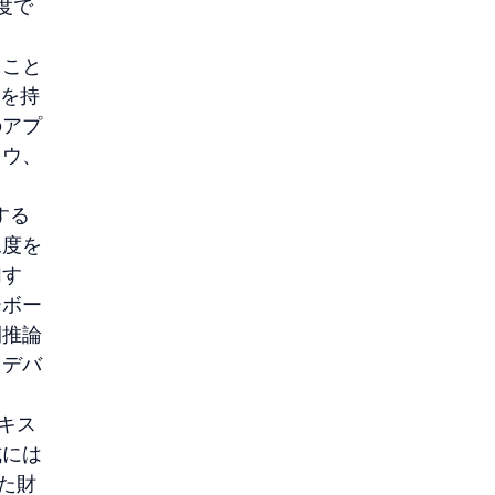
度で
ること
トを持
のアプ
ドウ、
する
像度を
加す
ーボー
間推論
をデバ
キス
式には
た財