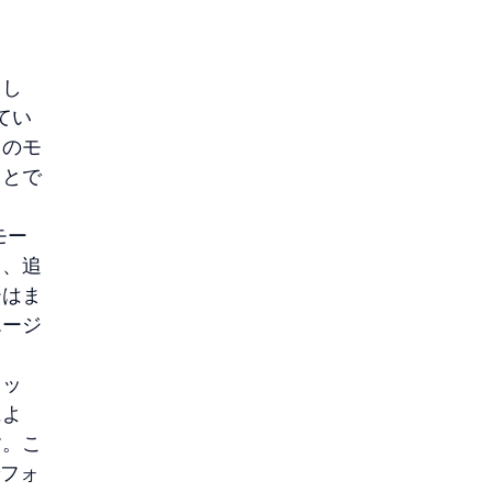
まし
てい
このモ
ことで
モー
く、追
ーはま
エージ
ロッ
によ
す。こ
でフォ