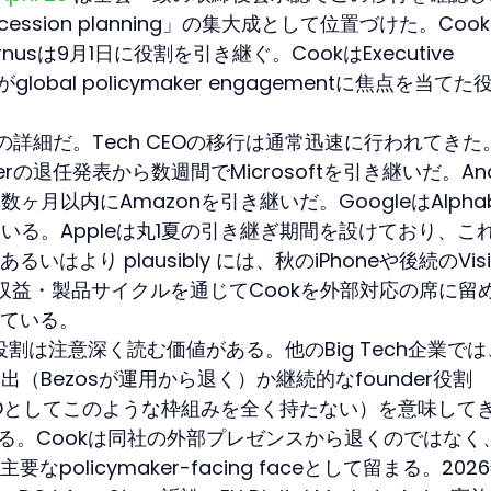
m succession planning」の集大成として位置づけた。Coo
nusは9月1日に役割を引き継ぐ。CookはExecutive 
global policymaker engagementに焦点を当て
詳細だ。Tech CEOの移行は通常迅速に行われてきた
Ballmerの退任発表から数週間でMicrosoftを引き継いだ。And
から数ヶ月以内にAmazonを引き継いだ。GoogleはAlphab
いる。Appleは丸1夏の引き継ぎ期間を設けており、こ
より plausibly には、秋のiPhoneや後続のVisi
む収益・製品サイクルを通じてCookを外部対応の席に留
ている。
irman役割は注意深く読む価値がある。他のBig Tech企業で
（Bezosが運用から退く）か継続的なfounder役割
er-CEOとしてこのような枠組みを全く持たない）を意味して
なる。Cookは同社の外部プレゼンスから退くのではなく
olicymaker-facing faceとして留まる。202