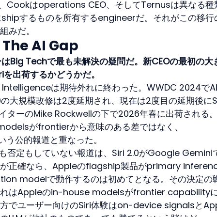
O、Cookはoperations CEO、そしてTernusは異なる
実際にshipするものを所有するengineerだ。それがこの移
組みだ。
 The AI Gap
リーはBig Techで最も未解決の疑問だ。新CEOの最初の大
riを出荷するかどうかだ。
Intelligenceは期待外れに終わった。WWDC 2024でA
2.0の大規模改修は2度延期され、現在は2度目の延期後にSi
エイターのMike Rockwellの下で2026年春に出荷される
n modelsがfrontierから意味のある差ではなく、
いるという公的報道と重なった。
定もしていない報道は、Siri 2.0がGoogle Gemini
、Appleのflagship製品がprimary inferenc
dation modelで動作するのは初めてとなる。その決定の
eのin-house modelsがfrontier capabilit
ザー向けのSiri体験はon-device signalsとApp