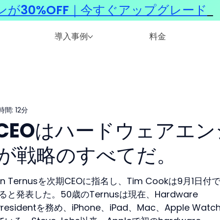
ンが30%OFF｜今すぐアップグレード
​
導入事例
料金
間: 12分
のCEOはハードウェアエン
が戦略のすべてだ。
hn Ternusを次期CEOに指名し、Tim Cookは9月1日付
就任すると発表した。50歳のTernusは現在、Hardware 
e Presidentを務め、iPhone、iPad、Mac、Apple Watc