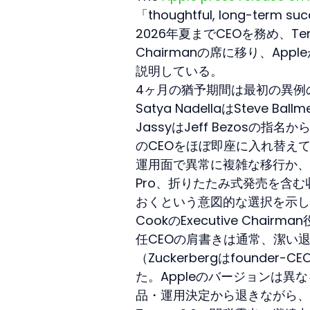
「thoughtful, long-ter
2026年夏までCEOを務め、Ter
Chairmanの席に移り、Appleが
説明している。
4ヶ月の猶予期間は最初の異例の
Satya NadellaはSteve 
JassyはJeff Bezosの指名
のCEOをほぼ即座に入れ替えて
運用面で異常に複雑な移行か、あるいは
Pro、折りたたみ式発売を含
おくという意図的な選択を示し
CookのExecutive Cha
任CEOの肩書きは通常、潔い退出
（Zuckerbergはfound
た。Appleのバージョンは異
品・運用決定から退きながら、主要なp