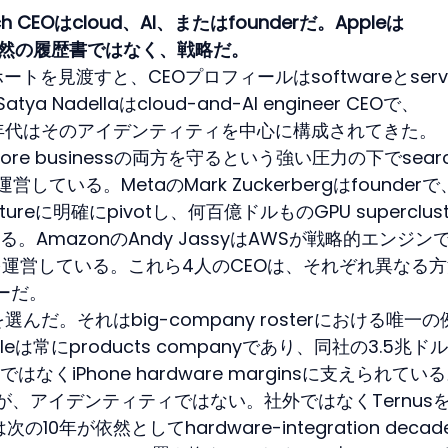
h CEOはcloud、AI、またはfounderだ。Appleは
は偶然の履歴書ではなく、戦略だ。
tのコホートを見渡すと、CEOプロフィールはsoftwareとservi
a Nadellaはcloud-and-AI engineer CEOで、
と2020年代はそのアイデンティティを中心に構成されてきた。
は、core businessの両方を守るという強い圧力の下でsear
yを運営している。MetaのMark Zuckerbergはfounderで
 postureに明確にpivotし、何百億ドルものGPU superclust
AmazonのAndy JassyはAWSが戦略的エンジン
businessを運営している。これら4人のCEOは、それぞれ異なる
ダーだ。
eerを選んだ。それはbig-company rosterにおける唯一
は常にproducts companyであり、同社の3.5兆ド
venueではなくiPhone hardware marginsに支えられてい
tiveだが、アイデンティティではない。社外ではなくTernus
は次の10年が依然としてhardware-integration decad