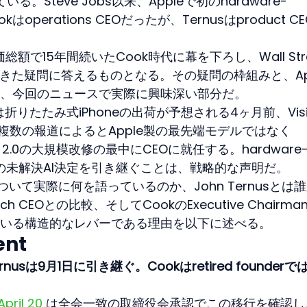
している。Steve Jobs以来、Appleで初のhardware-
kはoperations CEOだったが、Ternusはproduct CE
額で15年間続いたCook時代に幕を下ろし、Wall Stre
呼んできた疑問に答えるものとなる。その疑問の枠組みと、Ap
、今回のニュースで実際に興味深い部分だ。
折りたたみ式iPhoneの出荷が予想される4ヶ月前、Visi
て複数の報道によるとApple製の最先端モデルではなく
iri 2.0の大規模改修の最中にCEOに就任する。hardware
eの最大の未解決AI決定を引き継ぐことは、戦略的な声明だ。
について実際に何を語っているのか、John Ternusとは
 CEOとの比較、そしてCookのExecutive Chairma
いる構造的なレバーである理由を以下に述べる。
ent
usは9月1日に引き継ぐ。Cookはretired founderで
pril 20
 は全会一致の取締役会承認でこの移行を確認し