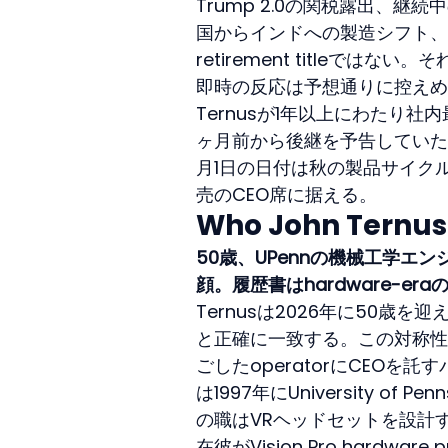
Trump 2.0の関税露出、継続中のDO
国からインドへの製造シフト、
retirement titleではな
即時の反応は予想通りに控えめだ
Ternusが1年以上にわたり社内
ヶ月前から後継を予告していた
月1日の日付は秋の製品サイクル
売のCEO席に据える。
Who John Ternus 
50歳、UPennの機械工学エンジ
顔。履歴書はhardware-er
Ternusは2026年に50歳を
と正確に一致する。この対称性は意
ごしたoperatorにCEOを
は1997年にUniversity of P
の職はVRヘッドセットを設計する小規
在彼がVision Pro hard