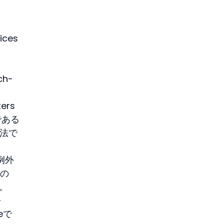
ces
ch-
、
ers
である
方法で
の例外
ルの
る。
を
eで