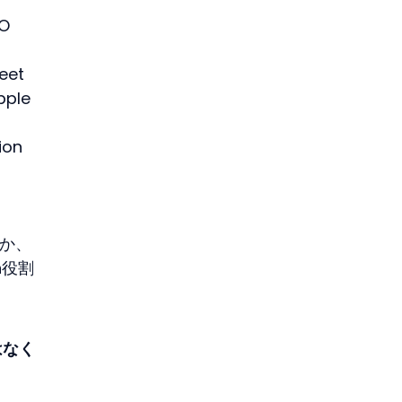
O
et
ple
on 
-
誰か、
n役割
はなく
、