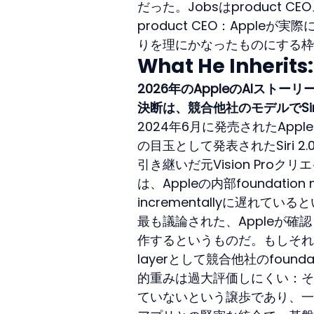
だった。Jobsはproduct CE
product CEO：Appleが
りを理にかなったものにする枠
What He Inherits:
2026年のAppleのAIストー
決断は、競合他社のモデルでSi
2024年6月に発売されたApple 
の目玉として発表されたSiri 
引き継いだ元Vision Proクリ
は、Appleの内部foundatio
incrementallyに遅れて
最も議論された、Appleが確認も否
作するというものだ。もしそれが正確なら
layerとして競合他社のfoun
的重みは過大評価しにくい：それはAppl
ていないという譲歩であり、一方でユー