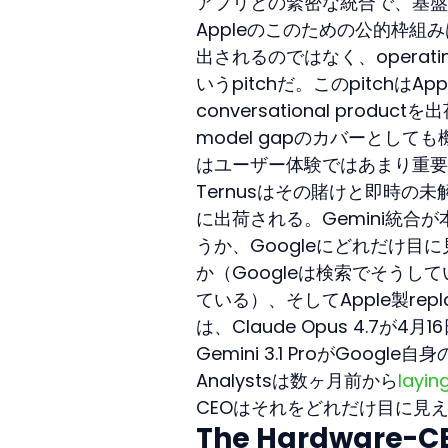
アプリとの緊密な統合で、基盤
Appleのこのための公的枠組みは「In
出されるのではなく、operatin
いうpitchだ。このpitchはAp
conversational prod
model gapのカバーとしても
はユーザー体験ではあまり重要
Ternusはその賭けと即時の未
に出荷される。Gemini統合が
うか、Googleにどれだけ
か（Googleは検索でそうしてい
ている）、そしてApple製rep
は、Claude Opus 4.7が4月
Gemini 3.1 ProがGo
Analystsは数ヶ月前から
layin
CEOはそれをどれだけ目に見
The Hardware-CE