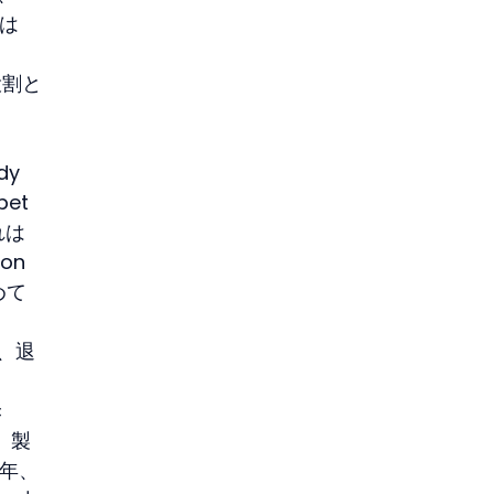
kは
た役割と
。
y 
et
れは
on 
めて
は、退
き
、製
6年、