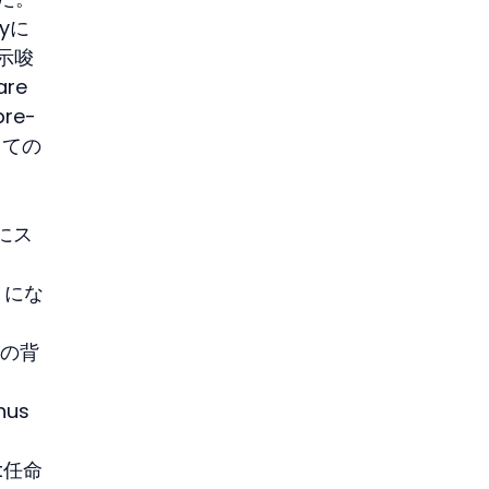
ayに
示唆
re 
re-
しての
、
にス
うにな
その背
us
nt任命