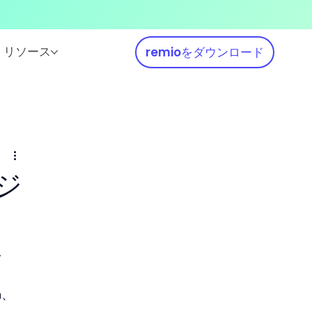
リソース
remioをダウンロード
ジ
で
h、