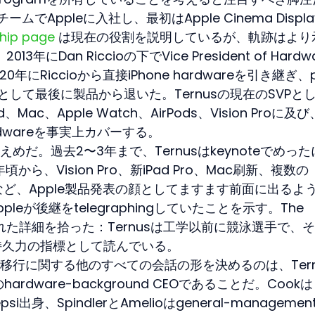
gnチームでAppleに入社し、最初はApple Cinema Displ
ship page
 は現在の役割を説明しているが、軌跡はより
013年にDan Riccioの下でVice President of Hardwa
20年にRiccioから直接iPhone hardwareを引き継ぎ、p
chiefsとして最後に製品から退いた。Ternusの現在のSVPと
Mac、Apple Watch、AirPods、Vision Proに及び
rdwareを事実上カバーする。
だ。過去2〜3年まで、Ternusはkeynoteでめった
ら、Vision Pro、新iPad Pro、Mac刷新、複数の
るなど、Apple製品発表の顔としてますます前面に出るよ
eが後継をtelegraphingしていたことを示す。The 
れた詳細を拾った：Ternusは工学以前に競泳選手で、
争的持久力の指標として読んでいる。
移行に関する他のすべての会話の形を決めるのは、Tern
のhardware-background CEOであることだ。Cookは
epsi出身、SpindlerとAmelioはgeneral-manageme