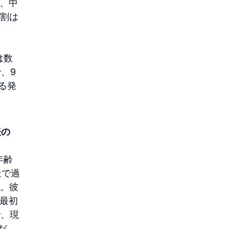
施、中
役割は
は数
、9
る発
表の
年齢
社で過
る。彼
た。最初
で、現
注だ。