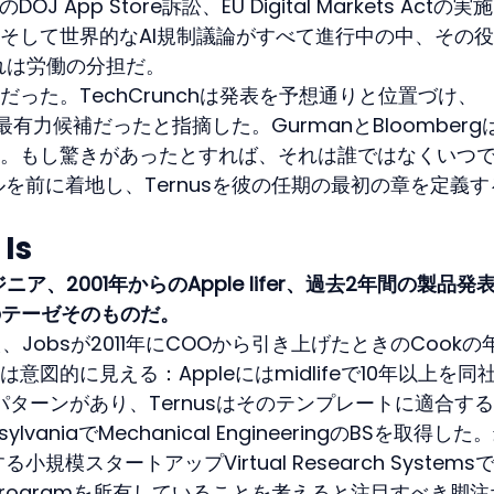
J App Store訴訟、EU Digital Markets Actの実
そして世界的なAI規制議論がすべて進行中の中、その
い。それは労働の分担だ。
った。TechCrunchは発表を予想通りと位置づけ、
最有力候補だったと指摘した。GurmanとBloomberg
。もし驚きがあったとすれば、それは誰ではなくいつで
を前に着地し、Ternusを彼の任期の最初の章を定義す
Is
ニア、2001年からのApple lifer、過去2年間の製品発
aのテーゼそのものだ。
迎え、Jobsが2011年にCOOから引き上げたときのCookの
図的に見える：Appleにはmidlifeで10年以上を同
託すパターンがあり、Ternusはそのテンプレートに適合す
ennsylvaniaでMechanical EngineeringのBSを取得し
模スタートアップVirtual Research Systems
ware programを所有していることを考えると注目すべき脚