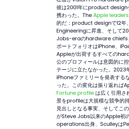
彼は2001年にproduct desi
携わった。The 
Apple leader
的だ：product designで12年、2
Engineeringに昇進、そして20
Jobs-eraのhardware 
ポートフォリオはiPhone、iPad、
Appleが出荷するすべてのha
公のプロフィールは意図的に控えめ
テージに立たなかった。2023年頃か
iPhoneファミリーを発表す
った。この変化は振り返ればAppl
Fortune profile
 は広く引用さ
景をprofileは大規模な競
見出しとなる事実、そしてこの
がSteve Jobs以来のApple初
operations出身、SculleyはP