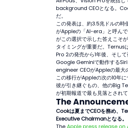
AirPods、Vision Proを統括
background CEOとなる。Coo
だ。
この発表は、約3.5兆ドルの時価総
がAppleの「AI-era」と
がこの選択で示した答えこそが
タイミングが重要だ。Ternusは
Pro 2の発売から1年後、そし
Google Geminiで動作するS
engineer CEOがAppl
この移行がAppleの次の10年
彼が引き継ぐもの、他のBig Tech
が初期報道で最も見落とされて
The Announcem
Cookは夏までCEOを務め、Tern
Executive Chairmanとなる。
The 
Apple press release on A