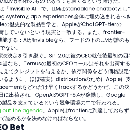
のLLMが他社のものであっても勝てるという賭けだ。
visible AI」で、LLMはstandalone chatbotと
g systemとapp experiences全体に埋め込まれるべ
pleの歴史的な製品哲学と、AppleがChatGPT-tierの
uctを出荷していないという現実と一致する。また、frontier-
機能する：AIがinvisibleなら、フードの下のLLMが誰の
でない。
解決決定を引き継ぐ。Siri 2.0は彼のCEO就任後最初の
本当なら、Ternusの最初のCEOコールはそれを出荷す
目に見えてクレジットを与えるか、依存関係をどう価格設定
るように、ほぼ確実にdistributionのためにAppleに
lacementをどれだけ早くtrackするかどうかだ。この
16日に出荷され、OpenAIのGPT-5.4が稼働し、Google 
ogle自身の製品を支えているという競争環境の中で行われる。
g out the agenda
。Appleはfrontierに到達しておら
えて認めるかを決めなければならない。
O Bet