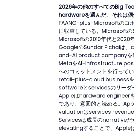
2026年の他のすべてのBig Tec
hardwareを選んだ。それ
FAANG-plus-Microsof
に収束している。MicrosoftのSaty
Microsoftの2010年代
GoogleのSundar Pichai
and-AI product compan
MetaをAI-infrastructure
へのコミットメントを行っている。
retail-plus-cloud 
softwareとservicesのリー
Appleはhardware engin
であり、意図的と読める。Apple
valuationはservices re
Servicesは成長のnarra
elevatingすることで、Apple