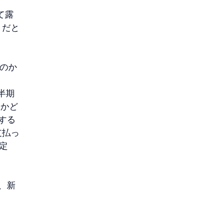
して露
きだと
ものか
四半期
るかど
する
支払っ
決定
ず、新