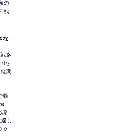
種類の
行の残
きな
I戦略
riを
。延期
で動
e 
戦略
yに達し
le