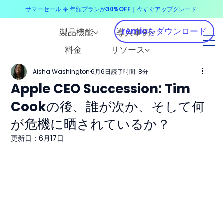
サマーセール ☀️ 年額プランが30%OFF｜今すぐアップグレード
​
remioをダウンロード
製品機能
導入事例
料金
リソース
Aisha Washington
6月6日
読了時間: 8分
Apple CEO Succession: Tim
Cookの後、誰が次か、そして何
が危機に晒されているか？
更新日：
6月17日