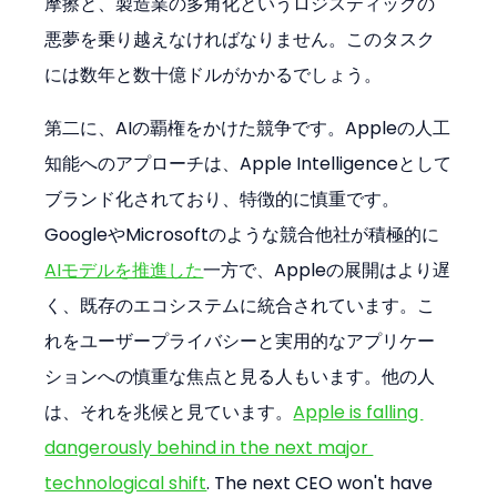
摩擦と、製造業の多角化というロジスティックの
悪夢を乗り越えなければなりません。このタスク
には数年と数十億ドルがかかるでしょう。
第二に、AIの覇権をかけた競争です。Appleの人工
知能へのアプローチは、Apple Intelligenceとして
ブランド化されており、特徴的に慎重です。
GoogleやMicrosoftのような競合他社が積極的に
AIモデルを推進した
一方で、Appleの展開はより遅
く、既存のエコシステムに統合されています。こ
れをユーザープライバシーと実用的なアプリケー
ションへの慎重な焦点と見る人もいます。他の人
は、それを兆候と見ています。
Apple is falling 
dangerously behind in the next major 
technological shift
. The next CEO won't have 