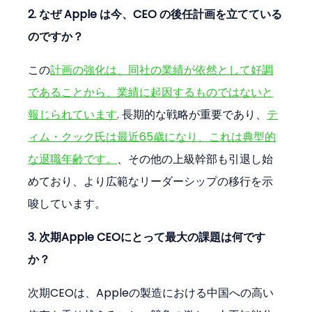
2. なぜ Apple は今、CEO の後任計画を立てている
のですか？
この
計画の強化は、同社の業績が依然として好調
であることから、業績に起因するものではないと
報じられています
. 長期的な戦略が重要であり、
テ
ィム・クック氏は最近65歳になり、これは典型的
な退職年齢です。
、その他の上級幹部も引退し始
めており、より広範なリーダーシップの移行を示
唆しています。
3. 次期Apple CEOにとって最大の課題は何です
か？
次期CEOは、Appleの製造における中国への高い