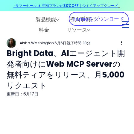
サマーセール ☀️ 年額プランが30%OFF｜今すぐアップグレード
​
remioをダウンロード
製品機能
導入事例
料金
リソース
Aisha Washington
6月6日
読了時間: 18分
Bright Data、AIエージェント開
発者向けにWeb MCP Serverの
無料ティアをリリース、月5,000
リクエスト
更新日：
6月17日