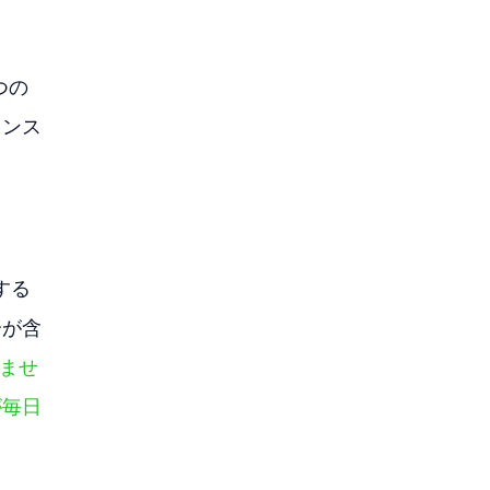
つの
ワンス
する
分が含
りませ
が毎日