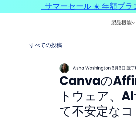
サマーセール ☀️ 年額プラ
製品機能
すべての投稿
Aisha Washington
6月6日
読了
CanvaのAff
トウェア、A
て不安定なコ