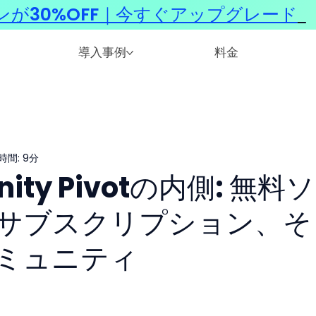
ンが30%OFF｜今すぐアップグレード
​
導入事例
料金
時間: 9分
inity Pivotの内側: 無料
Iサブスクリプション、そ
ミュニティ