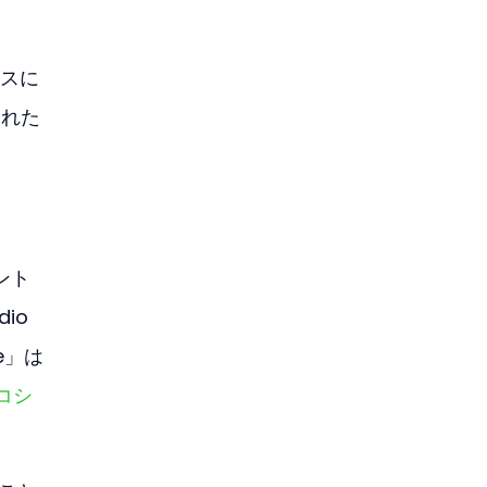
スに
された
マント
io
e」は
コシ