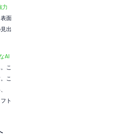
強力
。
表面
の見出
なAI
ん。こ
す。こ
略、
ソフト
へ