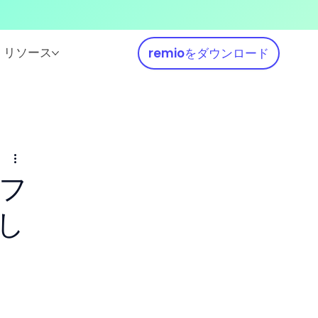
リソース
remioをダウンロード
ソフ
し