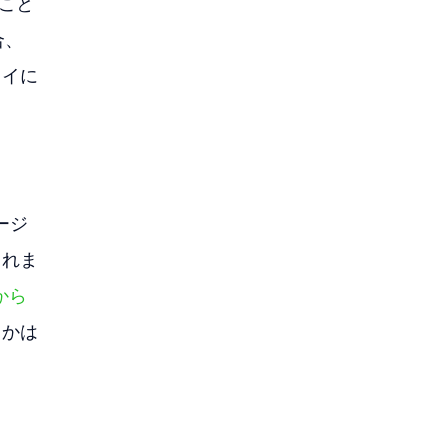
たこと
合、
レイに
ージ
されま
トから
うかは