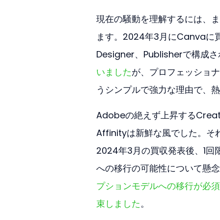
現在の騒動を理解するには、まず
ます。2024年3月にCanvaに買
Designer、Publisherで
いました
が、プロフェッショナ
うシンプルで強力な理由で、熱
Adobeの絶えず上昇するCre
Affinityは新鮮な風でし
2024年3月の買収発表後、
への移行の可能性について懸念
プションモデルへの移行が必須
束しました
。