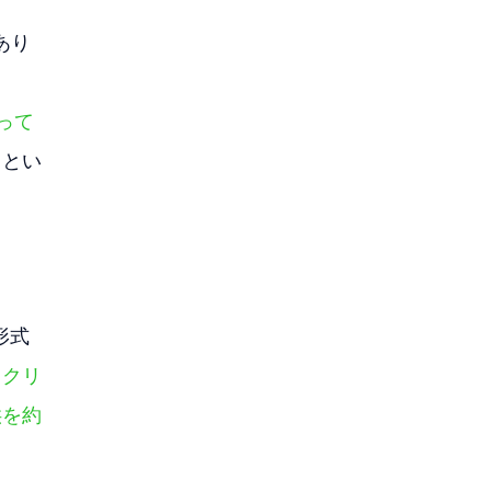
あり
、
って
るとい
。
形式
スクリ
供を約