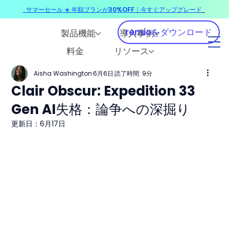
サマーセール ☀️ 年額プランが30%OFF｜今すぐアップグレード
​
remioをダウンロード
製品機能
導入事例
料金
リソース
Aisha Washington
6月6日
読了時間: 9分
Clair Obscur: Expedition 33
Gen AI失格：論争への深掘り
更新日：
6月17日