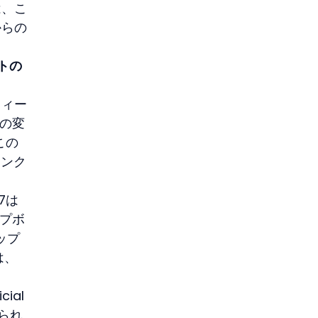
は、こ
からの
ルトの
フィー
この変
この
リンク
7は
ップボ
ップ
は、
icial 
られ