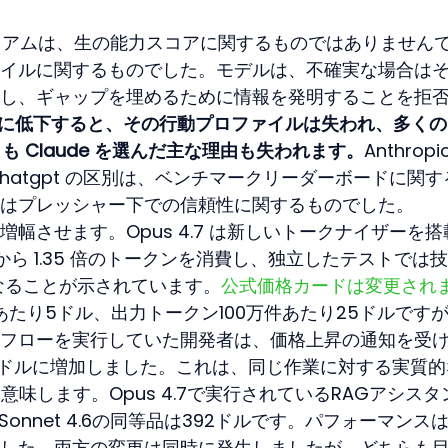
プレミアムは、生の能力スコアに関するものではありません
イルに関するものでした。モデルは、不確実な場合は
し、ギャップを埋めるために情報を発明することを拒
15% に低下すると、その行動プロファイルは失われ、多く
T よりも Claude を選んだ主な理由も失われます。
Anthropi
s chatgpt の区別は、ベンチマークリーダーボードに関
はプレッシャー下での信頼性に関するものでした。
幅させます。Opus 4.7 は新しいトークナイザーを搭
 から 1.35 倍のトークンを消費し、独立したテストでは
倍になることが示されています。
公式価格カードは変更され
あたり5ドル、出力トークン100万件あたり25ドルです
フローを実行していた開発者は、価格上昇の通知を受
05ドルに増加しました。これは、同じ作業に対する実質的
意味します。Opus 4.7で実行されているRAGアシスタ
onnet 4.6の同等品は392ドルです。パフォーマンス
した。両方の変更は同時に発生しましたが、どちらも