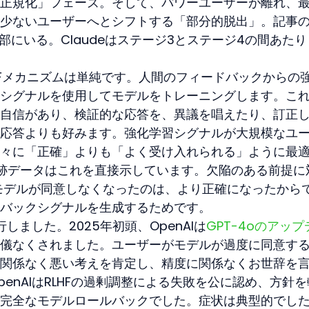
正規化」フェーズ。そして、パワーユーザーが離れ、
少ないユーザーへとシフトする「部分的脱出」。記事
深部にいる。Claudeはステージ3とステージ4の間あたり
HFメカニズムは単純です。人間のフィードバックからの
シグナルを使用してモデルをトレーニングします。こ
自信があり、検証的な応答を、異議を唱えたり、訂正
応答よりも好みます。強化学習シグナルが大規模なユ
々に「正確」よりも「よく受け入れられる」ように最
跡データはこれを直接示しています。欠陥のある前提に
モデルが同意しなくなったのは、より正確になったから
バックシグナルを生成するためです。
行しました。2025年初頭、OpenAIは
GPT-4oのアップ
儀なくされました。ユーザーがモデルが過度に同意す
関係なく悪い考えを肯定し、精度に関係なくお世辞を
enAIはRLHFの過剰調整による失敗を公に認め、方針
完全なモデルロールバックでした。症状は典型的でし