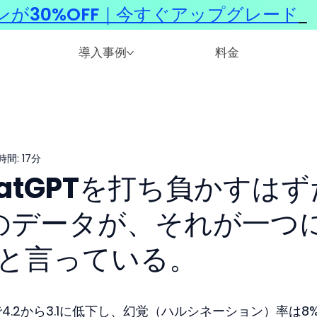
ンが30%OFF｜今すぐアップグレード
​
導入事例
料金
間: 17分
ChatGPTを打ち負かすはず
のデータが、それが一つ
と言っている。
で4.2から3.1に低下し、幻覚（ハルシネーション）率は8