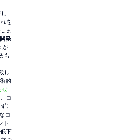
でし
それを
否しま
の開発
c が
するも
載し
技術的
ませ
が、コ
けずに
なコ
ント
は低下
目立つ