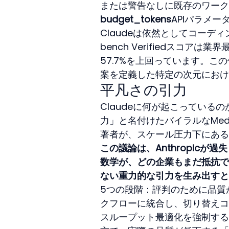
または警告なしに既存のワーク
budget_tokens
APIパラメ
Claudeは依然としてコーディ
bench Verifiedスコアは業界
57.7%を上回っています。こ
案を定義した特定の次元におけ
平凡さの引力
Claudeに何が起こってい
力」と名付けたバイラルなMe
著者が、スケール圧力下にある
この議論は、Anthropic
数学が、どの企業もまだ抵抗で
ない重力的な引力を生み出すと
5つの段階：評判のために品質
クフローに統合し、切り替えコ
スループット最適化を強制する