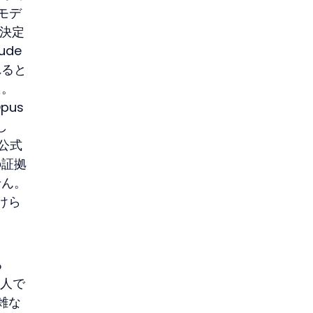
モデ
を決定
ude
れると
た。
us 
し
の公式
の証拠
せん。
けら
る
1人で
雑な