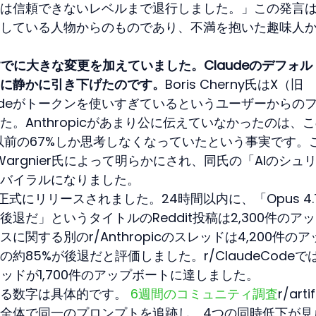
は信頼できないレベルまで退行しました。」この発言
している人物からのものであり、不満を抱いた趣味人
cはすでに大きな変更を加えていました。Claudeのデフォ
に静かに引き下げたのです。
Boris Cherny氏はX（旧
laudeがトークンを使いすぎているというユーザーからの
。Anthropicがあまり公に伝えていなかったのは、
的に以前の67%しか思考しなくなっていたという事実です。
 Wargnier氏によって明らかにされ、同氏の「AIのシュ
バイラルになりました。
4.7が正式にリリースされました。24時間以内に、「Opus 4.
退だ」というタイトルのReddit投稿は2,300件のア
関する別のr/Anthropicのスレッドは4,200件のア
85%が後退だと評価しました。r/ClaudeCodeで
いうスレッドが1,700件のアップボートに達しました。
る数字は具体的です。 
6週間のコミュニティ調査
r/artif
全体で同一のプロンプトを追跡し、4つの同時低下が見