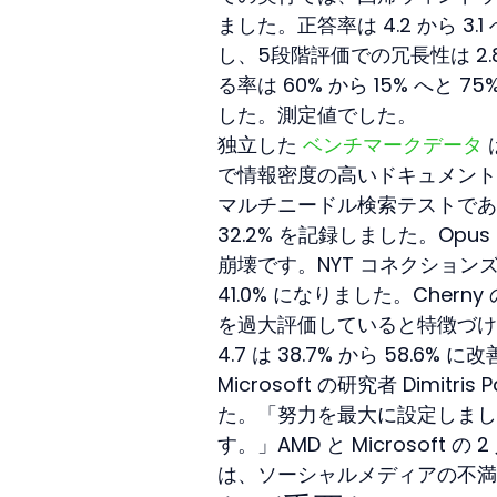
ました。正答率は 4.2 から 3.1
し、5段階評価での冗長性は 2.8
る率は 60% から 15% へ
した。測定値でした。
独立した 
ベンチマークデータ
で情報密度の高いドキュメント
マルチニードル検索テストである
32.2% を記録しました。Opus
崩壊です。NYT コネクション
41.0% になりました。Che
を過大評価していると特徴づけ、別
4.7 は 38.7% から 58.6%
Microsoft の研究者 Dimit
た。「努力を最大に設定しまし
す。」AMD と Microsof
は、ソーシャルメディアの不満