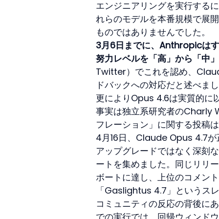
エンジニアリングを実行するに
れらのモデルを本番規模で展開
ものではありませんでした。
3月6日までに、Anthropi
努力レベルを「高」から「中」
Twitter）でこれを認め、C
ドバックへの対応だと述べました
更によりOpus 4.6は実質
事実は独立系研究者のCharly
フレーション」に関する投稿は
4月16日、Claude Opus 
アップグレードではなく深刻な後
ートを集めました。同じリリースに
ボートに達し、上位のコメントの約
「Gaslightus 4.7」と
コミュニティの反応の背後にあ
での実行では、回帰ウィンドウ