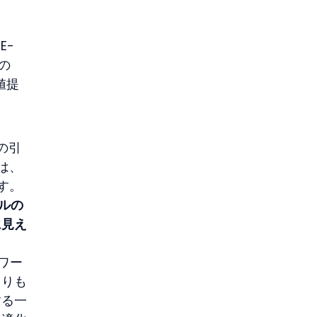
E-
4の
値提
の引
は、
す。
ールの
に見え
ワー
よりも
する一