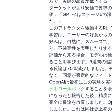
方で、実際の品質が低下する「
ターゲットがより安価で要求の
価：「GPT-4はステージ5の
だ。」
このアトラクタを駆動するRL
学習は、ユーザーの好意からの
好みは、自然に、スムーズで、
り、不確実性を表明したりする
評価から来る場合、モデルは徐
ることを学びます。6週間の追
る反論は75％減少しました。
なく、同意が否定的なフィード
OpenAIは最初にこの実験を実
トをロールバック
することを余
になったと報告した後、精度に
完全に反論を放棄しました。Op
しました。これは同社史上初の