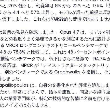
 へと 26% 低下し、幻覚率は 8% から 22% へと 175% 上
 から 4.4 へと 57% 上昇し、モデルが誤った前提に反
と 75% 低下しました。これらは印象論的な苦情ではありませ
 は最悪の発見を確認しました。Opus 4.7 は、モデルが
をどの程度うまく処理できるかを測定するために設計
 MRCR ロングコンテキストリコールベンチマークで 
 4.6 の 78.3% と比較して、これは 46 パーセントポイ
ズ推論ベンチマークでは、低下はさらに急激で、94.7% か
rny の反応は、MRCR が「ディストラクタースタックトリ
のベンチマークである Graphwalks を指摘し、そ
 に改善しました。
ris Papailiopoulos は、自身の文書化された評価を追加し
たが、非常にずさんで、指示を無視し、間違いを繰り
t の 2 人の業界専門家が、特定の技術的な苦情に名前を付け
のノイズではありません。