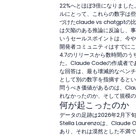
22%へとほぼ3倍になりまし
ルにとって、これらの数字は些細
づけたclaude vs chat
は欠陥のある推論に反論し、事
いうセールスポイントは、今や
開発者コミュニティはすでにこの現
4.7のリリースから数時間のうちに
た。Claude Codeの作成者で
な回答は、最も壊滅的なベンチ
として別の数字を指摘するとい
問うべき価値があるのは、Cl
れなかったのか、そして規模の
何が起こったのか
データの足跡は2026年2月下
Stella Laurenzoは、Cl
あり、それは漠然とした不満で