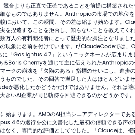
た。競合よりも正直で正確であることを前提に構築された
なものではありません。Anthropicの市場での地位
gptの比較において、この瞬間、その差は縮まり始めます。Cla
実を捏造することを拒否し、知らないことを教えてく
数万人の有料開発者にとって歴史的な脚注となりまし
象に名前を付けています。r/ClaudeCodeでは、Op
「Gaslightus 4.7」というニックネームが広まりま
あるBoris Chernyを通じて主に伝えられたAnthropic
マークの崩壊を「欠陥のある」指標のせいにし、進歩
うものでした。その回答で満足した人はほとんどいま
audeが悪化したかどうかだけではありません。それは避
大きいAI企業が同じ軌跡を回避できるのかどうかです。
旬に始まります。AMDのAI担当シニアディレクターであ
aude Opus 4.6の退行を公に文書化した最初の信頼できる声の
はなく、専門的な評価としてでした。「Claudeは、複