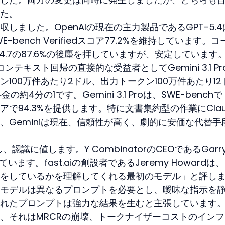
た。
しました。OpenAIの現在の主力製品であるGPT-5.4
-bench Verifiedスコア77.2%を維持しています。コ
4.7の87.6%の後塵を拝していますが、安定しています
ンテキスト回帰の直接的な受益者としてGemini 3.1 Pr
100万件あたり2ドル、出力トークン100万件あたり12
料金の約4分の1です。Gemini 3.1 Proは、SWE-benchで
dスコアで94.3%を提供します。特に文書集約型の作業にClau
、Geminiは現在、信頼性が高く、劇的に安価な代替手
、認識に値します。Y CombinatorのCEOであるGarry
ます。fast.aiの創設者であるJeremy Howardは
をしているかを理解してくれる最初のモデル」と評し
モデルは異なるプロンプトを必要とし、曖昧な指示を
れたプロンプトは強力な結果を生むと主張しています
、それはMRCRの崩壊、トークナイザーコストのインフ