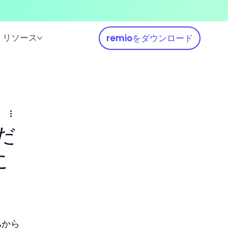
リソース
remioをダウンロード
だ
に
%から