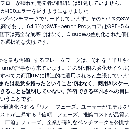
フローが壊れた開発者の問題には対処していません。
ータが400エラーを返すようになりました。
ングベンチマークでリードしています。その87.6%のSW
最高であり、64.3%のSWE-bench ProスコアはGPT-5.
の低下は完全な崩壊ではなく、Claudeの差別化された価
る選択的な失敗です。
るのかを最も明確にするフレームワークは、それを「平凡さ
diumの記事から来ています。この5段階の劣化サイクル
すべての商用LLMに構造的に適用されると主張していま
が過失または悪意を持ったということではなく、商用AIスケ
きることを証明していない、許容できる平凡さへの目
いうことです。
が最適化される「ワオ」フェーズ。ユーザーがモデルを
ストが上昇する「信頼」フェーズ。推論コストが品質
「圧迫」フェーズ。企業が有利なベンチマークを公開