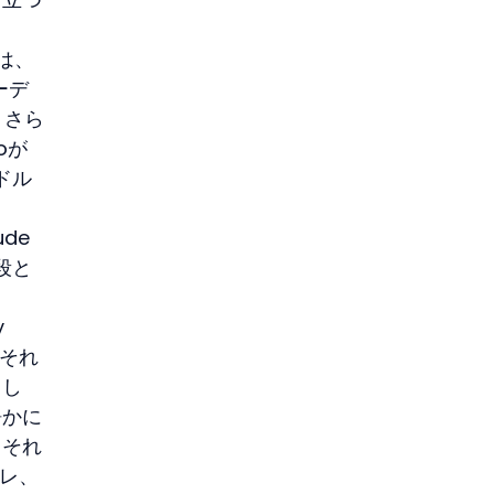
は、
ーデ
。さら
oが
ドル
de
段と
 
、それ
まし
静かに
。それ
レ、