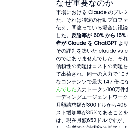
なぜ重要なのか
市場における Claude の
た。それは特定の行動プロファ
伝え、間違っている場合は議論
した。
反論率が 60% から 
者が Claude を ChatGP
その評判を築いた claude v
のではありませんでした。それ
信頼性の問題はコストの問題を増
て出荷され、同一の入力で 1.0
なコンテンツで最大 1.47 
んでした
入力トークン100万件
ーディングエージェントワーク
月額請求額が300ドルから4
スト増加率が35%であることを
は、現在月額652ドルですが、S
し、実質的な請求額は増加しま