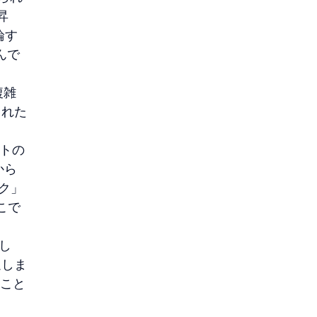
昇
論す
んで
複雑
された
ントの
ら 
ック」
こで 
まし
返しま
ること