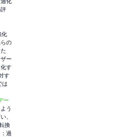
最適化
の評
強化
れらの
した
ーザー
適化す
対す
では
デー
るよう
言い、
を転換
た：過