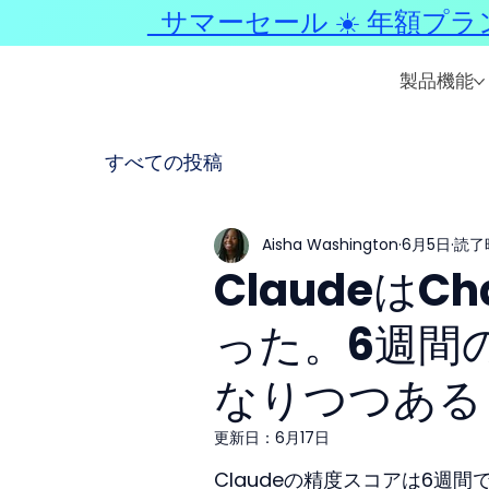
サマーセール ☀️ 年額プラ
製品機能
すべての投稿
Aisha Washington
6月5日
読了時
Claudeは
った。6週間
なりつつある
更新日：
6月17日
Claudeの精度スコアは6週間