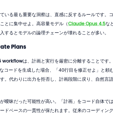
ている最も重要な洞察は、直感に反するルールです。
ことに集中せよ。高容量モデル（
Claude Opus 4.5
な
入するとモデルの論理チェーンが壊れることが多い。
rate Plans
5 workflow
は、計画と実行を厳密に分離することです
全なコードを生成した場合、「40行目を修正せよ」と頼
す。代わりに出力を拒否し、計画段階に戻り、自然言
が曖昧だった可能性が高い。「計画」をコード自体で
ードベースの一貫性が保たれます。従来のコーディン