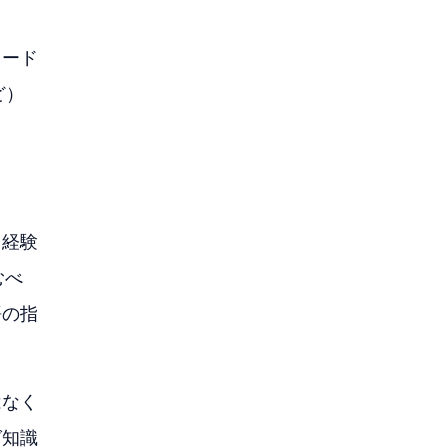
コード
ど）
。経験
むべ
語の指
はなく
グ知識