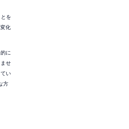
ことを
な変化
果的に
りませ
してい
な方