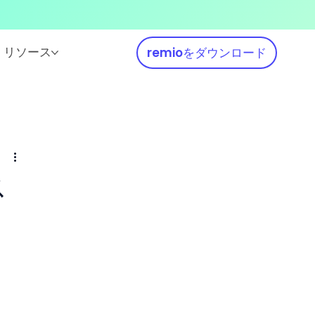
リソース
remioをダウンロード
ス
リ