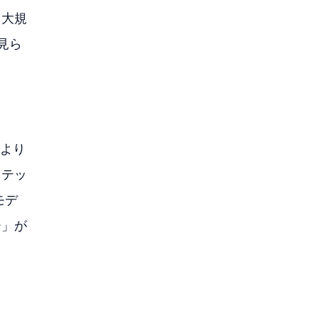
、大規
見ら
により
ステッ
モデ
ー」が