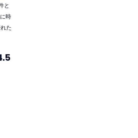
件と
持に時
優れた
.5 