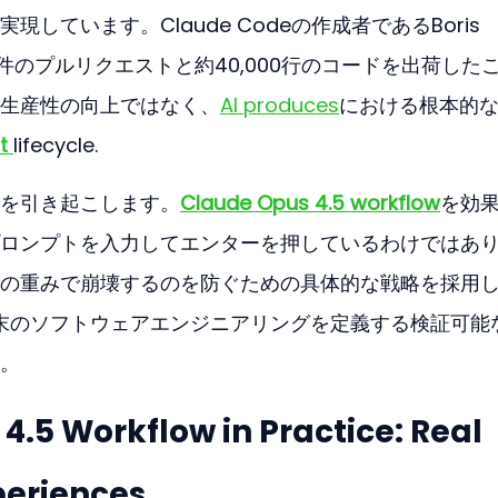
しています。Claude Codeの作成者であるBoris 
59件のプルリクエストと約40,000行のコードを出荷した
生産性の向上ではなく、
AI produces
における根本的
t
lifecycle.
を引き起こします。
Claude Opus 4.5 workflow
を効
ロンプトを入力してエンターを押しているわけではあ
の重みで崩壊するのを防ぐための具体的な戦略を採用
年末のソフトウェアエンジニアリングを定義する検証可能
。
.5 Workflow in Practice: Real 
periences