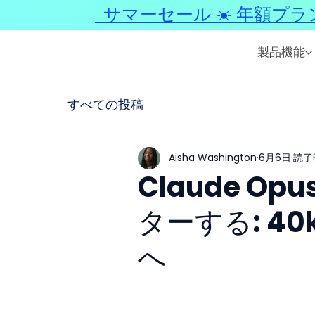
サマーセール ☀️ 年額プラ
製品機能
すべての投稿
Aisha Washington
6月6日
読了
Claude O
ターする: 4
へ