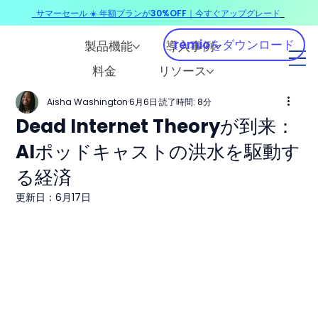
サマーセール ☀️ 年額プランが30%OFF｜今すぐアップグレード
​
remioをダウンロード
製品機能
導入事例
料金
リソース
Aisha Washington
6月6日
読了時間: 8分
Dead Internet Theoryが到来：
AIポッドキャストの洪水を駆動す
る経済
更新日：
6月17日