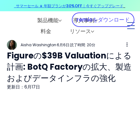
サマーセール ☀️ 年額プランが30%OFF｜今すぐアップグレード
​
remioをダウンロード
製品機能
導入事例
料金
リソース
Aisha Washington
6月6日
読了時間: 20分
Figureの$39B Valuationによる
計画: BotQ Factoryの拡大、製造
およびデータインフラの強化
更新日：
6月17日