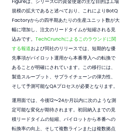
Figureは、シリーズCの資金使途の主な目的は工場
規模の拡大であると述べており、これによりBotQ 
Factoryからの四半期あたりの生産ユニット数が大
幅に増加し、注文のリードタイムが短縮される見
込みです。
TechCrunchによるこのラウンドに関
する報道
および同社のリリースでは、短期的な優
先事項がパイロット運用から本番導入への転換で
あることが明確にされています。この移行には、
製造スループット、サプライチェーンの弾力性、
そして予測可能なQAプロセスが必要となります。
運用面では、今後12〜24か月以内に次のような測
定可能な変化が期待されます。初回納入までの見
積リードタイムの短縮、パイロットから本番への
転換率の向上、そして複数ラインまたは複数拠点