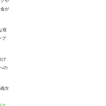
ングや
資金が
な収
ープ
向け
への
の両方
張す