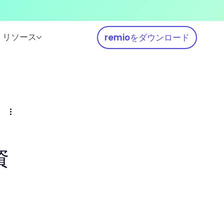
リソース
remioをダウンロード
資