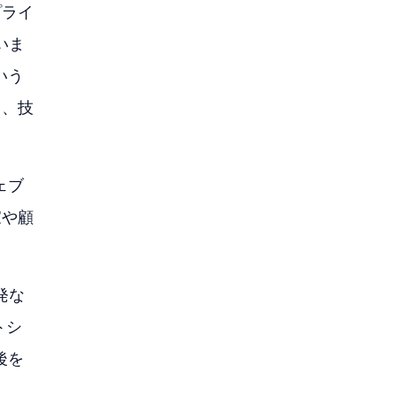
プライ
いま
いう
し、技
ェブ
家や顧
発な
トシ
後を