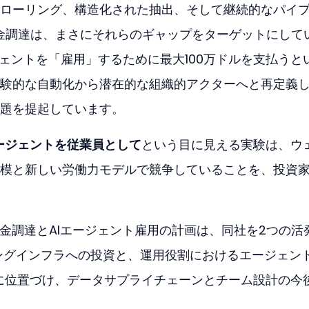
ローリング、構造化された抽出、そして継続的なパイ
lの資金調達は、まさにそれらのギャップをターゲットにして
ジェントを「雇用」するために最大100万ドルを支払うと
験的な自動化から潜在的な組織的アクターへと再定義
題を提起しています。
エージェントを従業員として
という目に見える実験は、ウ
模と新しい労働力モデルで競争していることを、投資
wlの資金調達とAIエージェント雇用の計画は、同社を2つの活
ーリングインフラへの投資と、運用役割におけるエージェン
点に位置づけ、データサプライチェーンとチーム設計の今