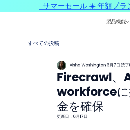
サマーセール ☀️ 年額プラ
製品機能
すべての投稿
Aisha Washington
6月7日
読了
Firecraw
workforc
金を確保
更新日：
6月17日