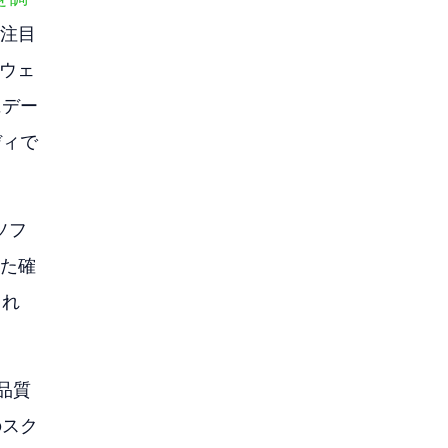
注目
ウェ
にデー
ディで
ソフ
た確
られ
品質
のスク