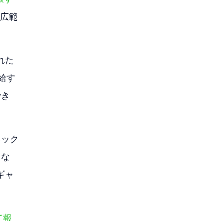
広範
れた
給す
でき
ネック
るな
ギャ
て報