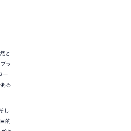
依然と
イプラ
ロー
である
そし
を目的