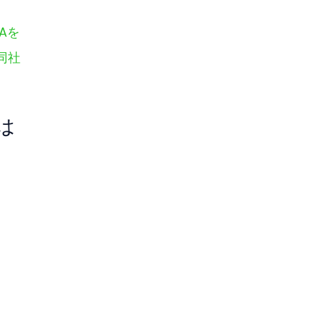
Aを
同社
は