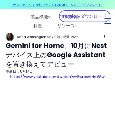
サマーセール ☀️ 年額プランが30%OFF｜今すぐアップグレード
​
remioをダウンロード
製品機能
導入事例
料金
リソース
Aisha Washington
6月7日
読了時間: 26分
Gemini for Home、10月にNest
デバイス上のGoogle Assistant
を置き換えてデビュー
更新日：
6月17日
https://www.youtube.com/watch?v=5wmsVfHmBEw