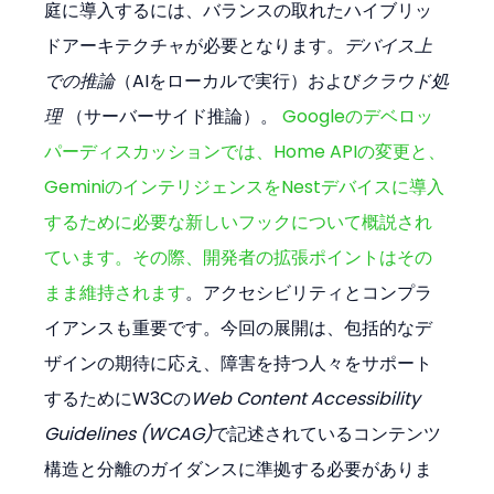
庭に導入するには、バランスの取れたハイブリッ
ドアーキテクチャが必要となります。
デバイス上
での推論
（AIをローカルで実行）および
クラウド処
理
 （サーバーサイド推論）。 
Googleのデベロッ
パーディスカッションでは、Home APIの変更と、
GeminiのインテリジェンスをNestデバイスに導入
するために必要な新しいフックについて概説され
ています。その際、開発者の拡張ポイントはその
まま維持されます
。アクセシビリティとコンプラ
イアンスも重要です。今回の展開は、包括的なデ
ザインの期待に応え、障害を持つ人々をサポート
するためにW3Cの
Web Content Accessibility 
Guidelines (WCAG)
で記述されているコンテンツ
構造と分離のガイダンスに準拠する必要がありま