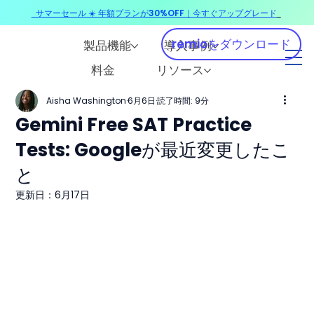
サマーセール ☀️ 年額プランが30%OFF｜今すぐアップグレード
​
remioをダウンロード
製品機能
導入事例
料金
リソース
Aisha Washington
6月6日
読了時間: 9分
Gemini Free SAT Practice
Tests: Googleが最近変更したこ
と
更新日：
6月17日