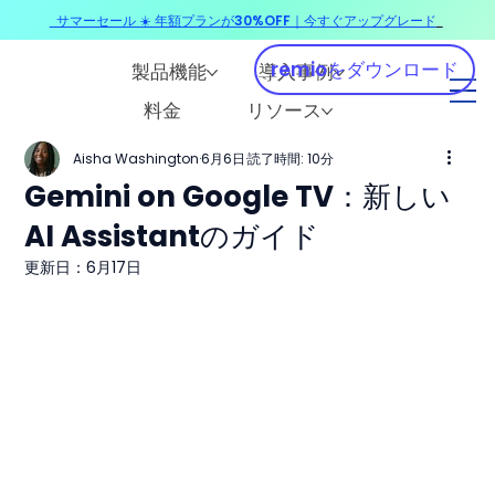
サマーセール ☀️ 年額プランが30%OFF｜今すぐアップグレード
​
remioをダウンロード
製品機能
導入事例
料金
リソース
Aisha Washington
6月6日
読了時間: 10分
Gemini on Google TV：新しい
AI Assistantのガイド
更新日：
6月17日