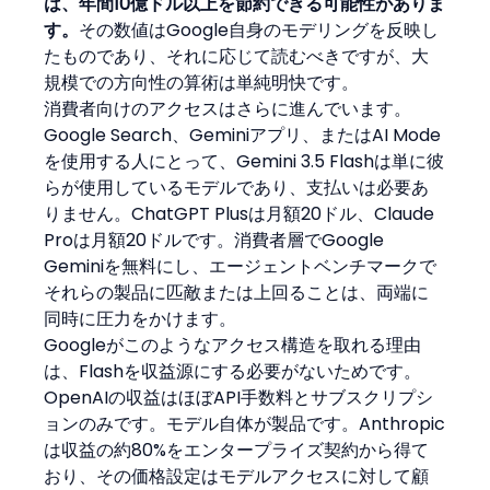
は、年間10億ドル以上を節約できる可能性がありま
す。
その数値はGoogle自身のモデリングを反映し
たものであり、それに応じて読むべきですが、大
規模での方向性の算術は単純明快です。
消費者向けのアクセスはさらに進んでいます。
Google Search、Geminiアプリ、またはAI Mode
を使用する人にとって、Gemini 3.5 Flashは単に彼
らが使用しているモデルであり、支払いは必要あ
りません。ChatGPT Plusは月額20ドル、Claude 
Proは月額20ドルです。消費者層でGoogle 
Geminiを無料にし、エージェントベンチマークで
それらの製品に匹敵または上回ることは、両端に
同時に圧力をかけます。
Googleがこのようなアクセス構造を取れる理由
は、Flashを収益源にする必要がないためです。
OpenAIの収益はほぼAPI手数料とサブスクリプシ
ョンのみです。モデル自体が製品です。Anthropic
は収益の約80%をエンタープライズ契約から得て
おり、その価格設定はモデルアクセスに対して顧