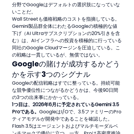
分野でGoogleはデフォルトの選択肢になっていな
いことだ。
Wall Streetも価格戦略のコストを指摘している。
Gemini製品群全体にわたるGoogleの積極的な値
下げ（AI Ultraサブスクリプションの20%引きを含
む）は、AIインフラへの投資を積極的に行っている
同社のGoogle Cloudマージンを圧迫している。こ
の戦略は一貫しているが、無償ではない。
Googleの賭けが成功するかどう
かを示す3つのシグナル
Googleの配信戦略はすでに整っている。持続可能
な競争優位性につながるかどうかは、今後90日間
の3つの出来事にかかっている。
1つ目は、2026年6月に予定されているGemini 3.5 
Proである。
GoogleはI/Oで、3.5ファミリーのPro
ティアモデルが開発中であることを確認した。
Flash 3.5はエージェントおよびマルチモーダルベ
ンチマークで優位に立つ。一方、Proは高密度推論