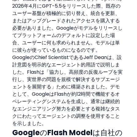
2026年4月にGPT-5.5をリリースした際、既存の
ユーザー基盤が積極的に切り替え、統合を更新、
またはアップグレードされたアクセスを購入する
必要がありました。Googleがモデルをリリースし
てプラットフォームのデフォルトに設定した場
合、ユーザーに何も求められません。モデルは単
に彼らが使っているものになるのです。
GoogleのChief ScientistであるJeff Deanは、設
計意図を明示的なエージェント的用語で説明しま
した。Flashは「協力し、高頻度の反復ループを実
行し、実世界の問題を規模で解決するサブエージ
ェントを展開する」ために構築されました。デモ
として、GoogleはFlashが約12時間で機能するオ
ペレーティングシステムを生成し、通常は継続的
なエンジニアリング努力を必要とする複雑なタス
クにわたってエージェントの調整を使用すること
を示しました。
GoogleのFlash Modelは自社の