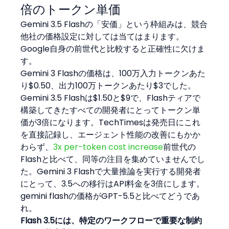
倍のトークン単価
Gemini 3.5 Flashの「安価」という枠組みは、競合
他社の価格設定に対しては当てはまります。
Google自身の前世代と比較すると正確性に欠けま
す。
Gemini 3 Flashの価格は、100万入力トークンあた
り$0.50、出力100万トークンあたり$3でした。
Gemini 3.5 Flashは$1.50と$9で、Flashティアで
構築してきたすべての開発者にとってトークン単
価が3倍になります。TechTimesは発売日にこれ
を直接記録し、エージェント性能の改善にもかか
わらず、
3x per-token cost increase
前世代の
Flashと比べて、同等の注目を集めていませんでし
た。Gemini 3 Flashで大量推論を実行する開発者
にとって、3.5への移行はAPI料金を3倍にします。
gemini flashの価格がGPT-5.5と比べてどうであ
れ。
Flash 3.5には、特定のワークフローで重要な制約