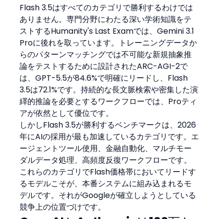
Flash 3.5はすべてのカテゴリで勝利するわけでは
ありません。専門分野にわたる深い学術知識をテ
ストするHumanity's Last Examでは、Gemini 3.1 
Proに後れを取っています。トレーニングデータか
らのパターンマッチングでは不可能な新規抽象推
論をテストするために設計されたARC-AGI-2で
は、GPT-5.5が84.6%で明確にリードし、Flash 
3.5は72.1%です。持続的な長文脈検索や密集した演
繹的推論を必要とするワークフローでは、Proティ
アが依然として優位です。
しかしFlash 3.5が勝利するベンチマークは、2026
年にAIの採用が最も加速しているカテゴリです。エ
ージェントツール使用、金融自動化、マルチモー
ダルデータ処理、高頻度反復ワークフローです。
これらのカテゴリでFlash価格帯においてリードす
るモデルこそが、本番システムに組み込まれるモ
デルです。それがGoogleが確立しようとしている
競争上の位置づけです。