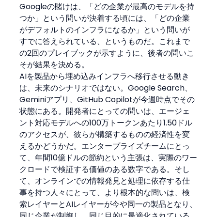
Googleの賭けは、「どの企業が最高のモデルを持
つか」という問いが決着する頃には、「どの企業
がデフォルトのインフラになるか」という問いが
すでに答えられている、というものだ。これまで
の2回のプレイブックが示すように、後者の問いこ
そが結果を決める。
AIを製品から埋め込みインフラへ移行させる動き
は、未来のシナリオではない。Google Search、
Geminiアプリ、GitHub Copilotが今週時点でその
状態にある。開発者にとっての問いは、エージェ
ント対応モデルへの100万トークンあたり1.50ドル
のアクセスが、彼らが構築するものの経済性を変
えるかどうかだ。エンタープライズチームにとっ
て、年間10億ドルの節約という主張は、実際のワー
クロードで検証する価値のある数字である。そし
て、オンラインでの情報発見と処理に依存する仕
事を持つ人々にとって、より根本的な問いは、検
索レイヤーとAIレイヤーが今や同一の製品となり、
同じ企業が制御し、同じ目的に最適化されている