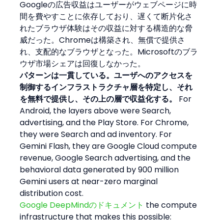
Googleの広告収益はユーザーがウェブページに時
間を費やすことに依存しており、遅くて断片化さ
れたブラウザ体験はその収益に対する構造的な脅
威だった。Chromeは構築され、無償で提供さ
れ、支配的なブラウザとなった。Microsoftのブラ
ウザ市場シェアは回復しなかった。
パターンは一貫している。ユーザへのアクセスを
制御するインフラストラクチャ層を特定し、それ
を無料で提供し、その上の層で収益化する。
 For 
Android, the layers above were Search, 
advertising, and the Play Store. For Chrome, 
they were Search and ad inventory. For 
Gemini Flash, they are Google Cloud compute 
revenue, Google Search advertising, and the 
behavioral data generated by 900 million 
Gemini users at near-zero marginal 
distribution cost.
Google DeepMindのドキュメント
 the compute 
infrastructure that makes this possible: 