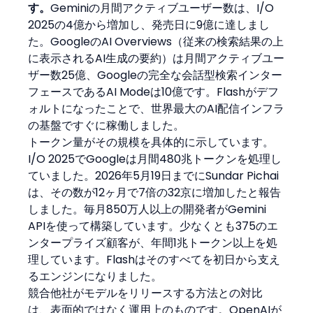
す。
Geminiの月間アクティブユーザー数は、I/O 
2025の4億から増加し、発売日に9億に達しまし
た。GoogleのAI Overviews（従来の検索結果の上
に表示されるAI生成の要約）は月間アクティブユー
ザー数25億、Googleの完全な会話型検索インター
フェースであるAI Modeは10億です。Flashがデフ
ォルトになったことで、世界最大のAI配信インフラ
の基盤ですぐに稼働しました。
トークン量がその規模を具体的に示しています。
I/O 2025でGoogleは月間480兆トークンを処理し
ていました。2026年5月19日までにSundar Pichai
は、その数が12ヶ月で7倍の32京に増加したと報告
しました。毎月850万人以上の開発者がGemini 
APIを使って構築しています。少なくとも375のエ
ンタープライズ顧客が、年間1兆トークン以上を処
理しています。Flashはそのすべてを初日から支え
るエンジンになりました。
競合他社がモデルをリリースする方法との対比
は、表面的ではなく運用上のものです。OpenAIが