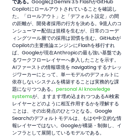
である。
GoogleはGemini 3.5 FlashがGitHub 
Copilotにロールアウトされていることを確認し
た。「ロールアウト」と「デフォルト設定」の間
の距離が、開発者採用の行方を決める。9億人のコ
ンシューマー配信は規模を生むが、日常のコーデ
ィングツール層での採用は習慣を生む。GitHubが
Copilotの主要推論エンジンにFlashを移行すれ
ば、Googleが現在Anthropicの最も強い基盤であ
るワークフローレイヤーへ参入したことを示す。
AIファーストの情報環境を navigating するナレッ
ジワーカーにとって、単一モデルのデフォルトに
依存しないシステムを構築することは実務的な課
題になりつつある。
personal AI knowledge 
systems
が、ますます埋め込まれつつあるAI検索
レイヤーとどのように相互作用するかを理解する
ことは、その出発点のひとつとなる。Google 
Searchのデフォルトモデルは、もはや中立的な情
報レイヤーではない。Googleが構築・制御し、イ
ンフラとして展開しているモデルである。