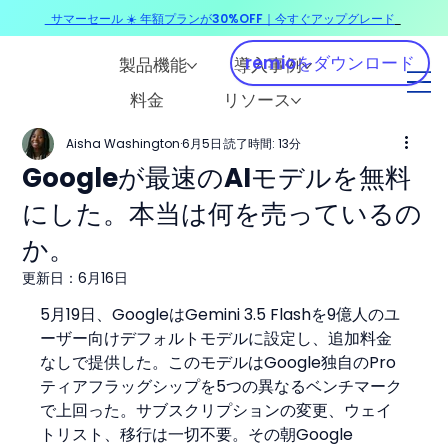
サマーセール ☀️ 年額プランが30%OFF｜今すぐアップグレード
​
remioをダウンロード
製品機能
導入事例
料金
リソース
Aisha Washington
6月5日
読了時間: 13分
Googleが最速のAIモデルを無料
にした。本当は何を売っているの
か。
更新日：
6月16日
5月19日、GoogleはGemini 3.5 Flashを9億人のユ
ーザー向けデフォルトモデルに設定し、追加料金
なしで提供した。このモデルはGoogle独自のPro
ティアフラッグシップを5つの異なるベンチマーク
で上回った。サブスクリプションの変更、ウェイ
トリスト、移行は一切不要。その朝Google 