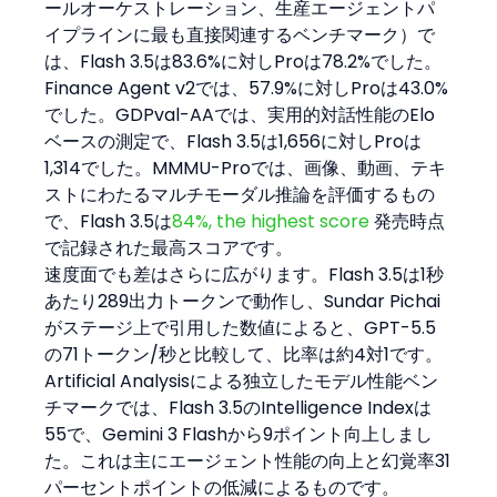
ールオーケストレーション、生産エージェントパ
イプラインに最も直接関連するベンチマーク）で
は、Flash 3.5は83.6%に対しProは78.2%でした。
Finance Agent v2では、57.9%に対しProは43.0%
でした。GDPval-AAでは、実用的対話性能のElo
ベースの測定で、Flash 3.5は1,656に対しProは
1,314でした。MMMU-Proでは、画像、動画、テキ
ストにわたるマルチモーダル推論を評価するもの
で、Flash 3.5は
84%, the highest score
 発売時点
で記録された最高スコアです。
速度面でも差はさらに広がります。Flash 3.5は1秒
あたり289出力トークンで動作し、Sundar Pichai
がステージ上で引用した数値によると、GPT-5.5
の71トークン/秒と比較して、比率は約4対1です。
Artificial Analysisによる独立したモデル性能ベン
チマークでは、Flash 3.5のIntelligence Indexは
55で、Gemini 3 Flashから9ポイント向上しまし
た。これは主にエージェント性能の向上と幻覚率31
パーセントポイントの低減によるものです。