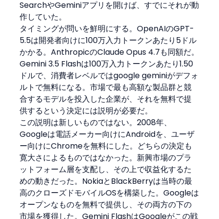
SearchやGeminiアプリを開けば、すでにそれが動
作していた。
タイミングが問いを鮮明にする。OpenAIのGPT-
5.5は開発者向けに100万入力トークンあたり5ドル
かかる。AnthropicのClaude Opus 4.7も同額だ。
Gemini 3.5 Flashは100万入力トークンあたり1.50
ドルで、消費者レベルではgoogle geminiがデフォ
ルトで無料になる。市場で最も高額な製品群と競
合するモデルを投入した企業が、それを無料で提
供するという決定には説明が必要だ。
この説明は新しいものではない。2008年、
Googleは電話メーカー向けにAndroidを、ユーザ
ー向けにChromeを無料にした。どちらの決定も
寛大さによるものではなかった。新興市場のプラ
ットフォーム層を支配し、その上で収益化するた
めの動きだった。NokiaとBlackBerryは当時の最
高のクローズドモバイルOSを構築した。Googleは
オープンなものを無料で提供し、その両方の下の
市場を獲得した。Gemini FlashはGoogleがこの戦