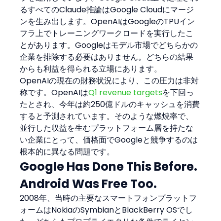
るすべてのClaude推論はGoogle Cloudにマージ
ンを生み出します。OpenAIはGoogleのTPUイン
フラ上でトレーニングワークロードを実行したこ
とがあります。Googleはモデル市場でどちらかの
企業を排除する必要はありません。どちらの結果
からも利益を得られる立場にあります。
OpenAIの現在の財務状況により、この圧力は非対
称です。OpenAIは
Q1 revenue targets
を下回っ
たとされ、今年は約250億ドルのキャッシュを消費
すると予測されています。そのような燃焼率で、
並行した収益を生むプラットフォーム層を持たな
い企業にとって、価格面でGoogleと競争するのは
根本的に異なる問題です。
Google Has Done This Before. 
Android Was Free Too.
2008年、当時の主要なスマートフォンプラットフ
ォームはNokiaのSymbianとBlackBerry OSでし