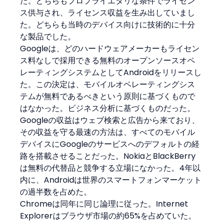
た。どちらもプロプライエタリな条件でライセン
ス供与され、ライセンス収益を生み出していまし
た。どちらも当時のデバイス向けに技術的に十分
な製品でした。
Googleは、どのハードウェアメーカーもライセン
ス料なしで採用できる無料のオープンソースオペ
レーティングシステムとしてAndroidをリリースし
た。この決定は、モバイルオペレーティングシス
テムが無料であるべきという原則に基づくもので
はなかった。ビジネス分析に基づくものだった。
Googleの収益はウェブ検索と広告から来ており、
その収益を守る最速の方法は、すべてのモバイル
デバイスにGoogleのサービスへのデフォルトの経
路を搭載させることだった。NokiaとBlackBerry
は無料の代替品と競争する立場になかった。4年以
内に、Androidは世界のスマートフォンマーケット
の過半数を占めた。
Chromeは同年に同じ論理に従った。Internet 
Explorerはブラウザ市場の約65%を占めていた。