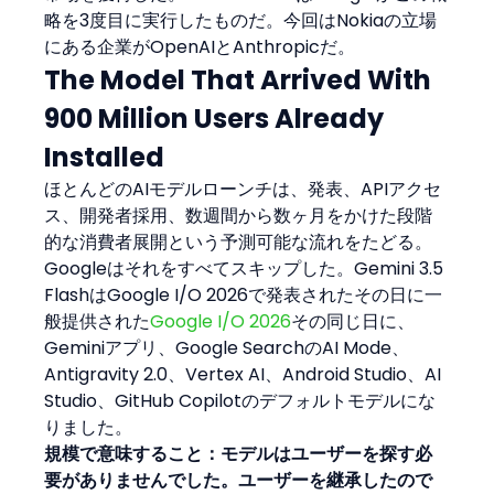
略を3度目に実行したものだ。今回はNokiaの立場
にある企業がOpenAIとAnthropicだ。
The Model That Arrived With 
900 Million Users Already 
Installed
ほとんどのAIモデルローンチは、発表、APIアクセ
ス、開発者採用、数週間から数ヶ月をかけた段階
的な消費者展開という予測可能な流れをたどる。
Googleはそれをすべてスキップした。Gemini 3.5 
FlashはGoogle I/O 2026で発表されたその日に一
般提供された
Google I/O 2026
その同じ日に、
Geminiアプリ、Google SearchのAI Mode、
Antigravity 2.0、Vertex AI、Android Studio、AI 
Studio、GitHub Copilotのデフォルトモデルにな
りました。
規模で意味すること：モデルはユーザーを探す必
要がありませんでした。ユーザーを継承したので