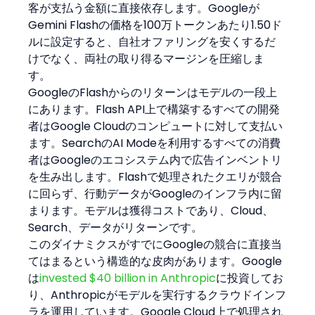
客が支払う金額に直接依存します。Googleが
Gemini Flashの価格を100万トークンあたり1.50ド
ルに設定すると、自社オファリングを安くするだ
けでなく、両社の取り得るマージンを圧縮しま
す。
GoogleのFlashからのリターンはモデルの一段上
にあります。Flash API上で構築するすべての開発
者はGoogle Cloudのコンピュートに対して支払い
ます。SearchのAI Modeを利用するすべての消費
者はGoogleのエコシステム内で広告インベントリ
を生み出します。Flashで処理されたクエリが競合
に回らず、行動データがGoogleのインフラ内に留
まります。モデルは獲得コストであり、Cloud、
Search、データがリターンです。
このダイナミクスがすでにGoogleの競合に直接当
てはまるという構造的な皮肉があります。Google
は
invested $40 billion in Anthropic
に投資してお
り、Anthropicがモデルを実行するクラウドインフ
ラを運用しています。Google Cloud上で処理され