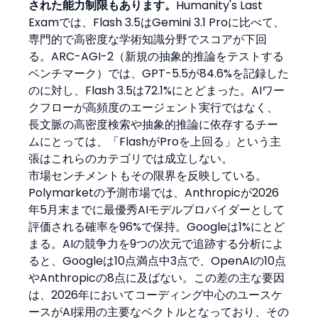
された能力制限もあります。
Humanity's Last 
Examでは、Flash 3.5はGemini 3.1 Proに比べて、
専門的で高密度な学術知識分野でスコアが下回
る。ARC-AGI-2（新規の抽象的推論をテストする
ベンチマーク）では、GPT-5.5が84.6%を記録した
のに対し、Flash 3.5は72.1%にとどまった。AIワー
クフローが高頻度のエージェント実行ではなく、
長文脈の高密度検索や抽象的推論に依存するチー
ムにとっては、「FlashがProを上回る」という主
張はこれらのカテゴリでは成立しない。
市場センチメントもその限界を反映している。
Polymarketの予測市場では、Anthropicが2026
年5月末までに最優秀AIモデルプロバイダーとして
評価される確率を96%で保持。Googleは1%にとど
まる。AIの競争力を9つの次元で追跡する分析によ
ると、Googleは10点満点中3点で、OpenAIの10点
やAnthropicの8点に及ばない。この差の主な要因
は、2026年においてコーディング中心のユースケ
ースがAI採用の主要なベクトルとなっており、その