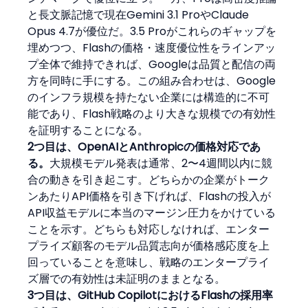
と長文脈記憶で現在Gemini 3.1 ProやClaude 
Opus 4.7が優位だ。3.5 Proがこれらのギャップを
埋めつつ、Flashの価格・速度優位性をラインアッ
プ全体で維持できれば、Googleは品質と配信の両
方を同時に手にする。この組み合わせは、Google
のインフラ規模を持たない企業には構造的に不可
能であり、Flash戦略のより大きな規模での有効性
を証明することになる。
2つ目は、OpenAIとAnthropicの価格対応であ
る。
大規模モデル発表は通常、2〜4週間以内に競
合の動きを引き起こす。どちらかの企業がトーク
ンあたりAPI価格を引き下げれば、Flashの投入が
API収益モデルに本当のマージン圧力をかけている
ことを示す。どちらも対応しなければ、エンター
プライズ顧客のモデル品質志向が価格感応度を上
回っていることを意味し、戦略のエンタープライ
ズ層での有効性は未証明のままとなる。
3つ目は、GitHub CopilotにおけるFlashの採用率