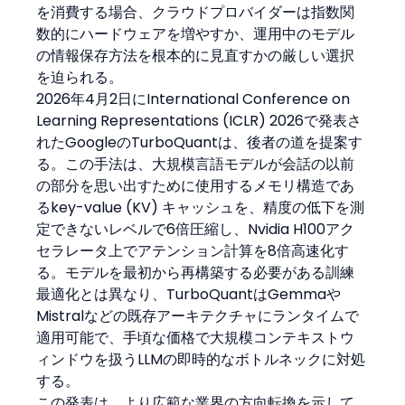
を消費する場合、クラウドプロバイダーは指数関
数的にハードウェアを増やすか、運用中のモデル
の情報保存方法を根本的に見直すかの厳しい選択
を迫られる。
2026年4月2日にInternational Conference on 
Learning Representations (ICLR) 2026で発表さ
れたGoogleのTurboQuantは、後者の道を提案す
る。この手法は、大規模言語モデルが会話の以前
の部分を思い出すために使用するメモリ構造であ
るkey-value (KV) キャッシュを、精度の低下を測
定できないレベルで6倍圧縮し、Nvidia H100アク
セラレータ上でアテンション計算を8倍高速化す
る。モデルを最初から再構築する必要がある訓練
最適化とは異なり、TurboQuantはGemmaや
Mistralなどの既存アーキテクチャにランタイムで
適用可能で、手頃な価格で大規模コンテキストウ
ィンドウを扱うLLMの即時的なボトルネックに対処
する。
この発表は、より広範な業界の方向転換を示して