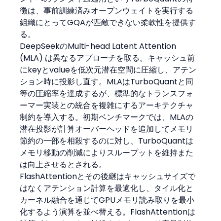
徴は、事前訓練済みオープンウェイトを実行する
組織にとってGQAが匹敵できない柔軟性を提供す
る。
DeepSeekのMulti-head Latent Attention 
(MLA) は異なるアプローチを取る。キャッシュ前
にkeyとvalueを低次元潜在空間に圧縮し、アテン
ション時に投影し直す。MLAはTurboQuantと同
等の圧縮率を達成するが、標準的なトランスフォ
ーマー実装との統合を複雑にするアーキテクチャ
制約を導入する。初期ベンチマークでは、MLAの
潜在投影が計算オーバーヘッドを追加してメモリ
節約の一部を相殺するのに対し、TurboQuantは
メモリ移動の削減によりスループットを維持また
は向上させるとされる。
FlashAttentionとその後継はキャッシュサイズで
はなくアテンション計算を最適化し、タイル化と
カーネル融合を通じてGPUメモリ読み取りを最小
化するよう演算を並べ替える。FlashAttentionは