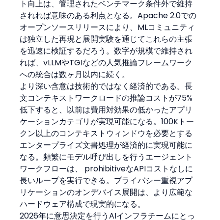
ト向上は、管理されたベンチマーク条件外で維持
されれば意味のある利点となる。Apache 2.0での
オープンソースリリースにより、MLコミュニティ
は独立した再現と展開実験を通じてこれらの主張
を迅速に検証するだろう。数字が規模で維持され
れば、vLLMやTGIなどの人気推論フレームワーク
への統合は数ヶ月以内に続く。
より深い含意は技術的ではなく経済的である。長
文コンテキストワークロードの推論コストが75%
低下すると、以前は費用対効果の低かったアプリ
ケーションカテゴリが実現可能になる。100Kトー
クン以上のコンテキストウィンドウを必要とする
エンタープライズ文書処理が経済的に実現可能に
なる。頻繁にモデル呼び出しを行うエージェント
ワークフローは、 prohibitiveなAPIコストなしに
長いループを実行できる。プライバシー重視アプ
リケーションのオンデバイス展開は、より広範な
ハードウェア構成で現実的になる。
2026年に意思決定を行うAIインフラチームにとっ