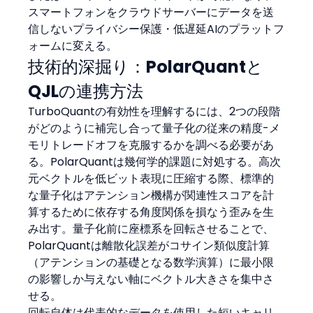
スマートフォンをクラウドサーバーにデータを送
信しないプライバシー保護・低遅延AIのプラットフ
ォームに変える。
技術的深掘り：PolarQuantと
QJLの連携方法
TurboQuantの有効性を理解するには、2つの段階
がどのように補完し合って量子化の従来の精度-メ
モリトレードオフを克服するかを調べる必要があ
る。PolarQuantは幾何学的課題に対処する。高次
元ベクトルを低ビット表現に圧縮する際、標準的
な量子化はアテンション機構が関連性スコアを計
算するために依存する角度関係を損なう歪みを生
み出す。量子化前に座標系を回転させることで、
PolarQuantは離散化誤差がコサイン類似度計算
（アテンションの基礎となる数学演算）に最小限
の影響しか与えない軸にベクトル大きさを集中さ
せる。
回転自体は代表的なデータを使用した短いキャリ