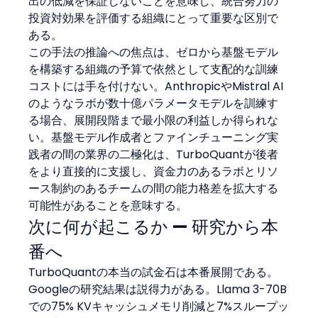
出の低減を保証しないことを意味し、統合努力の
投資対効果を評価する組織にとって重要な区別で
ある。
この手法の推論への焦点は、ゼロから基盤モデル
を構築する組織の予算で依然として支配的な訓練
コストには手を付けない。AnthropicやMistral AI
のようなラボが数十億パラメータモデルを訓練す
る場合、展開段階まで最小限の利益しか得られな
い。基盤モデル作成者とファインチューニング実
践者の間の業界の二極化は、TurboQuantが後者
をより直接的に支援し、資金力のあるラボとリソ
ース制約のあるチームの間の能力格差を拡大する
可能性があることを意味する。
次に何が起こるか — 研究から本
番へ
TurboQuantの本当の試金石は本番展開である。
Googleの研究結果は説得力がある。Llama 3-70B
での75% KVキャッシュメモリ削減と7%スループッ