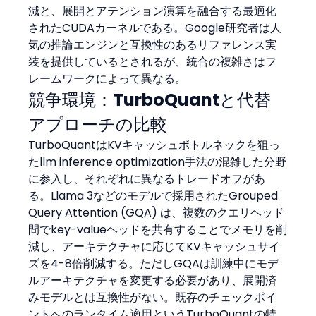
減と、展開とアテンション演算を融合する最適化
されたCUDAカーネルである。Google研究者は人
気の推論エンジンと互換性のあるリファレンス実
装を提供しているとされるが、統合の複雑さはフ
レームワークによって異なる。
競争環境：TurboQuantと代替
アプローチの比較
TurboQuantはKVキャッシュボトルネックを狙っ
たllm inference optimization手法の混雑した分野
に参入し、それぞれに異なるトレードオフがあ
る。Llama 3などのモデルで採用されたGrouped 
Query Attention (GQA) は、複数のクエリヘッド
間でkey-valueヘッドを共有することでメモリを削
減し、アーキテクチャに応じてKVキャッシュサイ
ズを4-8倍削減する。ただしGQAは訓練中にモデ
ルアーキテクチャを変更する必要があり、展開済
みモデルとは互換性がない。既存のチェックポイ
ントへのランタイム適用というTurboQuantの特