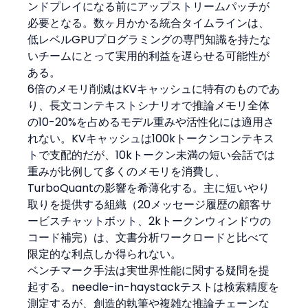
ンドプレイになる前にアップストリームパッチが
必要となる。数ヶ月かかる統合タイムラインは、
低レベルGPUプログラミングの専門知識を持たな
いチームにとって実用的利益を遅らせる可能性が
ある。
6倍のメモリ削減はKVキャッシュに特有のものであ
り、長文コンテキストシナリオで推論メモリ全体
の10-20%を占めるモデル重みや活性化には適用さ
れない。KVキャッシュは100kトークンコンテキス
トで支配的だが、10kトークン未満の短い会話では
重みが比例して多くのメモリを消費し、
TurboQuantの影響を希薄化する。主に短いやり
取りを提供する組織（20メッセージ履歴の顧客サ
ービスチャットボット、2kトークンウィンドウの
コード補完）は、文書分析ワークロードと比べて
限定的な利点しか得られない。
ベンチマーク手法は実世界性能に関する疑問を提
起する。needle-in-haystackテストは検索精度を
測定するが、創造的執筆や複雑な推論チェーンな