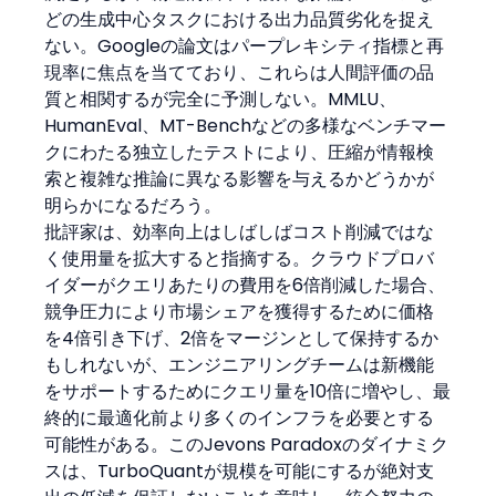
どの生成中心タスクにおける出力品質劣化を捉え
ない。Googleの論文はパープレキシティ指標と再
現率に焦点を当てており、これらは人間評価の品
質と相関するが完全に予測しない。MMLU、
HumanEval、MT-Benchなどの多様なベンチマー
クにわたる独立したテストにより、圧縮が情報検
索と複雑な推論に異なる影響を与えるかどうかが
明らかになるだろう。
批評家は、効率向上はしばしばコスト削減ではな
く使用量を拡大すると指摘する。クラウドプロバ
イダーがクエリあたりの費用を6倍削減した場合、
競争圧力により市場シェアを獲得するために価格
を4倍引き下げ、2倍をマージンとして保持するか
もしれないが、エンジニアリングチームは新機能
をサポートするためにクエリ量を10倍に増やし、最
終的に最適化前より多くのインフラを必要とする
可能性がある。このJevons Paradoxのダイナミク
スは、TurboQuantが規模を可能にするが絶対支