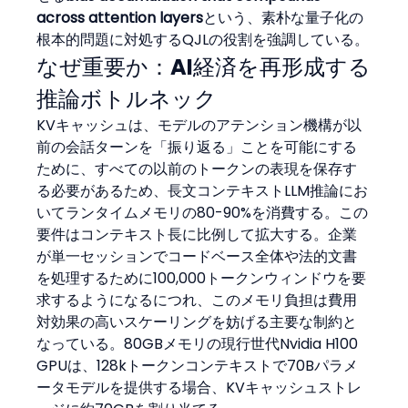
across attention layers
という、素朴な量子化の
根本的問題に対処するQJLの役割を強調している。
なぜ重要か：AI経済を再形成する
推論ボトルネック
KVキャッシュは、モデルのアテンション機構が以
前の会話ターンを「振り返る」ことを可能にする
ために、すべての以前のトークンの表現を保存す
る必要があるため、長文コンテキストLLM推論にお
いてランタイムメモリの80-90%を消費する。この
要件はコンテキスト長に比例して拡大する。企業
が単一セッションでコードベース全体や法的文書
を処理するために100,000トークンウィンドウを要
求するようになるにつれ、このメモリ負担は費用
対効果の高いスケーリングを妨げる主要な制約と
なっている。80GBメモリの現行世代Nvidia H100 
GPUは、128kトークンコンテキストで70Bパラメ
ータモデルを提供する場合、KVキャッシュストレ