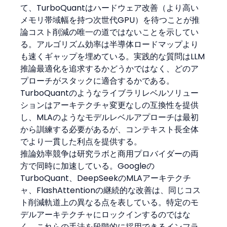
て、TurboQuantはハードウェア改善（より高い
メモリ帯域幅を持つ次世代GPU）を待つことが推
論コスト削減の唯一の道ではないことを示してい
る。アルゴリズム効率は半導体ロードマップより
も速くギャップを埋めている。実践的な質問はLLM
推論最適化を追求するかどうかではなく、どのア
プローチがスタックに適合するかである。
TurboQuantのようなライブラリレベルソリュー
ションはアーキテクチャ変更なしの互換性を提供
し、MLAのようなモデルレベルアプローチは最初
から訓練する必要があるが、コンテキスト長全体
でより一貫した利点を提供する。
推論効率競争は研究ラボと商用プロバイダーの両
方で同時に加速している。Googleの
TurboQuant、DeepSeekのMLAアーキテクチ
ャ、FlashAttentionの継続的な改善は、同じコス
ト削減軌道上の異なる点を表している。特定のモ
デルアーキテクチャにロックインするのではな
く、これらの手法を段階的に採用できるインフラ