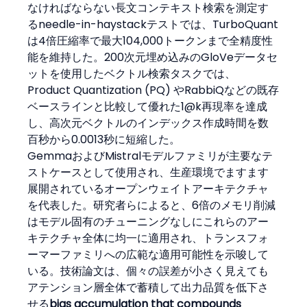
なければならない長文コンテキスト検索を測定す
るneedle-in-haystackテストでは、TurboQuant
は4倍圧縮率で最大104,000トークンまで全精度性
能を維持した。200次元埋め込みのGloVeデータセ
ットを使用したベクトル検索タスクでは、
Product Quantization (PQ) やRabbiQなどの既存
ベースラインと比較して優れた1@k再現率を達成
し、高次元ベクトルのインデックス作成時間を数
百秒から0.0013秒に短縮した。
GemmaおよびMistralモデルファミリが主要なテ
ストケースとして使用され、生産環境でますます
展開されているオープンウェイトアーキテクチャ
を代表した。研究者らによると、6倍のメモリ削減
はモデル固有のチューニングなしにこれらのアー
キテクチャ全体に均一に適用され、トランスフォ
ーマーファミリへの広範な適用可能性を示唆して
いる。技術論文は、個々の誤差が小さく見えても
アテンション層全体で蓄積して出力品質を低下さ
せる
bias accumulation that compounds 