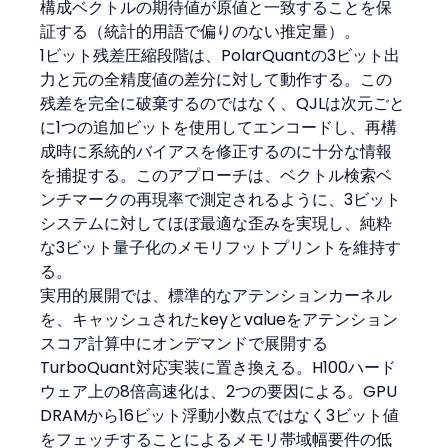
構成ベクトルの期待値が原値と一致することを保
証する（統計的用語で偏りのない推定量）。
1ビット残差圧縮段階は、PolarQuantの3ビット出
力と元の全精度値の差分に対して動作する。この
残差を完全に破棄するのではなく、QJLは次元ごと
に1つの追加ビットを使用してエンコードし、再構
成時に系統的バイアスを修正するのに十分な情報
を捕捉する。このアプローチは、ベクトル検索ベ
ンチマークの再現率で測定されるように、3ビット
システムに対してほぼ最適な歪みを実現し、純粋
な3ビット量子化のメモリフットプリントを維持す
る。
実用的展開では、標準的なアテンションカーネル
を、キャッシュされたkeyとvalueをアテンション
スコア計算中にオンデマンドで展開する
TurboQuant対応実装に置き換える。H100ハード
ウェア上の8倍高速化は、2つの要因による。GPU 
DRAMから16ビット浮動小数点ではなく3ビット値
をフェッチすることによるメモリ帯域幅要件の低