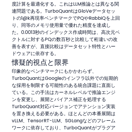
度計算を最適化する。これはLLM推論とは異なる関
連問題である。TurboQuantはGloVeデータセッ
トの1@k再現率ベンチマークでPQやRabbiQを上回
り、同等のメモリ使用量で優れた精度を達成し
た。0.0013秒のインデックス作成時間は、高次元ベ
クトルに対するPQの数百秒と比較して桁違いの改
善を表すが、直接比較はデータセット特性とハー
ドウェアに依存する。
懐疑的視点と限界
印象的なベンチマークにもかかわらず、
TurboQuantはGoogleのインフラ以外での短期的
な採用を制限する可能性のある統合課題に直面し
ている。この手法はカーネルレベルで推論エンジ
ンを変更し、展開とバイアス補正を処理する
TurboQuant対応バージョンでアテンション実装
を置き換える必要がある。ほとんどの本番展開は
vLLM、TensorRT-LLM、SGLangなどのフレーム
ワークに依存しており、TurboQuantがプラグア