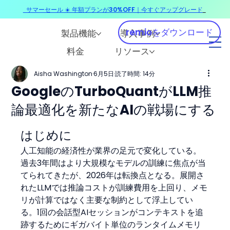
サマーセール ☀️ 年額プランが30%OFF｜今すぐアップグレード
​
remioをダウンロード
製品機能
導入事例
料金
リソース
Aisha Washington
6月5日
読了時間: 14分
GoogleのTurboQuantがLLM推
論最適化を新たなAIの戦場にする
はじめに
人工知能の経済性が業界の足元で変化している。
過去3年間はより大規模なモデルの訓練に焦点が当
てられてきたが、2026年は転換点となる。展開さ
れたLLMでは推論コストが訓練費用を上回り、メモ
リが計算ではなく主要な制約として浮上してい
る。1回の会話型AIセッションがコンテキストを追
跡するためにギガバイト単位のランタイムメモリ