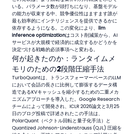
いる。パラメータ数が頭打ちになり、基盤モデル
の能力が収束する中、競争優位性はますます誰が
最も効率的にインテリジェンスを提供できるかに
依存するようになる。この変化により、
llm 
inference optimization
はコスト削減策から、AI
サービスが大規模で経済的に成立するかどうかを
決定づける戦略的必須事項へと変わる。
何が起きたのか：ランタイムメ
モリのための2段階圧縮手法
TurboQuantは、トランスフォーマーベースのLLM
において会話の長さに比例して膨張するデータ構
造であるKVキャッシュを縮小するための二重メカ
ニズムアプローチを導入した。Google Research
チームによって開発され、ICLR 2026論文と3月25
日のブログ投稿で詳述されたこの手法は、
PolarQuant（ベクトル回転と量子化手法）と
Quantized Johnson-Lindenstrauss (QJL) 圧縮を