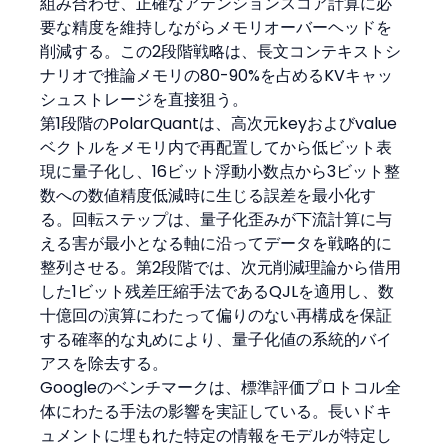
組み合わせ、正確なアテンションスコア計算に必
要な精度を維持しながらメモリオーバーヘッドを
削減する。この2段階戦略は、長文コンテキストシ
ナリオで推論メモリの80-90%を占めるKVキャッ
シュストレージを直接狙う。
第1段階のPolarQuantは、高次元keyおよびvalue
ベクトルをメモリ内で再配置してから低ビット表
現に量子化し、16ビット浮動小数点から3ビット整
数への数値精度低減時に生じる誤差を最小化す
る。回転ステップは、量子化歪みが下流計算に与
える害が最小となる軸に沿ってデータを戦略的に
整列させる。第2段階では、次元削減理論から借用
した1ビット残差圧縮手法であるQJLを適用し、数
十億回の演算にわたって偏りのない再構成を保証
する確率的な丸めにより、量子化値の系統的バイ
アスを除去する。
Googleのベンチマークは、標準評価プロトコル全
体にわたる手法の影響を実証している。長いドキ
ュメントに埋もれた特定の情報をモデルが特定し