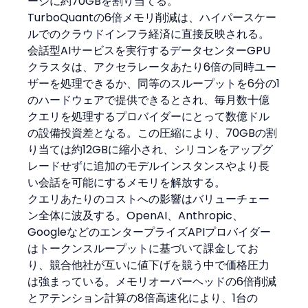
ージに約70GBを割り当てる。
TurboQuantの6倍メモリ削減は、ハイパースケー
ルでのクラウドインフラ経済に直接反映される。
会話型AIサービスを実行するデータセンターGPU
クラスタは、アクセラレータあたり6倍の同時ユー
ザーを処理できるか、同等のスループットを6分の1
のハードウェアで提供できるとされ、毎月数十億
クエリを処理するプロバイダーにとって数億ドル
の設備投資差となる。この圧縮により、70GBの割
り当ては約12GBに縮小され、シリコンをアップグ
レードせずに追加のモデルインスタンスやより長
い会話を可能にするメモリを解放する。
クエリあたりのコストへの影響はバリューチェー
ン全体に波及する。OpenAI、Anthropic、
GoogleなどのエンタープライズAPIプロバイダー
はトークンスループットに基づいて課金してお
り、競合他社が互いに値下げを競う中で価格圧力
は強まっている。メモリオーバーヘッドの6倍削減
とアテンション計算の8倍高速化により、1台の