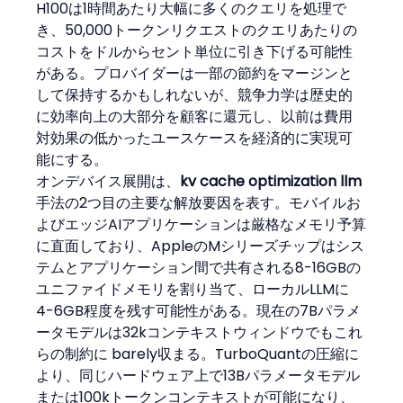
H100は1時間あたり大幅に多くのクエリを処理で
き、50,000トークンリクエストのクエリあたりの
コストをドルからセント単位に引き下げる可能性
がある。プロバイダーは一部の節約をマージンと
して保持するかもしれないが、競争力学は歴史的
に効率向上の大部分を顧客に還元し、以前は費用
対効果の低かったユースケースを経済的に実現可
能にする。
オンデバイス展開は、
kv cache optimization llm
手法の2つ目の主要な解放要因を表す。モバイルお
よびエッジAIアプリケーションは厳格なメモリ予算
に直面しており、AppleのMシリーズチップはシス
テムとアプリケーション間で共有される8-16GBの
ユニファイドメモリを割り当て、ローカルLLMに
4-6GB程度を残す可能性がある。現在の7Bパラメ
ータモデルは32kコンテキストウィンドウでもこれ
らの制約に barely収まる。TurboQuantの圧縮に
より、同じハードウェア上で13Bパラメータモデル
または100kトークンコンテキストが可能になり、