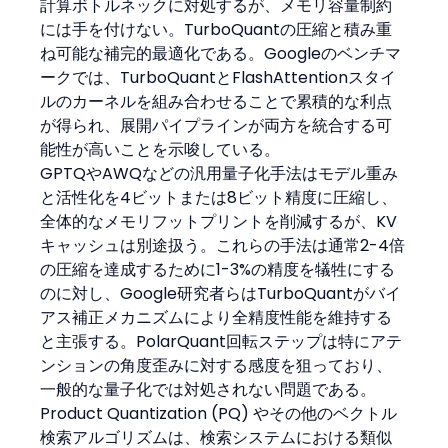
計算ボトルネックに対処するが、メモリ容量制約
には手を付けない。TurboQuantの圧縮と積み重
ね可能な補完的最適化である。Googleのベンチマ
ークでは、TurboQuantとFlashAttentionスタイ
ルのカーネルを組み合わせることで累積的な利点
が得られ、展開パイプラインが両方を統合する可
能性が高いことを示唆している。
GPTQやAWQなどの汎用量子化手法はモデル重み
と活性化を4ビットまたは8ビット精度に圧縮し、
全体的なメモリフットプリントを削減するが、KV
キャッシュは別途扱う。これらの手法は通常2-4倍
の圧縮を達成するために1-3%の精度を犠牲にする
のに対し、Google研究者らはTurboQuantがバイ
アス補正メカニズムにより全精度性能を維持する
と主張する。PolarQuant回転ステップは特にアテ
ンションの角度歪みに対する感度を狙っており、
一般的な量子化では対処されない問題である。
Product Quantization (PQ) やその他のベクトル
検索アルゴリズムは、検索システムにおける類似