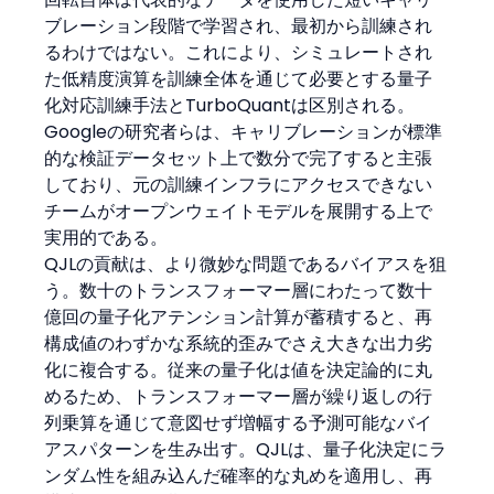
ブレーション段階で学習され、最初から訓練され
るわけではない。これにより、シミュレートされ
た低精度演算を訓練全体を通じて必要とする量子
化対応訓練手法とTurboQuantは区別される。
Googleの研究者らは、キャリブレーションが標準
的な検証データセット上で数分で完了すると主張
しており、元の訓練インフラにアクセスできない
チームがオープンウェイトモデルを展開する上で
実用的である。
QJLの貢献は、より微妙な問題であるバイアスを狙
う。数十のトランスフォーマー層にわたって数十
億回の量子化アテンション計算が蓄積すると、再
構成値のわずかな系統的歪みでさえ大きな出力劣
化に複合する。従来の量子化は値を決定論的に丸
めるため、トランスフォーマー層が繰り返しの行
列乗算を通じて意図せず増幅する予測可能なバイ
アスパターンを生み出す。QJLは、量子化決定にラ
ンダム性を組み込んだ確率的な丸めを適用し、再