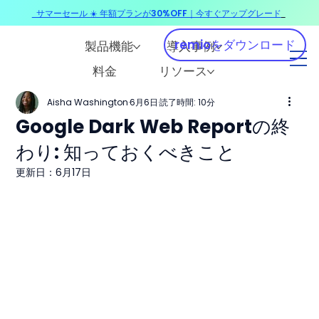
サマーセール ☀️ 年額プランが30%OFF｜今すぐアップグレード
​
remioをダウンロード
製品機能
導入事例
料金
リソース
Aisha Washington
6月6日
読了時間: 10分
Google Dark Web Reportの終
わり: 知っておくべきこと
更新日：
6月17日