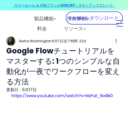
サマーセール ☀️ 年額プランが30%OFF｜今すぐアップグレード
​
remioをダウンロード
製品機能
導入事例
料金
リソース
Aisha Washington
6月7日
読了時間: 22分
Google Flowチュートリアルを
マスターする: 1つのシンプルな自
動化が一夜でワークフローを変え
る方法
更新日：
6月17日
https://www.youtube.com/watch?v=NsPuE_9w9k0