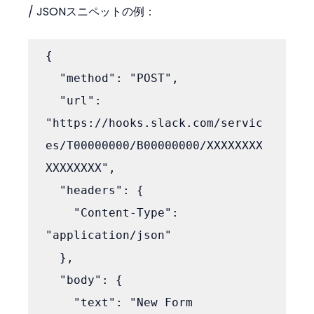
/ JSONスニペットの例：
{

  "method": "POST",

  "url": 
"https://hooks.slack.com/servic
es/T00000000/B00000000/XXXXXXXX
XXXXXXXX",

  "headers": {

    "Content-Type": 
"application/json"

  },

  "body": {

    "text": "New Form 