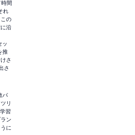
ド時間
それ
。この
標に沿
セッ
を推
付けさ
出さ
散パ
トツリ
た学習
ブラン
ように