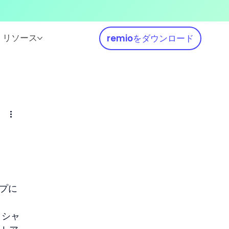
リソース
remioをダウンロード
イプに
ッシャ