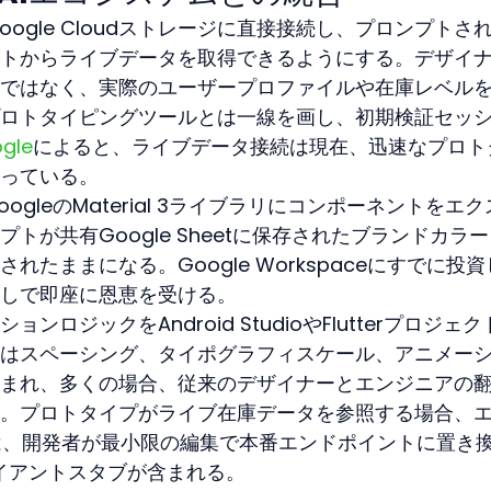
x AIとGoogle Cloudストレージに直接接続し、プロンプトさ
トからライブデータを取得できるようにする。デザイ
ではなく、実際のユーザープロファイルや在庫レベル
ロトタイピングツールとは一線を画し、初期検証セッ
gle
によると、ライブデータ接続は現在、迅速なプロト
っている。
gleのMaterial 3ライブラリにコンポーネントをエク
トが共有Google Sheetに保存されたブランドカラ
たままになる。Google Workspaceにすでに投資
しで即座に恩恵を受ける。
ロジックをAndroid StudioやFlutterプロジェク
はスペーシング、タイポグラフィスケール、アニメー
まれ、多くの場合、従来のデザイナーとエンジニアの
。プロトタイプがライブ在庫データを参照する場合、
ドには、開発者が最小限の編集で本番エンドポイントに置き
ライアントスタブが含まれる。