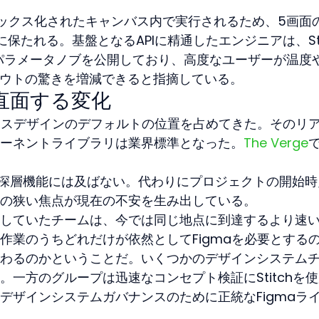
ドボックス化されたキャンバス内で実行されるため、5画面
保たれる。基盤となるAPIに精通したエンジニアは、Sti
な同じパラメータノブを公開しており、高度なユーザーが温度
イアウトの驚きを増減できると指摘している。
が直面する変化
ェースデザインのデフォルトの位置を占めてきた。そのリ
ーネントライブラリは業界標準となった。
The Verge
それらの深層機能には及ばない。代わりにプロジェクトの開始
の狭い焦点が現在の不安を生み出している。
していたチームは、今では同じ地点に到達するより速
作業のうちどれだけが依然としてFigmaを必要とする
わるのかということだ。いくつかのデザインシステム
一方のグループは迅速なコンセプト検証にStitchを
デザインシステムガバナンスのために正統なFigmaラ