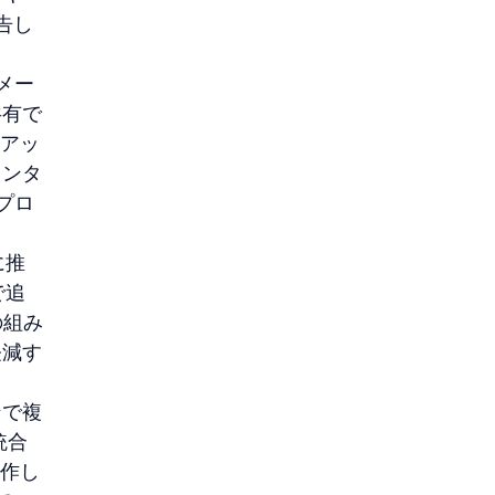
告し
メー
共有で
トアッ
インタ
プロ
に推
で追
の組み
軽減す
ンで複
統合
制作し