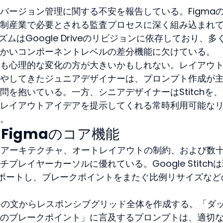
バージョン管理に関する不安を報告している。Figma
制産業で必要とされる監査プロセスに深く組み込まれ
ズムはGoogle Driveのリビジョンに依存しており、多
かいコンポーネントレベルの差分機能に欠けている。
も心理的な変化の方が大きいかもしれない。レイアウ
やしてきたジュニアデザイナーは、プロンプト作成が
を抱いている。一方、シニアデザイナーはStitchを
レイアウトアイデアを提示してくれる常時利用可能な
。
とFigmaのコア機能
ントアーキテクチャ、オートレイアウトの制約、および数
レイヤーカーソルに優れている。Google Stitch
ポートし、ブレークポイントをまたぐ比例リサイズなど
は1つの文からレスポンシブグリッド全体を作成する。「ダ
のブレークポイント」に言及するプロンプトは、適切