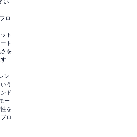
てい
鎖フロ
、
セット
アート
雑さを
揮す
レン
という
エンド
モー
貫性を
、プロ