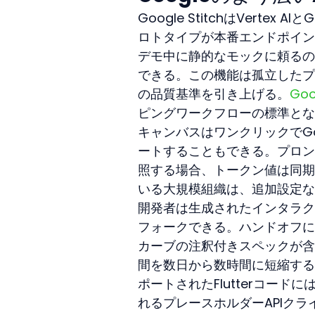
Google StitchはVerte
ロトタイプが本番エンドポイン
デモ中に静的なモックに頼るの
できる。この機能は孤立したプ
の品質基準を引き上げる。
Goo
ピングワークフローの標準とな
キャンバスはワンクリックでGoo
ートすることもできる。プロンプ
照する場合、トークン値は同期され
いる大規模組織は、追加設定な
開発者は生成されたインタラクション
フォークできる。ハンドオフに
カーブの注釈付きスペックが含
間を数日から数時間に短縮する
ポートされたFlutterコー
れるプレースホルダーAPIク