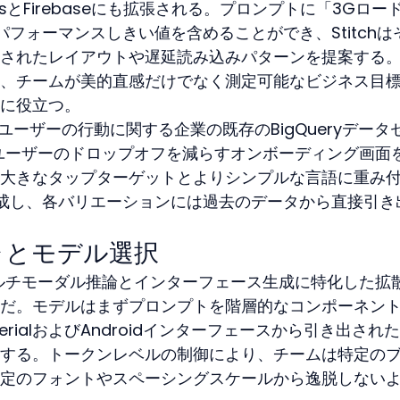
ticsとFirebaseにも拡張される。プロンプトに「3Gロー
フォーマンスしきい値を含めることができ、Stitchは
されたレイアウトや遅延読み込みパターンを提案する
、チームが美的直感だけでなく測定可能なビジネス目
に役立つ。
がユーザーの行動に関する企業の既存のBigQueryデータ
ユーザーのドロップオフを減らすオンボーディング画面
大きなタップターゲットとよりシンプルな言語に重み
成し、各バリエーションには過去のデータから直接引き
ャとモデル選択
niのマルチモーダル推論とインターフェース生成に特化した拡
だ。モデルはまずプロンプトを階層的なコンポーネン
rialおよびAndroidインターフェースから引き出され
する。トークンレベルの制御により、チームは特定の
定のフォントやスペーシングスケールから逸脱しない