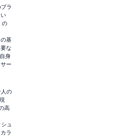
のブラ
てい
くの
トの基
主要な
、自身
リサー
十人の
は現
の高
ッシュ
なカラ