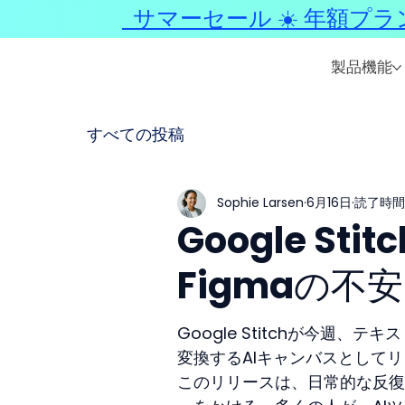
サマーセール ☀️ 年額プラ
製品機能
すべての投稿
Sophie Larsen
6月16日
読了時間:
Google S
Figmaの不
Google Stitchが今週
変換するAIキャンバスとして
このリリースは、日常的な反復