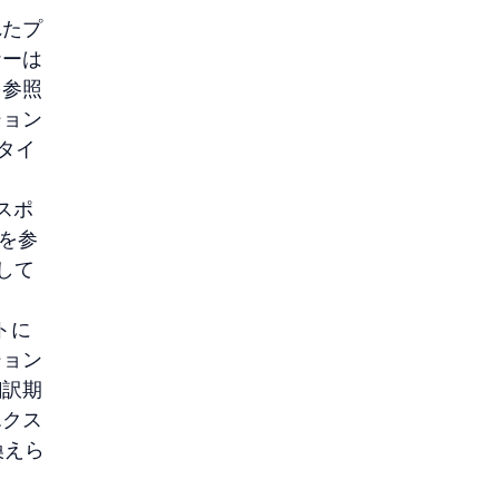
れたプ
ナーは
を参照
ション
タイ
スポ
ーを参
して
トに
ション
翻訳期
エクス
換えら