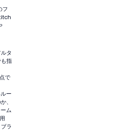
のフ
tch
や
アルタ
でも指
時点で
いルー
のか、
チーム
使用
イブラ