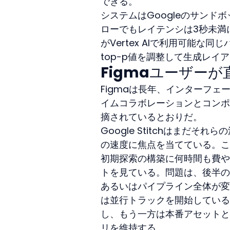
できる。
システムはGoogleのサン
ローでもレイテンシは3秒未満に
がVertex AIで利用可能
top-p値を調整して生成レ
Figmaユーザー
Figmaは長年、インターフ
イムコラボレーションとコンポ
摘されているとおりだ。
Google Stitchはまだ
の速度に焦点を当てている。こ
初期探索の構築に何時間も費や
トを見ている。問題は、後半の
あるいはパイプライン全体が変
は並行トラックを開始している。
し、もう一方は本番アセットと
リを維持する。