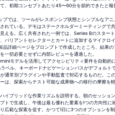
て、初期コンセプトあたり45〜60分を節約できたと報
ップでは、ツールがレスポンシブ状態とシンプルなアニ
されている。デモはステークホルダーミーティングで
える。広く共有された一例では、Series Bのスター
、バリアントセレクターとカートに追加するマイクロ
製品詳細ページをプロンプトで作成したところ、結果の
を一切必要とせずに内部レビューを通過した。
Geminiモデルを活用してアクセシビリティ要件を自動的
IAラベル、キーボードナビゲーションパスがデフォルト
ザーが通常別プラグインや手動監査で対応するものだ。こ
ーは、探索からテスト可能な成果物への移行の摩擦を
ハイブリッドな作業リズムを説明する。朝のセッショ
プトで生成し、午後は最も優れた要素を1つの方向性に
り広範な探索を促す。かつて1日に3つのオプションを