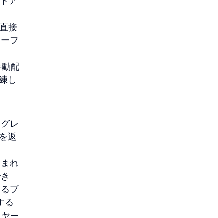
ットア
に直接
ターフ
手動配
洗練し
ログレ
モを返
含まれ
でき
するプ
する
イヤー