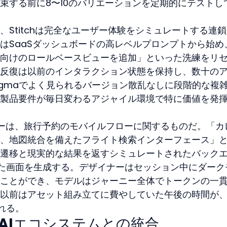
束する前に8〜10のバリエーションを定期的にテストし
Stitchは完全なユーザー体験をシミュレートする連
はSaaSダッシュボードの高レベルプロンプトから始め
向けのロールベースビューを追加」といった洗練をリ
反復は以前のインタラクション状態を保持し、数十の
igmaでよく見られるバージョン散乱なしに段階的な複
製品要件が毎日変わるアジャイル環境で特に価値を発
ーは、旅行予約のモバイルフローに関するものだ。「カ
、地図統合を備えたフライト検索インターフェース」
遷移と現実的な結果を返すシミュレートされたバック
た画面を生成する。デザイナーはセッション中にダーク
ことができ、モデルはジャーニー全体でトークンの一
以前はアセット組み立てに費やしていた午後の時間が
れる。
いAIエコシステムとの統合