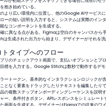
ツールが初期ステップをスキップできる場合に現在のセ
を抱き始めている。
e Labsのより広い環境内に位置し、他のGoogle AIサービス
ローの短い説明を入力すると、システムは実際のイン
能なコンポーネントを生成する。
明確に異なる点がある。Figmaは空白のキャンバスから
titchは生成された出力から始まり、デザイナーがそれを
ロトタイプへのフロー
プリのチェックアウト画面で、支払いオプションとプ
を入力する。Google Stitchは数秒で動作するデ
ラートークン、基本的なインタラクションロジックが
ことなく要素をドラッグしたりテキストを編集したり
品の複数ステップオンボーディングシーケンスを説明
ャー、条件付きボタン、APIレスポンスをシミュレート
た画面を生成する。デザイナーはFigmaでの従来のワ