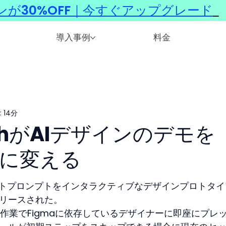
ンが30%OFF｜今すぐアップグレード
​
導入事例
料金
 14分
titchがAIデザインのデモを
安に変える
、テキストプロンプトをインタラクティブなデザインプロトタ
リリースされた。
作業でFigmaに依存しているデザイナーに即座にプレ