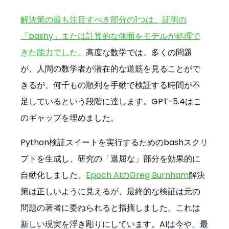
解決策の最も注目すべき部分の1つは、証明の
「bashy」または計算的な側面をモデルが処理で
きた能力でした。
高度な数学では、多くの問題
が、人間の数学者が潜在的な道筋を見ることがで
きるが、何千もの順列を手動で検証する時間が不
足しているという段階に達します。GPT-5.4はこ
のギャップを埋めました。
Python検証スイートを実行するためのbashスクリ
プトを生成し、研究の「退屈な」部分を効果的に
自動化しました。
Epoch AIのGreg Burnham
解決
策は正しいように見えるが、最終的な検証は元の
問題の著者に委ねられると指摘しました。これは
新しい現実を浮き彫りにしています。AIは今や、最