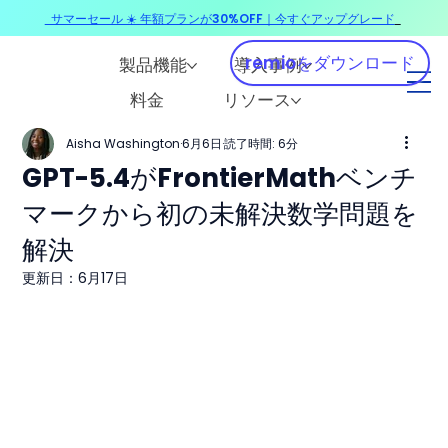
サマーセール ☀️ 年額プランが30%OFF｜今すぐアップグレード
​
remioをダウンロード
製品機能
導入事例
料金
リソース
Aisha Washington
6月6日
読了時間: 6分
GPT-5.4がFrontierMathベンチ
マークから初の未解決数学問題を
解決
更新日：
6月17日