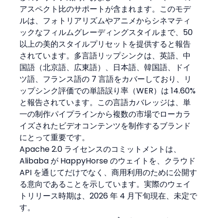
アスペクト比のサポートが含まれます。このモデ
ルは、フォトリアリズムやアニメからシネマティ
ックなフィルムグレーディングスタイルまで、50 
以上の美的スタイルプリセットを提供すると報告
されています。多言語リップシンクは、英語、中
国語（北京語、広東語）、日本語、韓国語、ドイ
ツ語、フランス語の 7 言語をカバーしており、リ
ップシンク評価での単語誤り率（WER）は 14.60% 
と報告されています。この言語カバレッジは、単
一の制作パイプラインから複数の市場でローカラ
イズされたビデオコンテンツを制作するブランド
にとって重要です。
Apache 2.0 ライセンスのコミットメントは、
Alibaba が HappyHorse のウェイトを、クラウド 
API を通じてだけでなく、商用利用のために公開す
る意向であることを示しています。実際のウェイ
トリリース時期は、2026 年 4 月下旬現在、未定で
す。