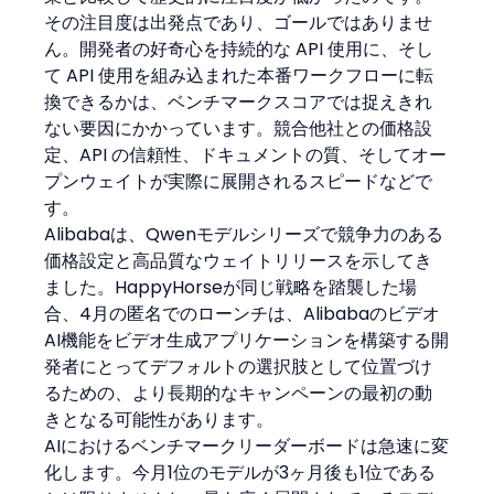
その注目度は出発点であり、ゴールではありませ
ん。開発者の好奇心を持続的な API 使用に、そし
て API 使用を組み込まれた本番ワークフローに転
換できるかは、ベンチマークスコアでは捉えきれ
ない要因にかかっています。競合他社との価格設
定、API の信頼性、ドキュメントの質、そしてオー
プンウェイトが実際に展開されるスピードなどで
す。
Alibabaは、Qwenモデルシリーズで競争力のある
価格設定と高品質なウェイトリリースを示してき
ました。HappyHorseが同じ戦略を踏襲した場
合、4月の匿名でのローンチは、Alibabaのビデオ
AI機能をビデオ生成アプリケーションを構築する開
発者にとってデフォルトの選択肢として位置づけ
るための、より長期的なキャンペーンの最初の動
きとなる可能性があります。
AIにおけるベンチマークリーダーボードは急速に変
化します。今月1位のモデルが3ヶ月後も1位である