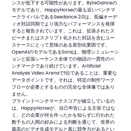
ンスが低下する可能性があります。ByteDanceの
モデルであり、HappyHorseの最も近いベンチマ
ークライバルであるSeedance 2.0は、長編オーデ
ィオ対話同期でより強力なパフォーマンスを発揮
すると報告されています。これは、拡張されたス
ピーチまたはスクリプト化された対話を含むユー
スケースにとって意味のある差別化要因です。
OpenAIのモデルであるSoraは、物理シミュレーシ
ョンと拡張シーケンス全体での物語の一貫性のベ
ンチマークであり続けています。Artificial 
Analysis Video Arenaで1位であることは、重要な
データポイントです。それは、特定の制作ワーク
フローが必要とするものの完全な全体像ではあり
ません。
ブラインドベンチマークスコアが確立しているの
は、HappyHorseが、自己申告による主張ではな
く、どの企業が何を作ったかを知らずに行われた
数千もの人間の好みによる判断を通じて、世界の
最高のビデオ生成モデルと真に競争力があるとい