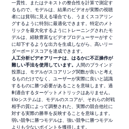
一貫性、またはテキストの整合性を計算で測定す
るもので、モデルは、結果のビデオが実際の視聴
者には貧弱に見える場合でも、うまくスコアリン
グするように特別に最適化できます。特定のメト
リックを最大化するようにトレーニングされたモ
デルは、経験豊富なビデオプロデューサーがすぐ
に却下するような出力を生成しながら、高いリー
ダーボードスコアを達成できます。
人工分析ビデオアリーナは、はるかに不正操作が
難しい手法を使用しています。
人間のブラインド
投票は、モデルがスコアリング関数が良いと考え
るものだけでなく、ユーザーが実際に良いと認識
するものに勝つ必要があることを意味します。過
剰適合するターゲットメトリックはありません。
Eloシステムは、モデルのスコアが、それらの対戦
相手の質によって調整された、実際の競合他社に
対する実際の勝率を反映することを意味します。
弱い競争に勝つモデルは、強い競争に勝つモデル
よりも少ないポイントを獲得します。