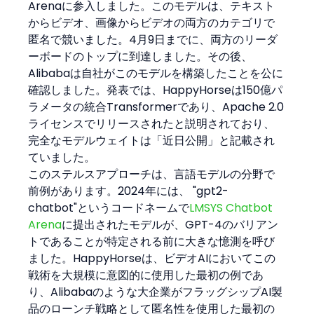
Arenaに参入しました。このモデルは、テキスト
からビデオ、画像からビデオの両方のカテゴリで
匿名で競いました。4月9日までに、両方のリーダ
ーボードのトップに到達しました。その後、
Alibabaは自社がこのモデルを構築したことを公に
確認しました。発表では、HappyHorseは150億パ
ラメータの統合Transformerであり、Apache 2.0
ライセンスでリリースされたと説明されており、
完全なモデルウェイトは「近日公開」と記載され
ていました。
このステルスアプローチは、言語モデルの分野で
前例があります。2024年には、 "gpt2-
chatbot"というコードネームで
LMSYS Chatbot 
Arena
に提出されたモデルが、GPT-4のバリアン
トであることが特定される前に大きな憶測を呼び
ました。HappyHorseは、ビデオAIにおいてこの
戦術を大規模に意図的に使用した最初の例であ
り、Alibabaのような大企業がフラッグシップAI製
品のローンチ戦略として匿名性を使用した最初の