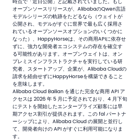
時点で「近日公開」と記載されていました。もし
オープンソースリリースが、AlibabaのQwen言語
モデルシリーズの軌跡をたどるなら（ウェイトが
公開され、モデルがすぐに世界で最も広く採用さ
れているオープンソースオプションのいくつかに
なった）、HappyHorseは、その商用APIに依存せ
ずに、強力な開発者エコシステムの存在を確立す
る可能性があります。オープンウェイトは、オン
プレミスインフラストラクチャを実行している研
究者、スタートアップ、企業が、Alibaba Cloudの
請求を経由せずにHappyHorseを構築できること
を意味します。
Alibaba Cloud Bailian を通じた完全な商用 API ア
クセスは 2026 年 5 月に予定されており、4 月下旬
にテストを開始したエンタープライズ顧客には早
期アクセス割引が提供されます。この fal パートナ
ーシップにより、Alibaba Cloud の展開と並行し
て、開発者向けの API がすぐに利用可能になりま
す。