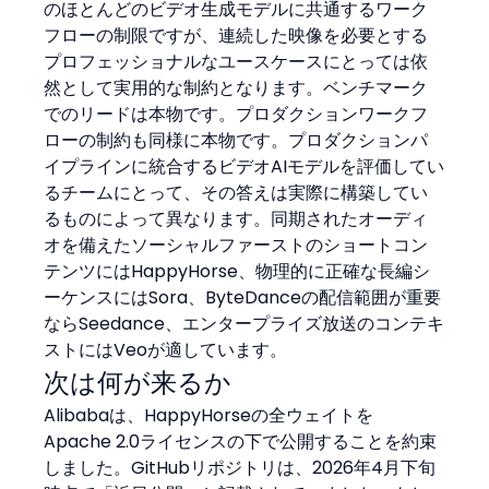
のほとんどのビデオ生成モデルに共通するワーク
フローの制限ですが、連続した映像を必要とする
プロフェッショナルなユースケースにとっては依
然として実用的な制約となります。ベンチマーク
でのリードは本物です。プロダクションワークフ
ローの制約も同様に本物です。プロダクションパ
イプラインに統合するビデオAIモデルを評価してい
るチームにとって、その答えは実際に構築してい
るものによって異なります。同期されたオーディ
オを備えたソーシャルファーストのショートコン
テンツにはHappyHorse、物理的に正確な長編シ
ーケンスにはSora、ByteDanceの配信範囲が重要
ならSeedance、エンタープライズ放送のコンテキ
ストにはVeoが適しています。
次は何が来るか
Alibabaは、HappyHorseの全ウェイトを
Apache 2.0ライセンスの下で公開することを約束
しました。GitHubリポジトリは、2026年4月下旬