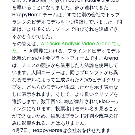
Unit の R&D 部門である Taotian Future Life Lab 
を率いることになりました。彼が連れてきた 
HappyHorse チームは、すでに別の会社でトップ
ランクのビデオモデルを 1 つ構築していました。問
題は、より多くのリソースで再びそれを達成でき
るかどうかでした。
その答えは、
Artificial Analysis Video Arena でし
た。
  -  AI業界における、ブラインドビデオモデル
比較のための主要プラットフォームです。Arena
は、チェスの競技から借用した方法論を使用して
います。人間ユーザーは、同じプロンプトから異
なるモデルによって生成された2つのビデオクリッ
プを、どちらのモデルが生成したかを示す表示な
しに表示されます。そして、より良いクリップを
選択します。数千回の比較が集計されてEloレーテ
ィングになります。投票者はモデル名を見ること
ができないため、結果はブランド評判や既存の好
みに影響されることはありません。
4月7日、HappyHorseは会社名を伏せたまま