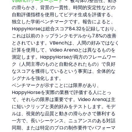
VBenchリーダーボード
  -  被写体の整合性、動き
の滑らかさ、背景の一貫性、時間的安定性などの
自動評価指標を使用してビデオ生成を評価する、
独立した学術ベンチマークです。報告によると、
HappyHorseは総合スコア84.32を記録しており、
これは以前のトップランクモデルから7.8%の改善
とされています。VBenchは、人間の好みではなく
計算を使用して、Video Arenaとは異なるものを
測定します。HappyHorseが両方のフレームワー
ク（人間主導のものと自動化されたもの）で良好
なスコアを獲得しているという事実は、全体的な
シグナルを強化します。
ベンチマークが示すことには限界があり、
HappyHorseを実際の業務で評価する人にとっ
て、それらの限界は重要です。Video Arenaは主
に短いクリップと美的好みをテストします。モデ
ルは、視覚的な品質と動きの滑らかさで勝利する
一方で、長いシーケンス、ニュアンスのある対話
同期、または特定のプロの制作要件でパフォーマ