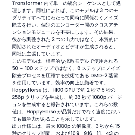
Transformer 内で単一の統合シーケンスとして処
理します。同社によれば、このモデルは 3 つのモ
ダリティすべてにわたって同時に関係なくノイズ
除去を行い、個別のエンコーダー間のクロスアテ
ンションモジュールを不要にします。その結果、
後から調整された 2 つの出力ではなく、本質的に
同期されたオーディオとビデオが生成されると、
同社は主張しています。
このモデルは、標準的な拡散モデルで使用される 
50 ～ 100 ステップではなく、8 ステップにノイズ
除去プロセスを圧縮する技術である DMD-2 蒸留
を使用しています。効率の向上は顕著です。
HappyHorse は、H100 GPU で約 2 秒で 5 秒の 
256p クリップを生成し、約 38 秒で 1080p バージ
ョンを生成すると報告されています。これらの数
値は、HappyHorse が品質だけでなく速度におい
ても競争力があることを示しています。
出力仕様には、最大 1080p の解像度、3 秒から 15 
秒のクリップ期間、および 16:9、9:16、1:1、4:3 の