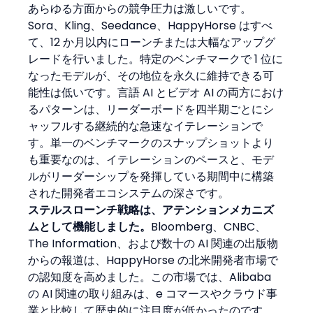
あらゆる方面からの競争圧力は激しいです。
Sora、Kling、Seedance、HappyHorse はすべ
て、12 か月以内にローンチまたは大幅なアップグ
レードを行いました。特定のベンチマークで 1 位に
なったモデルが、その地位を永久に維持できる可
能性は低いです。言語 AI とビデオ AI の両方におけ
るパターンは、リーダーボードを四半期ごとにシ
ャッフルする継続的な急速なイテレーションで
す。単一のベンチマークのスナップショットより
も重要なのは、イテレーションのペースと、モデ
ルがリーダーシップを発揮している期間中に構築
された開発者エコシステムの深さです。
ステルスローンチ戦略は、アテンションメカニズ
ムとして機能しました。
Bloomberg、CNBC、
The Information、および数十の AI 関連の出版物
からの報道は、HappyHorse の北米開発者市場で
の認知度を高めました。この市場では、Alibaba 
の AI 関連の取り組みは、e コマースやクラウド事
業と比較して歴史的に注目度が低かったのです。