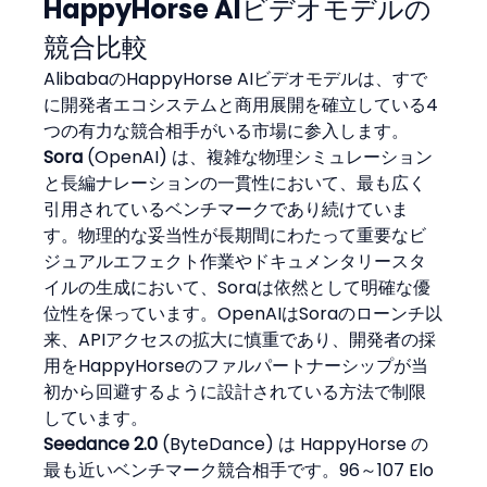
HappyHorse AIビデオモデルの
競合比較
AlibabaのHappyHorse AIビデオモデルは、すで
に開発者エコシステムと商用展開を確立している4
つの有力な競合相手がいる市場に参入します。
Sora
 (OpenAI) は、複雑な物理シミュレーション
と長編ナレーションの一貫性において、最も広く
引用されているベンチマークであり続けていま
す。物理的な妥当性が長期間にわたって重要なビ
ジュアルエフェクト作業やドキュメンタリースタ
イルの生成において、Soraは依然として明確な優
位性を保っています。OpenAIはSoraのローンチ以
来、APIアクセスの拡大に慎重であり、開発者の採
用をHappyHorseのファルパートナーシップが当
初から回避するように設計されている方法で制限
しています。
Seedance 2.0
 (ByteDance) は HappyHorse の
最も近いベンチマーク競合相手です。96～107 Elo 