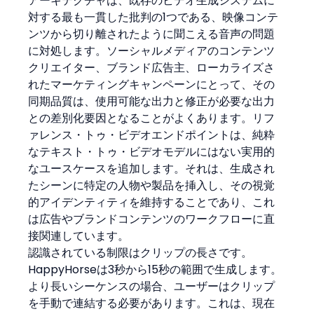
アーキテクチャは、既存のビデオ生成システムに
対する最も一貫した批判の1つである、映像コンテ
ンツから切り離されたように聞こえる音声の問題
に対処します。ソーシャルメディアのコンテンツ
クリエイター、ブランド広告主、ローカライズさ
れたマーケティングキャンペーンにとって、その
同期品質は、使用可能な出力と修正が必要な出力
との差別化要因となることがよくあります。リフ
ァレンス・トゥ・ビデオエンドポイントは、純粋
なテキスト・トゥ・ビデオモデルにはない実用的
なユースケースを追加します。それは、生成され
たシーンに特定の人物や製品を挿入し、その視覚
的アイデンティティを維持することであり、これ
は広告やブランドコンテンツのワークフローに直
接関連しています。
認識されている制限はクリップの長さです。
HappyHorseは3秒から15秒の範囲で生成します。
より長いシーケンスの場合、ユーザーはクリップ
を手動で連結する必要があります。これは、現在