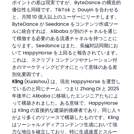
ポイントの差は現実ですが、ByteDance の構造的
優位性も同様です。TikTok と Douyin を合わせる
と、月間 10 億人以上のユーザーにリーチします。
ByteDance が Seedance をコンテンツ作成ツー
ルに統合すれば、Alibaba が別のチャネルを通じ
て模倣する必要のある流通チャネルを持つことに
なります。Seedance はまた、長編対話同期にお
いて HappyHorse を上回ると報告されています。
これは、スクリプトコンテンツやナレーション付
きのマーケティングビデオにとって意味のある差
別化要因です。
Kling
 (Kuaishou) は、現在 HappyHorse を運営し
ているのと同じチーム、つまり Zhang Di と 2025 
年後半に Alibaba に移籍したエンジニアたちによ
って構築されました。ある意味で、HappyHorse 
は Kling の直接的な建築的後継者であり、同じ人々
がより多くのリソースで構築したものです。Kling 
はソーシャルメディアコンテンツ生成において強
力な地位を確立しており、特に生成速度とスルー