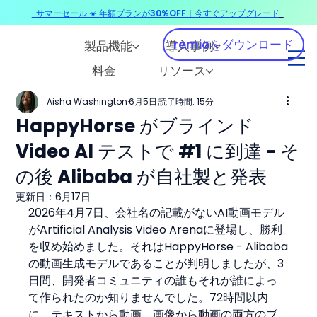
サマーセール ☀️ 年額プランが30%OFF｜今すぐアップグレード
​
remioをダウンロード
製品機能
導入事例
料金
リソース
Aisha Washington
6月5日
読了時間: 15分
HappyHorse がブラインド
Video AI テストで #1 に到達 - そ
の後 Alibaba が自社製と発表
更新日：
6月17日
2026年4月7日、会社名の記載がないAI動画モデル
がArtificial Analysis Video Arenaに登場し、勝利
を収め始めました。それはHappyHorse - Alibaba
の動画生成モデルであることが判明しましたが、3
日間、開発者コミュニティの誰もそれが誰によっ
て作られたのか知りませんでした。72時間以内
に、テキストから動画、画像から動画の両方のブ