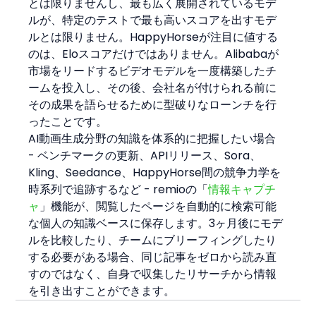
とは限りませんし、最も広く展開されているモデ
ルが、特定のテストで最も高いスコアを出すモデ
ルとは限りません。HappyHorseが注目に値する
のは、Eloスコアだけではありません。Alibabaが
市場をリードするビデオモデルを一度構築したチ
ームを投入し、その後、会社名が付けられる前に
その成果を語らせるために型破りなローンチを行
ったことです。
AI動画生成分野の知識を体系的に把握したい場合 
- ベンチマークの更新、APIリリース、Sora、
Kling、Seedance、HappyHorse間の競争力学を
時系列で追跡するなど - remioの「
情報キャプチ
ャ
」機能が、閲覧したページを自動的に検索可能
な個人の知識ベースに保存します。3ヶ月後にモデ
ルを比較したり、チームにブリーフィングしたり
する必要がある場合、同じ記事をゼロから読み直
すのではなく、自身で収集したリサーチから情報
を引き出すことができます。