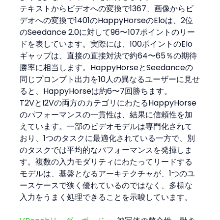
テキストからビデオへの変換で1367、画像からビ
デオへの変換で1401のHappyHorseのEloは、2位
のSeedance 2.0に対して96〜107ポイントのリー
ドを表しています。実際には、100ポイントのElo
ギャップは、直接の直接対決で約64〜65％の期待
勝率に相当します。HappyHorseとSeedanceの
同じプロンプト出力を10人の異なるユーザーに見せ
ると、HappyHorseは約6〜7回勝ちます。
T2VとI2Vの両方のカテゴリにわたるHappyHorse
のパフォーマンスの一貫性は、結果に信頼性を加
えています。一部のビデオモデルは専門化されて
おり、1つのタスクに最適化されている一方で、別
のタスクでは平均的なパフォーマンスを発揮しま
す。複数の入力モダリティにわたってリードする
モデルは、基盤となるアーキテクチャが、1つのユ
ースケースで狭く優れているのではなく、多様な
入力をうまく処理できることを示唆しています。