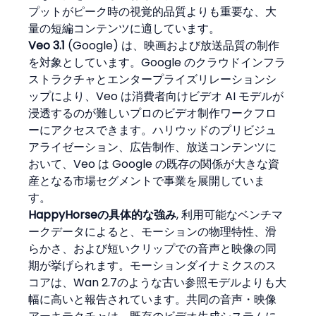
プットがピーク時の視覚的品質よりも重要な、大
量の短編コンテンツに適しています。
Veo 3.1
 (Google) は、映画および放送品質の制作
を対象としています。Google のクラウドインフラ
ストラクチャとエンタープライズリレーションシ
ップにより、Veo は消費者向けビデオ AI モデルが
浸透するのが難しいプロのビデオ制作ワークフロ
ーにアクセスできます。ハリウッドのプリビジュ
アライゼーション、広告制作、放送コンテンツに
おいて、Veo は Google の既存の関係が大きな資
産となる市場セグメントで事業を展開していま
す。
HappyHorseの具体的な強み
, 利用可能なベンチマ
ークデータによると、モーションの物理特性、滑
らかさ、および短いクリップでの音声と映像の同
期が挙げられます。モーションダイナミクスのス
コアは、Wan 2.7のような古い参照モデルよりも大
幅に高いと報告されています。共同の音声・映像