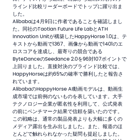
ラインド比較リーダーボードでトップに躍り出ま
した。
Alibabaは4月9日に作者であることを確認しまし
た。同社のTaotian Future Life LabとATH 
Innovation Unitが構築したHappyHorse 1.0は、テ
キストから動画で1367、画像から動画で1401のエ
ロスコアを達成し、最寄りの競合である
ByteDanceのSeedance 2.0を96対107ポイントで
上回りました。直接対決のブラインド比較では、
HappyHorseは約65%の確率で勝利したと報告さ
れています。
AlibabaのHappyHorse AI動画モデルは、動画生
成市場では前例のないものを表しています。大手
テクノロジー企業が匿名性を利用して、公式発表
の前にベンチマーク結果で信頼を築いたのです。
この戦略は、通常の製品発表よりも大幅に多くの
メディア露出を生み出しました。また、報道のほ
とんどで触れられなかった疑問も提起しました。