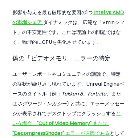
影響を与える最も破壊的な要因の1つ
Intel vs AMD
の市場シェア
ダイナミックは、広範な「Vminシフ
ト」の不安定性です。これは理論上の問題ではな
く、物理的にCPUを劣化させています。
偽の「ビデオメモリ」エラーの特定
ユーザーレポートやコミュニティの議論で、特定
の症状が繰り返し現れています。Unreal Engineベ
ースのタイトル（例：
Tekken 8
、
Fortnite
、また
は
ホグワーツ・レガシー
) と共に、エラーメッセー
ジが表示されてデスクトップにクラッシュする
と
いう場合、
"Out of Video Memory"
 または 
"DecompressShader"
 エラーが原因である
として