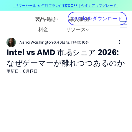
サマーセール ☀️ 年額プランが30%OFF｜今すぐアップグレード
​
remioをダウンロード
製品機能
導入事例
料金
リソース
Aisha Washington
6月6日
読了時間: 10分
Intel vs AMD 市場シェア 2026:
なぜゲーマーが離れつつあるのか
更新日：
6月17日