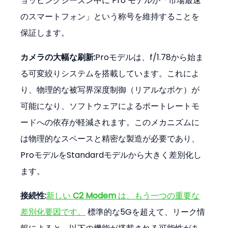
ョッピングシーズン中に Pro モデルが「市場最速
のスマートフォン」という称号を維持することを
保証します。
カメラの大幅な刷新:
Proモデルは、f/1.78から始ま
る可変絞りシステムを搭載しています。これによ
り、物理的な被写界深度制御（リアルなボケ）が
可能になり、ソフトウェアによるポートレートモ
ードへの依存が軽減されます。このメカニズムに
は物理的なスペースと精密な製造が必要であり、
ProモデルをStandardモデルから大きく差別化し
ます。
接続性:
新しい 
C2 Modem
 は、もう一つの重要な
差別化要因です。
 標準的な5Gを超えて、リーク情