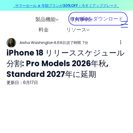
サマーセール ☀️ 年額プランが30%OFF｜今すぐアップグレード
​
remioをダウンロード
製品機能
導入事例
料金
リソース
Aisha Washington
6月6日
読了時間: 7分
iPhone 18 リリーススケジュール
分割: Pro Models 2026年秋,
Standard 2027年に延期
更新日：
6月17日