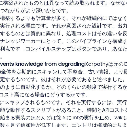
に構築されたものとは異なって読み取られます。なぜな
つながりがより深いからです。
構築するよりも計算量が多く、それが継続的にではな
実行される理由です。それが意図された設計です。出
するものとは質的に異なり、処理コストはその違いを
ナレッジワーカーにとって、このパイプラインを構成
利点です：コンパイルステップはボタンであり、あな
。
prevents knowledge from degrading.
Karpathyは元のG
wiki全体を定期的にスキャンして不整合、古い情報、より
定するものです。彼はそれが必要であると述べました
のように自動化するか、どのくらいの頻度で実行する
行がコスト高になる場合にどうするかです。
で最初にスキップされるものです。それを実行するには、実
能な動作するスクリプトがあること、時間とAPIコスト
まる実装のほとんどは徐々にlintの実行を止め、wiki
数ヶ月で信頼性が低下します。エントリは権威的に見