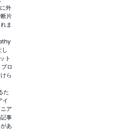
ルに外
で断片
されま
thy
なし
セット
、プロ
付けら
るた
アイ
ジニア
の記事
ラがあ