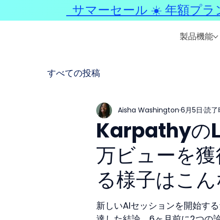
サマーセール ☀️ 年額プラ
製品機能
すべての投稿
Aisha Washington
6月5日
読了時
Karpathyの
万ビューを獲
る様子はこん
新しいAIセッションを開始す
達した結論、6ヶ月前に2つの