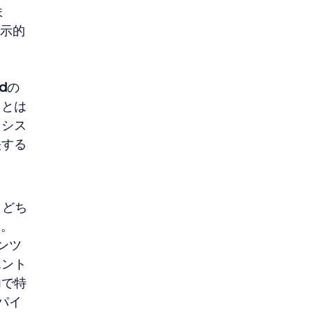
ま
示的
d
の
スとは
らシス
映する
。どち
す。
ンツ
エント
内で特
パイ