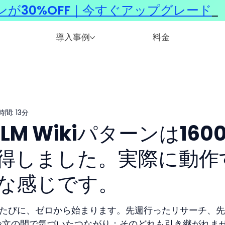
ンが30%OFF｜今すぐアップグレード
​
導入事例
料金
間: 13分
LLM Wikiパターンは160
得しました。実際に動作
な感じです。
るたびに、ゼロから始まります。先週行ったリサーチ、
論文の間で気づいたつながり：そのどれも引き継がれま