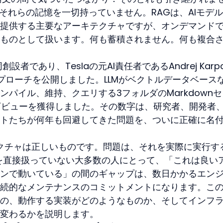
それらの記憶を一切持っていません。RAGは、AIモデ
提供する主要なアーキテクチャですが、オンデマンド
ものとして扱います。何も蓄積されません。何も複合
創設者であり、Teslaの元AI責任者であるAndrej Karpa
プローチを公開しました。LLMがベクトルデータベース
パイル、維持、クエリする3フォルダのMarkdown
0万ビューを獲得しました。その数字は、研究者、開発者
トたちが何年も回避してきた問題を、ついに正確に名
キテクチャは正しいものです。問題は、それを実際に実行す
PIを直接扱っていない大多数の人にとって、「これは良い
ンで動いている」の間のギャップは、数日かかるエン
続的なメンテナンスのコミットメントになります。こ
の、動作する実装がどのようなものか、そしてインフ
変わるかを説明します。