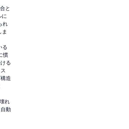
場合と
ルに
られ
しま
いる
に慣
続ける
リス
ダ構造
は
壊れ
は自動