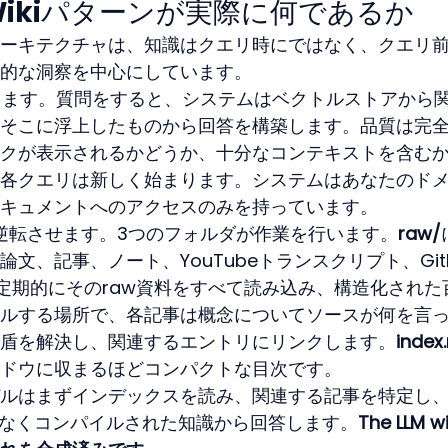
M Wikiパターンが実際に何であるか
 wikiアーキテクチャは、知識はクエリ時にではなく、クエリ
的な洞察を中心にしています。
します。質問をすると、システムはベクトルストアから
そこに浮上したものから回答を構築します。品質は完
クが表示されるかどうか、十分なコンテキストを含む
各クエリは新しく始まります。システムはあなたのド
キュメントへのアクセスのみを持っています。
れを逆転させます。3つのフォルダが作業を行います。
raw/
、記事、ノート、YouTubeトランスクリプト、GitH
が定期的にそのraw資料をすべて読み込み、構造化された
ルする場所で、各記事は概念についてソースが何を言
盾を解決し、関連するエントリにリンクします。
index
ドウに収まるほどコンパクトな目次です。
ルはまずインデックスを読み、関連する記事を特定し
はなくコンパイルされた知識から回答します。
The LLM w