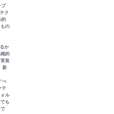
ャプ
キテク
体的
るもの
るか
組織的
る実装
、新
すべ
ーテ
フォル
者でも
いで