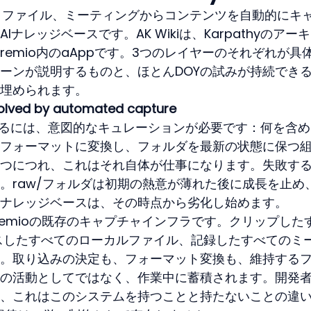
ング、ファイル、ミーティングからコンテンツを自動的にキ
ナレッジベースです。AK Wikiは、Karpathyのアー
emio内のaAppです。3つのレイヤーのそれぞれが具
ーンが説明するものと、ほとんDOYの試みが持続でき
埋められます。
 solved by automated capture
るには、意図的なキュレーションが必要です：何を含め
フォーマットに変換し、フォルダを最新の状態に保つ
つにつれ、これはそれ自体が仕事になります。失敗す
。raw/フォルダは初期の熱意が薄れた後に成長を止め
ナレッジベースは、その時点から劣化し始めます。
は、remioの既存のキャプチャインフラです。クリップした
スしたすべてのローカルファイル、記録したすべてのミ
。取り込みの決定も、フォーマット変換も、維持する
の活動としてではなく、作業中に蓄積されます。開発
、これはこのシステムを持つことと持たないことの違