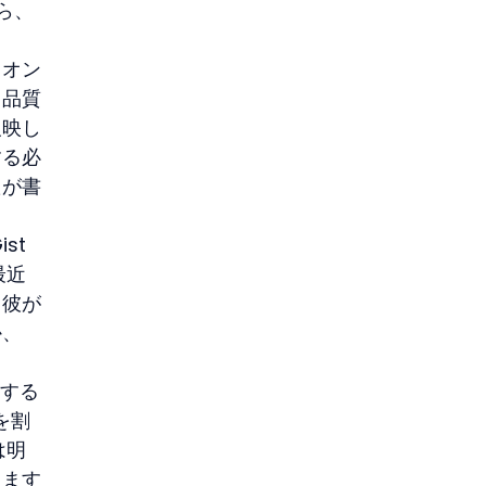
ら、
くオン
力品質
反映し
する必
たが書
ist
最近
。彼が
か、
行する
を割
は明
えます