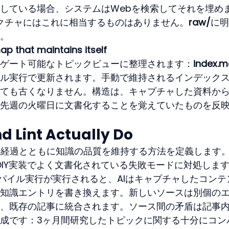
している場合、システムはWebを検索してそれを埋め
キテクチャにはこれに相当するものはありません。
raw/
に明
。
ap that maintains itself
ゲート可能なトピックビューに整理されます：
index.m
ル実行で更新されます。手動で維持されるインデック
ても古くなりません。構造は、キャプチャした資料か
先週の火曜日に文書化することを覚えていたものを反
 Lint Actually Do
時間の経過とともに知識の品質を維持する方法を定義します
ンのDIY実装でよく文書化されている失敗モードに対処しま
パイル実行が実行されると、AIはキャプチャしたコンテ
知識エントリを書き換えます。新しいソースは別個の
、既存の記事に統合されます。ソース間の矛盾は記事
成です：3ヶ月間研究したトピックに関する十分にコン