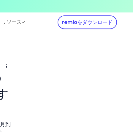
リソース
remioをダウンロード
0
す
先月到
せ