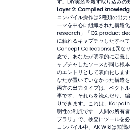
す。DIY実装を殺す取り込み
Layer 2: Compiled knowledg
コンパイル操作は2種類の出力を生成
ーマを中心に組織された構造化された
research」「Q2 produ
に触れるキャプチャしたすべて
Concept Collectio
念で、あなたが明示的に定義し
ャプチャしたソースが同じ根本的
のエントリとして表面化します
なたが置いていなかった構造を
両方の出力タイプは、ベクトル
事です。それらを読んだり、編
りできます。これは、Karpa
明性の利点です：人間の所有者に
ブラリ」で、検査にツールを必
コンパイル中、AK Wikiは