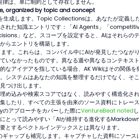
の規律は、単に制約として存在しません。
e, organized by topic and concept
します。Topic Collectionsは、あなたが定義し
知識エントリです：「AI Agents」「competitiv
ct decisions」など。スコープを設定すると、AIはそれらの
からエントリを構築します。
nsは異なります。これらは、コンパイル中にAIが発見したつなが
ていなかったものです。異なる週や異なるコンテキス
なアイデアを指している場合、AK Wikiはその関係を
。システムはあなたの知識を整理するだけでなく、そ
見つけ出します。
埋め込みや検索スコアではなく、読みやすく構造化さ
集したり、すべての主張を由来のソース資料にトレー
thyのアプローチをカバーした際に
VentureBeat noted
し
とって読みやすい「AIが維持する進化するMarkdow
要とするベクトルインデックスとは異なります。
知識のギャップも補完します。キャプチャした資料にソース