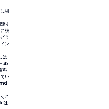
前に組
関連す
全に検
かどう
メイン
には
ub 
百科
ってい
.md
、それ
ikiは