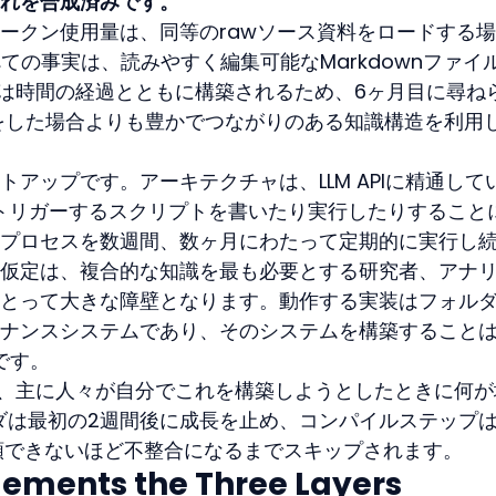
れを合成済みです。
ークン使用量は、同等のrawソース資料をロードする
ての事実は、読みやすく編集可能なMarkdownファイ
kiは時間の経過とともに構築されるため、6ヶ月目に尋ね
をした場合よりも豊かでつながりのある知識構造を利用
ットアップです。アーキテクチャは、LLM APIに精通して
作をトリガーするスクリプトを書いたり実行したりすること
プロセスを数週間、数ヶ月にわたって定期的に実行し
仮定は、複合的な知識を最も必要とする研究者、アナ
とって大きな障壁となります。動作する実装はフォル
ナンスシステムであり、そのシステムを構築すること
分です。
、主に人々が自分でこれを構築しようとしたときに何が
ルダは最初の2週間後に成長を止め、コンパイルステップ
iが信頼できないほど不整合になるまでスキップされます。
lements the Three Layers