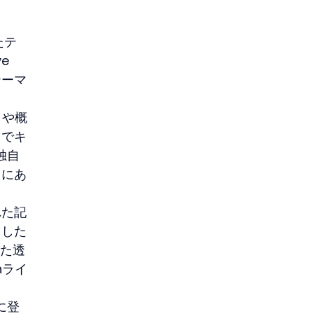
たテ
e 
テーマ
りや概
トでキ
独自
こにあ
れた記
スした
た透
nライ
に登