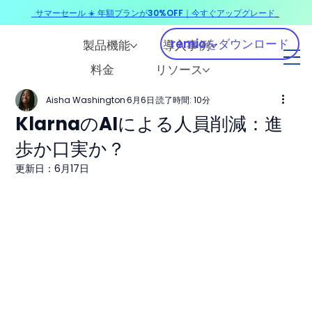
サマーセール ☀️ 年額プランが30%OFF｜今すぐアップグレード
​
remioをダウンロード
製品機能
導入事例
料金
リソース
Aisha Washington
6月6日
読了時間: 10分
KlarnaのAIによる人員削減：進
歩か口実か？
更新日：
6月17日