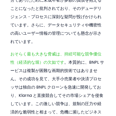
分であったために未成年者が多額の負債を抱える
ことになったと批判されており、そのデューデリ
ジェンス・プロセスに深刻な疑問が投げかけられ
ています。さらに、データセキュリティや機密性
の高いユーザー情報の管理についても懸念が示さ
れています。
おそらく最も大きな脅威は、持続可能な競争優位
性（経済的な堀）の欠如です
。本質的に、BNPL サ
ービスは複製が困難な画期的技術ではありませ
ん。その成功を見て、大手小売業者や決済プロセ
ッサは独自の BNPL クローンを急速に開発してお
り、Klarna と直接競合してその市場シェアを侵食
しています。この激しい競争は、規制の圧力や経
済的な脆弱性と相まって、危機に瀕したビジネス