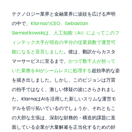
テクノロジー業界と金融業界に波紋を広げる声明
の中で、
KlarnaのCEO、Sebastian 
Siemiatkowskiは、人工知能（AI）によってこのフ
ィンテック大手が現在の半分の従業員数で運営可
能になると宣言しました
。彼は、翻訳からカスタ
マーサービスに至るまで、
かつて数千人が担って
いた業務をAIがシームレスに処理する
超効率的な姿
を描き出しました。しかし、このビジョンは万雷
の拍手ではなく、激しい懐疑の波にさらされまし
た。KlarnaはAIを活用した新しいスリムな運営モ
デルを切り拓いているのでしょうか、それともこ
の大胆な主張は、深刻な財務的・構造的課題に直
面している企業が大量解雇を正当化するための好