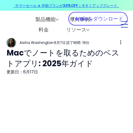
サマーセール ☀️ 年額プランが30%OFF｜今すぐアップグレード
​
remioをダウンロード
製品機能
導入事例
料金
リソース
Aisha Washington
6月7日
読了時間: 19分
Macでノートを取るためのベス
トアプリ: 2025年ガイド
更新日：
6月17日