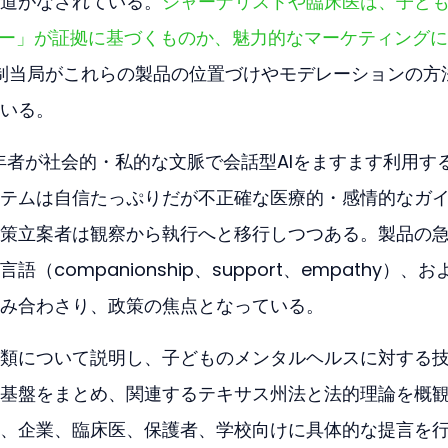
道がなされている。
ジャーナリストや臨床医は、子ど
ピー」が証拠に基づくものか、魅力的なマーケティング
規制当局がこれらの製品の位置づけやモデレーションの方
いる。
ow: 未成年者が社会的・私的な文脈で会話型AIをますます利用す
テムは自信たっぷりだが不正確な医療的・感情的なガ
策立案者は観察から執行へと移行しつつある。製品の
companionship、support、empathy）、お
み合わさり、政策の焦点となっている。
類について説明し、子どものメンタルヘルスに対する
基盤をまとめ、関連するテキサス州法と法的理論を概
、企業、臨床医、保護者、学校向けに具体的な提言を