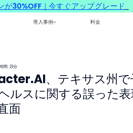
ンが30%OFF｜今すぐアップグレード
​
導入事例
料金
間: 21分
racter.AI、テキサス州
ヘルスに関する誤った表
直面