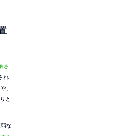
措置
誤解さ
され
訟や、
まりと
脆弱な