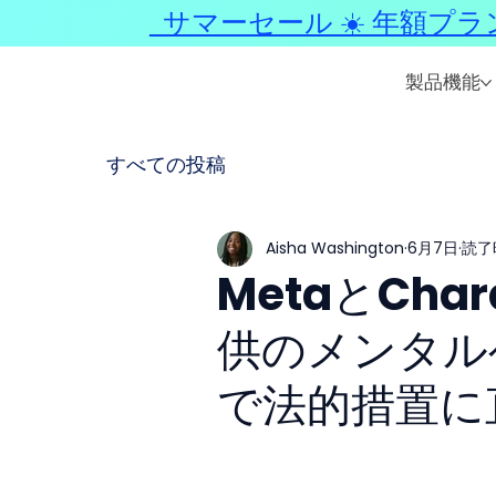
サマーセール ☀️ 年額プラ
製品機能
すべての投稿
Aisha Washington
6月7日
読了時
MetaとCha
供のメンタル
で法的措置に