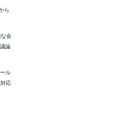
容から
能な会
る議論
ツール
機対応