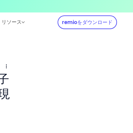
リソース
remioをダウンロード
で子
現