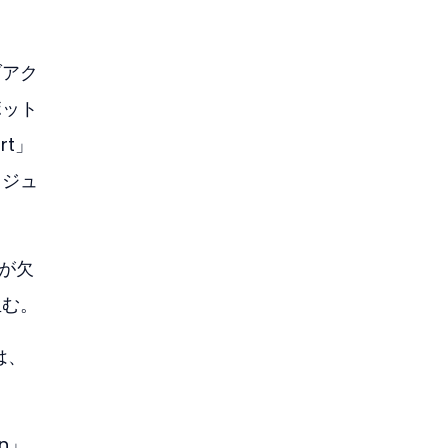
ブアク
ボット
rt」
カジュ
証が欠
生む。
は、
n」