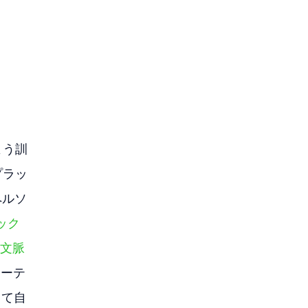
よう訓
プラッ
ペルソ
ック
の文脈
ターテ
して自