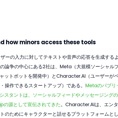
nd how minors access these tools
ーザーの入力に対してテキストや音声の応答を生成する
の論争の中心にある2社は、Meta（大規模ソーシャル
ットボットを開発中）とCharacter.AI（ユーザーが
・操作できるスタートアップ）である。
Metaのパブリ
アシスタントは、ソーシャルフィードやメッセージング
shipの源として宣伝されてきた
。Character.AIは、エン
トのためにキャラクターと話せるプラットフォームと