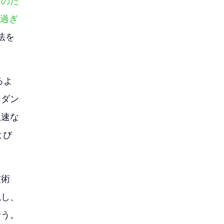
ものた
に過ぎ
法を
るよ
イダン
急速な
よび
技術
観し、
行う。