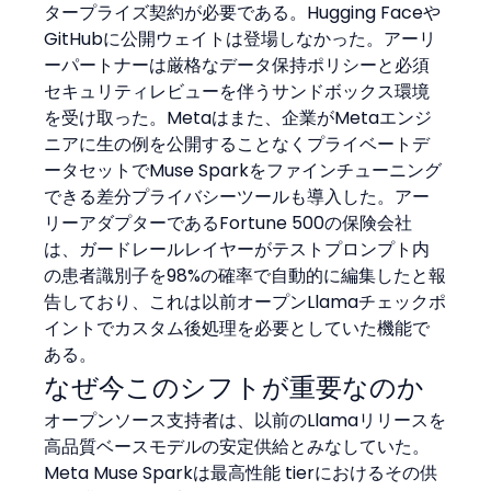
タープライズ契約が必要である。Hugging Faceや
GitHubに公開ウェイトは登場しなかった。アーリ
ーパートナーは厳格なデータ保持ポリシーと必須
セキュリティレビューを伴うサンドボックス環境
を受け取った。Metaはまた、企業がMetaエンジ
ニアに生の例を公開することなくプライベートデ
ータセットでMuse Sparkをファインチューニング
できる差分プライバシーツールも導入した。アー
リーアダプターであるFortune 500の保険会社
は、ガードレールレイヤーがテストプロンプト内
の患者識別子を98%の確率で自動的に編集したと報
告しており、これは以前オープンLlamaチェックポ
イントでカスタム後処理を必要としていた機能で
ある。
なぜ今このシフトが重要なのか
オープンソース支持者は、以前のLlamaリリースを
高品質ベースモデルの安定供給とみなしていた。
Meta Muse Sparkは最高性能 tierにおけるその供