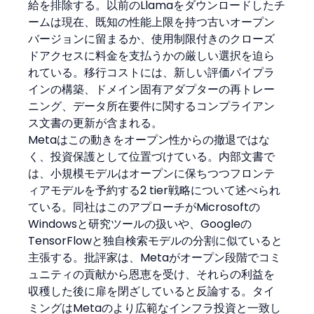
給を排除する。以前のLlamaをダウンロードしたチ
ームは現在、既知の性能上限を持つ古いオープン
バージョンに留まるか、使用制限付きのクローズ
ドアクセスに料金を支払うかの厳しい選択を迫ら
れている。移行コストには、新しい評価パイプラ
インの構築、ドメイン固有アダプターの再トレー
ニング、データ所在要件に関するコンプライアン
ス文書の更新が含まれる。
Metaはこの動きをオープン性からの撤退ではな
く、投資保護として位置づけている。内部文書で
は、小規模モデルはオープンに保ちつつフロンテ
ィアモデルを予約する2 tier戦略について述べられ
ている。同社はこのアプローチがMicrosoftの
Windowsと研究ツールの扱いや、Googleの
TensorFlowと独自検索モデルの分割に似ていると
主張する。批評家は、Metaがオープン段階でコミ
ュニティの貢献から恩恵を受け、それらの利益を
収穫した後に扉を閉ざしていると反論する。タイ
ミングはMetaのより広範なインフラ投資と一致し