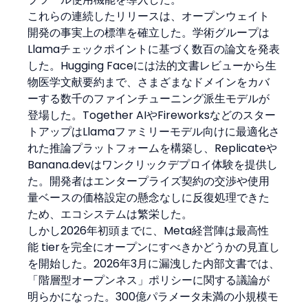
これらの連続したリリースは、オープンウェイト
開発の事実上の標準を確立した。学術グループは
Llamaチェックポイントに基づく数百の論文を発表
した。Hugging Faceには法的文書レビューから生
物医学文献要約まで、さまざまなドメインをカバ
ーする数千のファインチューニング派生モデルが
登場した。Together AIやFireworksなどのスター
トアップはLlamaファミリーモデル向けに最適化さ
れた推論プラットフォームを構築し、Replicateや
Banana.devはワンクリックデプロイ体験を提供し
た。開発者はエンタープライズ契約の交渉や使用
量ベースの価格設定の懸念なしに反復処理できた
ため、エコシステムは繁栄した。
しかし2026年初頭までに、Meta経営陣は最高性
能 tierを完全にオープンにすべきかどうかの見直し
を開始した。2026年3月に漏洩した内部文書では、
「階層型オープンネス」ポリシーに関する議論が
明らかになった。300億パラメータ未満の小規模モ