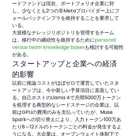
ードファンドは現在、ポートフォリオ企業に対
し、少なくとも2つの非Metaプロバイダー上にフ
ォールバックインフラを維持することを要求して
いる。
大規模なナレッジリポジトリを管理するチーム
は、移行中の継続性を維持するために
personal 
versus team knowledge bases
も検討する可能性
がある。
スタートアップと企業への経済
的影響
以前に推論コストがほぼゼロで運営していたスタ
ートアップは、今や新しい予算項目に直面してい
る。自己ホストのLlama 4で月間5000万トークン
を処理する典型的なシードステージの企業は、以
前はGPUの費用のみを支払っていたが、Muse 
Sparkへの切り替えにより、入力トークン100万あ
たり8～12ドルのトークンごとの料金が発生するよ
うになる。大企業は、オープンウェイト体制下で