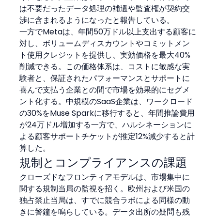
は不要だったデータ処理の補遺や監査権が契約交
渉に含まれるようになったと報告している。
一方でMetaは、年間50万ドル以上支出する顧客に
対し、ボリュームディスカウントやコミットメン
ト使用クレジットを提供し、実効価格を最大40%
削減できる。この価格体系は、コストに敏感な実
験者と、保証されたパフォーマンスとサポートに
喜んで支払う企業との間で市場を効果的にセグメ
ント化する。中規模のSaaS企業は、ワークロード
の30%をMuse Sparkに移行すると、年間推論費用
が24万ドル増加する一方で、ハルシネーションに
よる顧客サポートチケットが推定12%減少すると計
算した。
規制とコンプライアンスの課題
クローズドなフロンティアモデルは、市場集中に
関する規制当局の監視を招く。欧州および米国の
独占禁止当局は、すでに競合ラボによる同様の動
きに警鐘を鳴らしている。データ出所の疑問も残