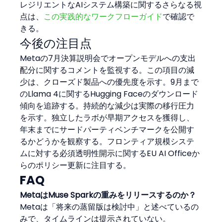
レジリエントなAIシステム構築に関するさらなる視
点は、
この実践的なワークフローガイド
で確認で
きる。
今後の注目点
Metaの7月決算説明会でオープンモデルへの支出
配分に関するコメントを監視する。この項目の減
少は、クローズド製品への優先度を示す。9月まで
のLlama 4に関するHugging Faceのダウンロード
傾向を追跡する。持続的な減少は実際の移行圧力
を示す。独立したラボが早期アクセスを獲得し、
年末までにサードパーティベンチマークを公開す
るかどうかを観察する。フロンティア規模システ
ムに対する必須透明性開示に関するEU AI Officeか
らのポリシー更新に注目する。
FAQ
MetaはMuse Sparkの重みをリリースするのか？
Metaは「将来の蒸留版は検討中」と述べているの
みで、タイムラインは提示されていない。