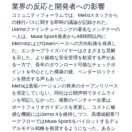
業界の反応と開発者への影響
コミュニティフォーラムでは、Metaスタックから
の移行パスに関する即時の議論が記録された。
Llamaファインチューニングの著名なメンテナーの
一人は、Muse Spark発表から48時間以内に
MistralおよびQwenベースへの方向転換を発表し
た。エンタープライズバイヤーはさまざまな見解
を示した。より厳格な安全管理を歓迎する声があ
る一方で、長年のダウンロード可能なチェックポ
イントを中心とした構築の後、ベンダーロックイ
ンを懸念する声もあった。
Metaは蒸留バージョンの将来のオープンリリース
を否定していない。同社は公開声明でタイムライ
ンを明記しなかった。複数のベンチャー企業は、
ポートフォリオガイダンスを更新し、コストに敏
感な機能にはLlama 4を維持しつつ、高価値顧客ワ
ークフローではMuse Sparkをパイロットするデュ
アルモデル戦略を推奨するようになった。あるシ