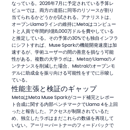
なっている。2026年7月に予定されている予算レ
ビューでは、両方の道筋に同等のリソースが割り
当てられるかどうかが試される。アナリストは、
オープンLlamaラインの維持にMetaはコンピュー
トと人員で年間約1億8,000万ドルを費やしている
と推定している。その予算の30%でも独自インフラ
にシフトすれば、Muse Sparkの機能開発速度は加
速するが、学術ユーザーの間の善意を損なう可能
性がある。複数の大学ラボは、MetaがLlamaのメ
ンテナンスを削減した場合、Mistralのオープンモ
デルに助成金を振り向ける可能性をすでに示唆し
ている。
性能主張と検証のギャップ
MetaはMeta Muse Sparkがコード補完とレポー
ト合成に関する内部ベンチマークでLlama 4を上回
ったと報告した。アクセスが制限されているた
め、独立したラボはまだこれらの数値を再現して
いない。アーリーパートナーのフィードバックで