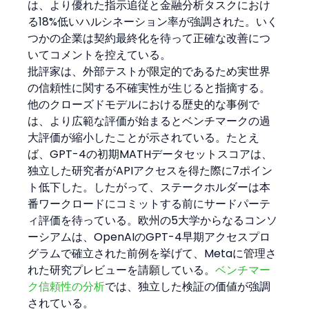
は、より優れた指示追従と金融分析タスクにおけ
る18%低いハルシネーション率が強調された。いく
つかの企業は契約最終化を待って正確な改善につ
いてコメントを控えている。
批評家は、外部テストが限定的であるため実世界
の信頼性に関する不確実性が生じると指摘する。
他のクローズドモデルにおける歴史的な事例で
は、より広範な評価が始まるとベンチマークの過
大評価が縮小したことが示されている。たとえ
ば、GPT-4の初期MATHデータセットスコアは、
独立した研究者がAPIアクセスを得た際に7ポイン
ト低下した。したがって、ステークホルダーは本
番ワークロードにコミットする前にサードパーテ
ィ評価を待っている。欧州の5大学からなるコンソ
ーシアムは、OpenAIのGPT-4早期アクセスプロ
グラムで確立された前例を挙げて、Metaに管理さ
れた研究プレビューを請願している。
ベンチマー
ク信頼性の分析
では、独立した検証の価値が強調
されている。