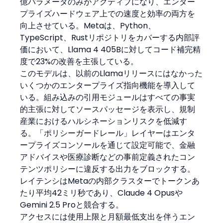
億パラメータのみがアクティブになり、エンター
プライズハードウェア上での速度と効率の両方を
向上させている。Metaは、Python、
TypeScript、Rustリポジトリをカバーする内部評
価において、Llama 4 405Bに対してコード補完精
度で23%の改善を主張している。
このモデルは、以前のLlamaリリースにはなかった
いくつかのエンタープライズ指向機能を導入して
いる。組み込みの引用モジュールはすべての事実
的主張に対してソースパッセージを表示し、規制
産業におけるハルシネーションリスクを低減す
る。「ポリシーガードレール」レイヤーはエンタ
ープライズコンソールを通じて設定可能で、金融
アドバイスや医療診断などの事前定義されたコン
テンツポリシーに違反する出力をブロックする。
レイテンシはMetaの内部クラスターでトークンあ
たり平均42ミリ秒であり、Claude 4 Opusや
Gemini 2.5 Proと競合する。
アクセスには使用上限と月額最低支出を伴うエン