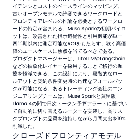
イテンシとコストのベースラインのマッピング、
古いオープンモデルで許容できるワークロードと
フロンティアレベルの推論を必要とするワークロ
ードの特定が含まれる。Muse Sparkの初期パイロ
ットは、改善された指示追従性と引用機能が単一
四半期以内に測定可能なROIをもたらす、狭く高価
値のユースケースに焦点を当てるべきである。
プロダクトマネージャーは、LiteLLMやLangChain
などの抽象化レイヤーを採用することで移行の摩
擦を軽減できる。この設計により、段階的なロー
ルアウトと契約条件変更時の迅速なフォールバッ
クが可能になる。あるトレーディング会社のエン
ジニアリングチームは、Muse Sparkと蒸留版
Llama 4の間で日次トークン予算アラートに基づい
て自動的に切り替えるルーターを実装し、高リス
クプロンプトの品質を維持しながら月間支出を19%
削減した。
クローズドフロンティアモデル