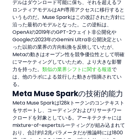
デルはダウンロード可能に保ち、それを超えるフ
ロンティアモデルはAPI専用アクセスに移行すると
いうものだ。Muse Sparkはこの改訂された方針に
沿った最初のモデルとなった。この逆転は、
OpenAIの2019年のGPT-2ウェイト非公開化や
Googleの2023年のGemini Ultra非公開決定とい
った以前の業界の方向転換を反映していたが、
Metaの動きはオープン性を競争優位性として明確
にマーケティングしていたため、より大きな影響
力を持った。
類似の業界シフトに関する報道
で
は、他のラボによる並行した動きが指摘されてい
る。
Meta Muse Sparkの技術的能力
Meta Muse Sparkは128kトークンのコンテキスト
をサポートし、コーディングおよびリサーチワー
クロードを対象としている。アーキテクチャには
mixture-of-expertsルーティングが組み込まれて
おり、合計約1.2兆パラメータだが推論時には1800