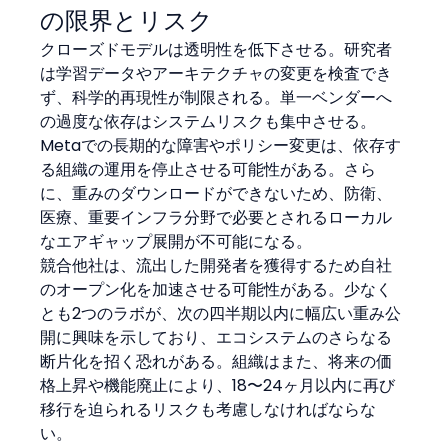
の限界とリスク
クローズドモデルは透明性を低下させる。研究者
は学習データやアーキテクチャの変更を検査でき
ず、科学的再現性が制限される。単一ベンダーへ
の過度な依存はシステムリスクも集中させる。
Metaでの長期的な障害やポリシー変更は、依存す
る組織の運用を停止させる可能性がある。さら
に、重みのダウンロードができないため、防衛、
医療、重要インフラ分野で必要とされるローカル
なエアギャップ展開が不可能になる。
競合他社は、流出した開発者を獲得するため自社
のオープン化を加速させる可能性がある。少なく
とも2つのラボが、次の四半期以内に幅広い重み公
開に興味を示しており、エコシステムのさらなる
断片化を招く恐れがある。組織はまた、将来の価
格上昇や機能廃止により、18〜24ヶ月以内に再び
移行を迫られるリスクも考慮しなければならな
い。