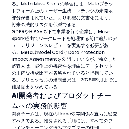
る。Meta Muse Sparkの学習には、Metaプラッ
トフォーム上のユーザー生成コンテンツの未開示
部分が含まれていた。より明確な文書化により、
将来の法的リスクを低減できる。
GDPRやHIPAAの下で事業を行う企業は、Muse 
Spark経由でワークロードを処理する前に追加のデ
ューデリジェンスレビューを実施する必要があ
る。MetaはModel CardとData Protection 
Impact Assessmentを公開しているが、独立した
監査人は、競争上の機密性を理由にデータセット
の正確な構成比率が省略されていると指摘してい
る。ブリュッセルの規制当局は、2026年9月までに
補足提出を求めている。
AI開発者およびプロダクトチー
ムへの実務的影響
開発チームは、現在のLlama依存関係を直ちに監査
すべきである。推奨される手順には、すべてのフ
ァインチューニング済みアダプターの棚卸し、レ