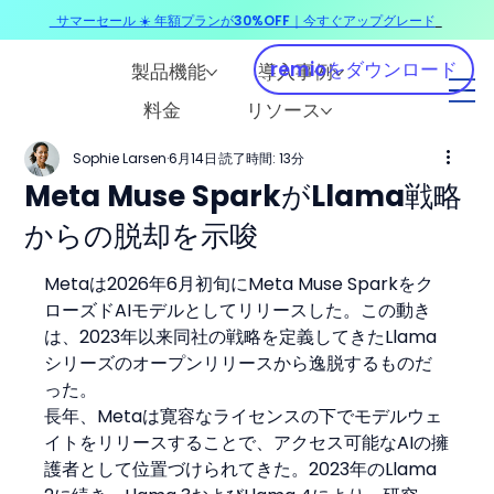
サマーセール ☀️ 年額プランが30%OFF｜今すぐアップグレード
​
remioをダウンロード
製品機能
導入事例
料金
リソース
Sophie Larsen
6月14日
読了時間: 13分
Meta Muse SparkがLlama戦略
からの脱却を示唆
Metaは2026年6月初旬にMeta Muse Sparkをク
ローズドAIモデルとしてリリースした。この動き
は、2023年以来同社の戦略を定義してきたLlama
シリーズのオープンリリースから逸脱するものだ
った。
長年、Metaは寛容なライセンスの下でモデルウェ
イトをリリースすることで、アクセス可能なAIの擁
護者として位置づけられてきた。2023年のLlama 