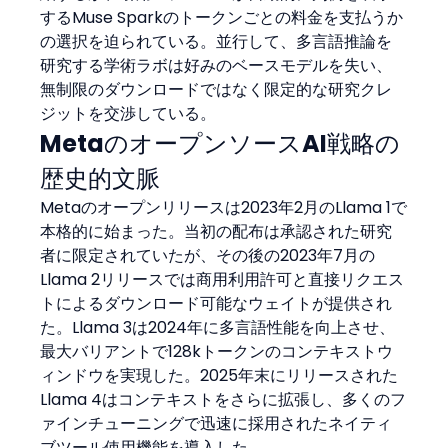
するMuse Sparkのトークンごとの料金を支払うか
の選択を迫られている。並行して、多言語推論を
研究する学術ラボは好みのベースモデルを失い、
無制限のダウンロードではなく限定的な研究クレ
ジットを交渉している。
MetaのオープンソースAI戦略の
歴史的文脈
Metaのオープンリリースは2023年2月のLlama 1で
本格的に始まった。当初の配布は承認された研究
者に限定されていたが、その後の2023年7月の
Llama 2リリースでは商用利用許可と直接リクエス
トによるダウンロード可能なウェイトが提供され
た。Llama 3は2024年に多言語性能を向上させ、
最大バリアントで128kトークンのコンテキストウ
ィンドウを実現した。2025年末にリリースされた
Llama 4はコンテキストをさらに拡張し、多くのフ
ァインチューニングで迅速に採用されたネイティ
ブツール使用機能を導入した。