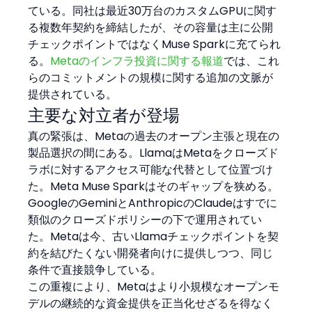
ている。同社は最近30万台のカスタムGPUに関す
る複数年契約を締結したが、その容量は主に公開
チェックポイントではなくMuse Sparkに充てられ
る。
Metaのインフラ投資に関する報道
では、これ
らのコミットメントの規模に関する追加の文脈が
提供されている。
主要な対立者が登場
真の緊張は、Metaの過去のオープン主張と現在の
製品選択の間にある。LlamaはMetaをクローズド
ラボに対するアクセス可能な代替として位置づけ
た。Meta Muse Sparkはそのギャップを狭める。
GoogleのGeminiとAnthropicのClaudeはすでに
類似のクローズドポリシーの下で運用されてい
た。Metaは今、古いLlamaチェックポイントを契
約を結びたくない開発者向けに提供しつつ、同じ
条件で直接競争している。
この重複により、Metaはより小規模なオープンモ
デルの継続的な資金提供を正当化せざるを得なく