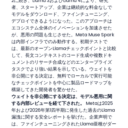
2に続き、Llama 3およびLlama 4により、研究
者、スタートアップ、企業は継続的な料金なしで
モデルをダウンロード、ファインチューニング、
デプロイできるようになった。このアプローチは
エコシステム全体のイノベーションを加速させた
が、悪用の問題も生じさせた。Meta Muse Spark
は内部インフラでのみ動作する。初期テストで
は、最新のオープンLlamaチェックポイントと比較
して、長文コンテキストのコード生成や複数ドキ
ュメントのリサーチ合成などのエンタープライズ
タスクでより強い結果を示している。ウェイトを
非公開にする決定は、無料でローカルで実行可能
なチェックポイントを中心に製品ロードマップを
構築してきた開発者を驚かせた。
ウェイトを非公開にする決定は、モデル悪用に関
する内部レビューを経て下された。
 Metaは2025
年および2026年第1四半期に発生した過去のLlama
漏洩に関する安全レポートを挙げた。企業声明で
は、ファインチューニングされたLlama亜種がダー