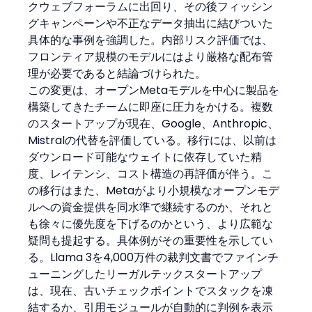
クウェブフォーラムに出回り、その後フィッシン
グキャンペーンや不正なデータ抽出に結びついた
具体的な事例を強調した。内部リスク評価では、
フロンティア規模のモデルにはより厳格な配布管
理が必要であると結論づけられた。
この変更は、オープンMetaモデルを中心に製品を
構築してきたチームに即座に圧力をかける。複数
のスタートアップが現在、Google、Anthropic、
Mistralの代替を評価している。移行には、以前は
ダウンロード可能なウェイトに依存していた精
度、レイテンシ、コスト構造の再評価が伴う。こ
の移行はまた、Metaがより小規模なオープンモデ
ルへの資金提供を同水準で継続するのか、それと
も徐々に優先度を下げるのかという、より広範な
疑問も提起する。具体例がその重要性を示してい
る。Llama 3を4,000万件の裁判文書でファインチ
ューニングしたリーガルテックスタートアップ
は、現在、古いチェックポイントでスタックを凍
結するか、引用モジュールが自動的に判例を表示