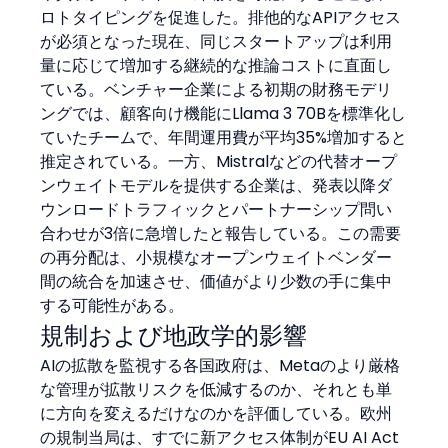
ロトタイピングを促進した。排他的なAPIアクセス
が必須となった現在、同じスタートアップは利用
量に応じて増加する継続的な推論コストに直面し
ている。ベンチャー企業による初期の財務モデリ
ングでは、顧客向け機能にLlama 3 70Bを標準化し
ていたチームで、年間運用費が平均35%増加すると
推定されている。一方、Mistralなどの代替オープ
ンウェイトモデルを提供する企業は、発表以降ダ
ウンロードトラフィックとパートナーシップ問い
合わせが3倍に急増したと報告している。この需要
の再分配は、小規模なオープンウェイトベンダー
間の統合を加速させ、価値がより少数の手に集中
する可能性がある。
規制および地政学的影響
AIの拡散を監視する各国政府は、Metaのより厳格
な管理が拡散リスクを低減するのか、それとも単
に方向を変えるだけなのかを評価している。欧州
の規制当局は、すでに新アクセス体制がEU AI Act