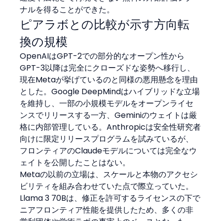
ナルを得ることができた。
ピアラボとの比較が示す方向転
換の規模
OpenAIはGPT-2での部分的なオープン性から
GPT-3以降は完全にクローズドな姿勢へ移行し、
現在Metaが挙げているのと同様の悪用懸念を理由
とした。Google DeepMindはハイブリッドな立場
を維持し、一部の小規模モデルをオープンライセ
ンスでリリースする一方、Geminiのウェイトは厳
格に内部管理している。Anthropicは安全性研究者
向けに限定リリースプログラムを試みているが、
フロンティアのClaudeモデルについては完全なウ
ェイトを公開したことはない。
Metaの以前の立場は、スケールと本物のアクセシ
ビリティを組み合わせていた点で際立っていた。
Llama 3 70Bは、修正を許可するライセンスの下で
ニアフロンティア性能を提供したため、多くの非