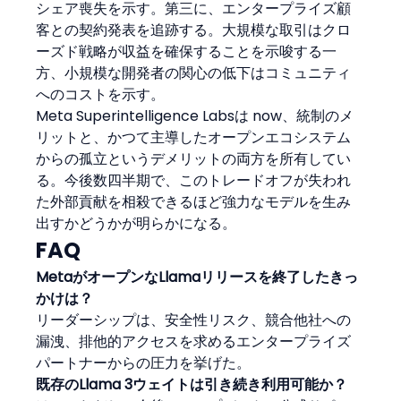
シェア喪失を示す。第三に、エンタープライズ顧
客との契約発表を追跡する。大規模な取引はクロ
ーズド戦略が収益を確保することを示唆する一
方、小規模な開発者の関心の低下はコミュニティ
へのコストを示す。
Meta Superintelligence Labsは now、統制のメ
リットと、かつて主導したオープンエコシステム
からの孤立というデメリットの両方を所有してい
る。今後数四半期で、このトレードオフが失われ
た外部貢献を相殺できるほど強力なモデルを生み
出すかどうかが明らかになる。
FAQ
MetaがオープンなLlamaリリースを終了したきっ
かけは？
リーダーシップは、安全性リスク、競合他社への
漏洩、排他的アクセスを求めるエンタープライズ
パートナーからの圧力を挙げた。
既存のLlama 3ウェイトは引き続き利用可能か？