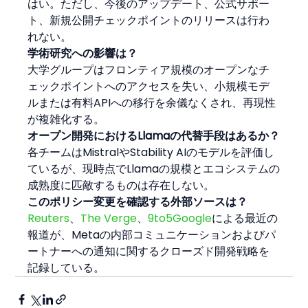
はい。ただし、今後のアップデート、公式サポー
ト、新規公開チェックポイントのリリースは行わ
れない。
学術研究への影響は？
大学グループはフロンティア規模のオープンなチ
ェックポイントへのアクセスを失い、小規模モデ
ルまたは有料APIへの移行を余儀なくされ、再現性
が複雑化する。
オープン開発におけるLlamaの代替手段はあるか？
各チームはMistralやStability AIのモデルを評価し
ているが、現時点でLlamaの規模とエコシステムの
成熟度に匹敵するものは存在しない。
このポリシー変更を確認する外部ソースは？
Reuters
、
The Verge
、
9to5Google
による最近の
報道が、Metaの内部コミュニケーションおよびパ
ートナーへの通知に関するクローズド開発戦略を
記録している。