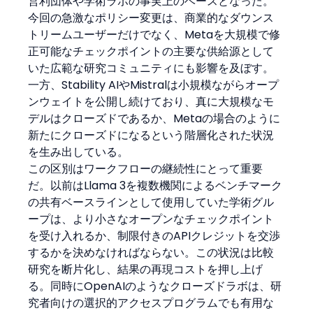
営利団体や学術ラボの事実上のベースとなった。
今回の急激なポリシー変更は、商業的なダウンス
トリームユーザーだけでなく、Metaを大規模で修
正可能なチェックポイントの主要な供給源として
いた広範な研究コミュニティにも影響を及ぼす。
一方、Stability AIやMistralは小規模ながらオープ
ンウェイトを公開し続けており、真に大規模なモ
デルはクローズドであるか、Metaの場合のように
新たにクローズドになるという階層化された状況
を生み出している。
この区別はワークフローの継続性にとって重要
だ。以前はLlama 3を複数機関によるベンチマーク
の共有ベースラインとして使用していた学術グル
ープは、より小さなオープンなチェックポイント
を受け入れるか、制限付きのAPIクレジットを交渉
するかを決めなければならない。この状況は比較
研究を断片化し、結果の再現コストを押し上げ
る。同時にOpenAIのようなクローズドラボは、研
究者向けの選択的アクセスプログラムでも有用な