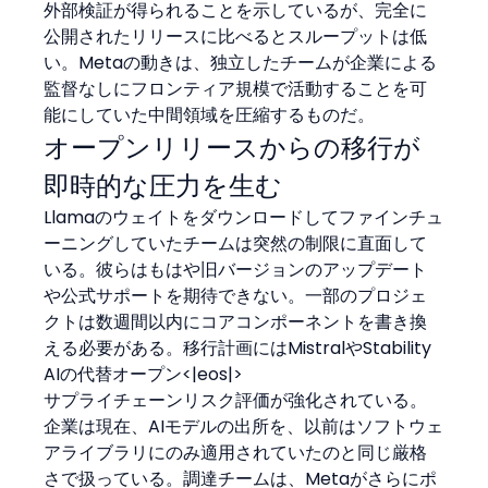
外部検証が得られることを示しているが、完全に
公開されたリリースに比べるとスループットは低
い。Metaの動きは、独立したチームが企業による
監督なしにフロンティア規模で活動することを可
能にしていた中間領域を圧縮するものだ。
オープンリリースからの移行が
即時的な圧力を生む
Llamaのウェイトをダウンロードしてファインチュ
ーニングしていたチームは突然の制限に直面して
いる。彼らはもはや旧バージョンのアップデート
や公式サポートを期待できない。一部のプロジェ
クトは数週間以内にコアコンポーネントを書き換
える必要がある。移行計画にはMistralやStability 
AIの代替オープン<|eos|>
サプライチェーンリスク評価が強化されている。
企業は現在、AIモデルの出所を、以前はソフトウェ
アライブラリにのみ適用されていたのと同じ厳格
さで扱っている。調達チームは、Metaがさらにポ