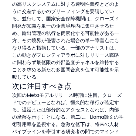
の高リスクシステムに対する透明性義務とどのよ
うに交差するかのブリーフィングを要請してい
る。並行して、国家安全保障機関は、クローズド
開発が知識を単一の企業境界内に集中させるた
め、輸出管理の執行を簡素化する可能性がある一
方、その境界が侵害された場合の単一障害点にも
なり得ると指摘している。一部のアナリストは、
この動きがフロンティアラボに対しリリース戦略
に関わらず最低限の外部監査チャネルを維持する
ことを求める新たな多国間合意を促す可能性を示
唆している。
次に注目すべき点
次回のMetaモデルリリース時期に注目。クローズ
ドでのデビューとなれば、恒久的な移行が確定す
る。遅延または部分的なアクセスとなれば、内部
の摩擦を示すことになる。第二に、Llama論文の学
術引用率を監視する。急激な低下は、将来の人材
パイプラインを牽引する研究者の間でのマインド