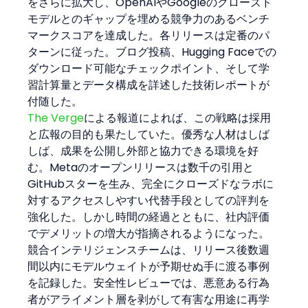
をさらに拡大し、OpenAIやGoogleのクローズド
モデルとのギャップを埋める競争力のあるベンチ
マークスコアを達成した。各リリースは定番のパ
ターンに従った。ブログ投稿、Hugging Faceでの
ダウンロード可能なチェックポイント、そして学
習計算量とデータ構成を詳述した技術レポートが
付随した。
The Verge
による報道によれば、この戦略は採用
と広報の目的も果たしていた。優秀な人材はしば
しば、成果を公開し外部と協力できる環境を好
む。Metaのオープンリリースは数千の引用と
GitHubスターを生み、完全にクローズドなラボに
対するアクセスしやすい代替手段としての評判を
強化した。しかし時間の経過とともに、社内評価
でデメリットの増大が指摘されるようになった。
競合インテリジェンスチームは、リリース後数週
間以内にモデルウェイトが予期せぬ手に渡る事例
を記録した。安全性レビューでは、悪意ある行為
者がアライメント層を剥がして有害な用途に再学