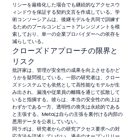
リシーを厳格化した場合でも継続的なアクセスウ
ィンドウを保証する契約文言を作成している。学
術コンソーシアムは、後継モデルを共同で訓練す
るためのプールコンピュートアレンジメントを模
索しており、単一の企業プロバイダーへの依存を
減らしている。
クローズドアプローチの限界と
リスク
批評家は、管理が安全性の成果を向上させるかど
うかを疑問視している。一部の研究者は、クロー
ズドシステムでも依然として高性能なモデルが生
み出され、漏洩や従業員の離職を通じて拡散して
いると指摘する。彼らは、本当の安全性の向上は
わずかである一方、透明性の喪失は永続的である
と主張する。Metaは自らの主張を裏付ける内部の
悪用データを公表していない。
同ラボは、研究者からの研究アクセス要求への対
応方法を詳述していない。過去のオープンリリー