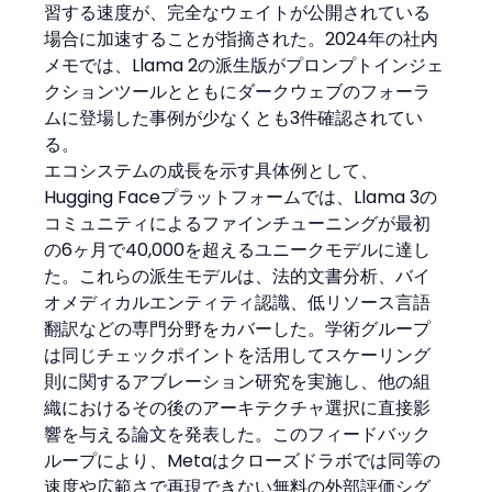
習する速度が、完全なウェイトが公開されている
場合に加速することが指摘された。2024年の社内
メモでは、Llama 2の派生版がプロンプトインジェ
クションツールとともにダークウェブのフォーラ
ムに登場した事例が少なくとも3件確認されてい
る。
エコシステムの成長を示す具体例として、
Hugging Faceプラットフォームでは、Llama 3の
コミュニティによるファインチューニングが最初
の6ヶ月で40,000を超えるユニークモデルに達し
た。これらの派生モデルは、法的文書分析、バイ
オメディカルエンティティ認識、低リソース言語
翻訳などの専門分野をカバーした。学術グループ
は同じチェックポイントを活用してスケーリング
則に関するアブレーション研究を実施し、他の組
織におけるその後のアーキテクチャ選択に直接影
響を与える論文を発表した。このフィードバック
ループにより、Metaはクローズドラボでは同等の
速度や広範さで再現できない無料の外部評価シグ