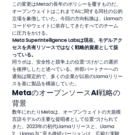
この変更はMetaの長年のポリシーを覆すものだ。
オープンウェイトはこれまでAIに関する同社の公的
立場を象徴していた。今回の方向転換は、Llamaの
コードやウェイトに依存してきたすべてのチーム
に圧力をかける。
Meta Superintelligence Labsは現在、モデルアク
セスを共有リソースではなく戦略的資産として扱
っている。
同ラボは、安全性と競争上の位置づけがこの選択
を後押ししたと述べている。外部パートナーへの
通知は限定的で、多くの企業が以前のLlamaリリー
スを基に製品を構築していた。
MetaのオープンソースAI戦略の
背景
数年にわたりMetaは、オープンウェイトの大規模
言語モデルの主要な提唱者として位置づけられて
きた。2023年の初代Llamaリリースと、Llama 
2、Llama 3に至る後続バージョンは、広範な実験