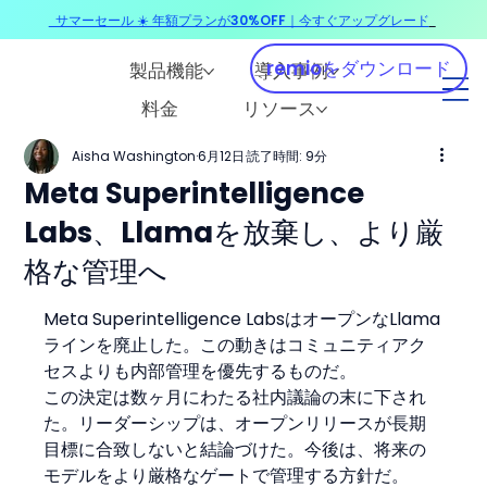
サマーセール ☀️ 年額プランが30%OFF｜今すぐアップグレード
​
remioをダウンロード
製品機能
導入事例
料金
リソース
Aisha Washington
6月12日
読了時間: 9分
Meta Superintelligence
Labs、Llamaを放棄し、より厳
格な管理へ
Meta Superintelligence LabsはオープンなLlama
ラインを廃止した。この動きはコミュニティアク
セスよりも内部管理を優先するものだ。
この決定は数ヶ月にわたる社内議論の末に下され
た。リーダーシップは、オープンリリースが長期
目標に合致しないと結論づけた。今後は、将来の
モデルをより厳格なゲートで管理する方針だ。