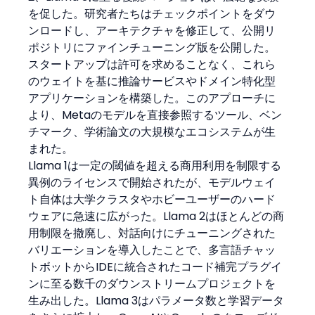
を促した。研究者たちはチェックポイントをダウ
ンロードし、アーキテクチャを修正して、公開リ
ポジトリにファインチューニング版を公開した。
スタートアップは許可を求めることなく、これら
のウェイトを基に推論サービスやドメイン特化型
アプリケーションを構築した。このアプローチに
より、Metaのモデルを直接参照するツール、ベン
チマーク、学術論文の大規模なエコシステムが生
まれた。
Llama 1は一定の閾値を超える商用利用を制限する
異例のライセンスで開始されたが、モデルウェイ
ト自体は大学クラスタやホビーユーザーのハード
ウェアに急速に広がった。Llama 2はほとんどの商
用制限を撤廃し、対話向けにチューニングされた
バリエーションを導入したことで、多言語チャッ
トボットからIDEに統合されたコード補完プラグイ
ンに至る数千のダウンストリームプロジェクトを
生み出した。Llama 3はパラメータ数と学習データ