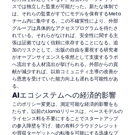
スでは独立した監査が可能だった。新たな体制で
は、それらの監査がすでにモデルを保有するMeta
チーム内に集中する。この不確実性により、外部
グループは具体的なアクセスプログラムを待たさ
れている。それらがなければ、安全性に関する主
張は証拠ではなく信頼に依存することになる。追
加のリスクとして、出版の自由を重視する研究者
がオープンサイエンスを依然として支援するラボ
へ流出する人材流出が挙げられる。外部からの貢
献が減少すれば、以前コミュニティ主導の改善か
ら恩恵を受けていた能力向上も遅れる可能性があ
る。
AIエコシステムへの経済的影響
このポリシー変更は、測定可能な経済的影響をも
たらす。以前のLlamaリリースは、ベースモデルの
ライセンス料を不要にすることでスタートアップ
の参入障壁を下げ、後の有料クラウドクレジット
や買収ターゲットへの転換を可能にする迅速なプ