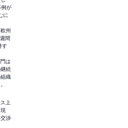
事例が
むに
。欧州
6週間
持す
部門は
の継続
の組織
る。
ンス上
は現
再交渉