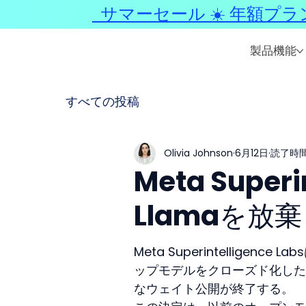
サマーセール ☀️ 年額プラ
製品機能
すべての投稿
Olivia Johnson
6月12日
読了時間:
Meta Superi
Llamaを放
Meta Superintellige
ップモデルをクローズド化した
なウェイト公開が終了する。