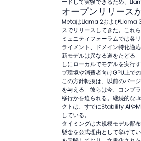
ードして実験できるため、Ll
オープンリリース
MetaはLlama 2およびL
スでリリースしてきた。これら
ミュニティフォーラムでは各リ
ライメント、ドメイン特化適応
新モデルは異なる道をたどる。
しにローカルでモデルを実行す
プ環境や消費者向けGPU上で
この方針転換は、以前のバージ
を与える。彼らは今、コンプラ
移行かを迫られる。継続的なL
クトは、すでにStability 
している。
タイミングは大規模モデル配布
懸念を公式理由として挙げてい
を示唆しており、文書化された