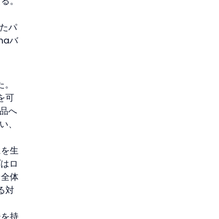
える。
たパ
maバ
た。
を可
製品へ
行い、
ムを生
プはロ
ン全体
る対
味を持