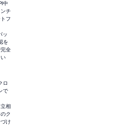
I中
インチ
ートフ
パッ
認を
で完全
てい
クロ
ンで
対立相
アのク
論づけ