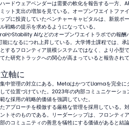
ハードウェアベンダーは需要の軟化を報告する一方、AP
ミット支出の増加を見ている。オープンワエイトファ
ップに投資していたベンチャーキャピタルは、新規ポ
ル戦略の提示を求めるようになっている。
alやStability AIなどのオープンワエイトラボでの報酬
用可能になるにつれ上昇している。大学博士課程では、承
とするフロンティア規模システムではなく、より小型
てた研究トラックへの関心が高まっていると報告され
対立軸に
中管理の対立にある。MetaはかつてLlamaを完全に
して位置づけていた。2023年の内部コミュニケーショ
範な採用の戦略的価値を強調していた。
たアプローチを模倣する厳格な管理を採用している。
ントそのものである。リーダーシップは、フロンティ
部のコミュニティの善意を犠牲にする価値があると結