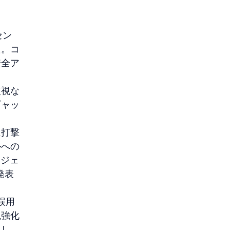
セン
た。コ
安全ア
監視な
ギャッ
に打撃
ルへの
ロジェ
発表
誤用
視強化
とし