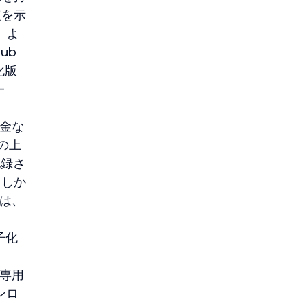
点を示
、よ
ub
化版
-
料金な
の上
記録さ
。しか
）は、
。
子化
、専用
ンロ