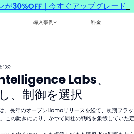
ンが30%OFF｜今すぐアップグレード
​
導入事例
料金
 13分
ntelligence Labs、
棄し、制御を選択
nce Labsは、長年のオープンLlamaリリースを経て、次期フラ
。この動きにより、かつて同社の戦略を象徴していた