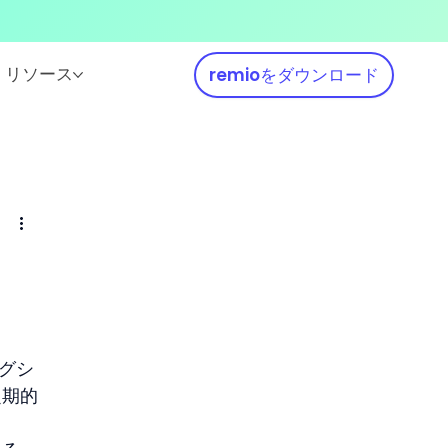
リソース
remioをダウンロード
ッグシ
定期的