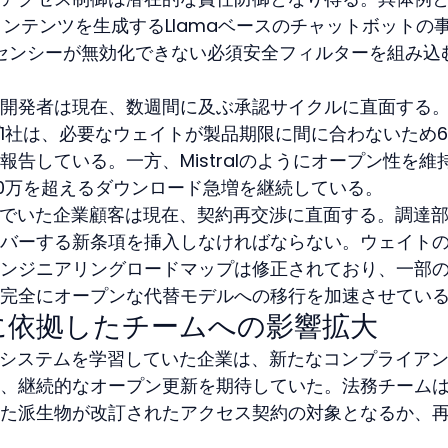
制限コンテンツを生成するLlamaベースのチャットボットの
イセンシーが無効化できない必須安全フィルターを組み込
開発者は現在、数週間に及ぶ承認サイクルに直面する
1社は、必要なウェイトが製品期限に間に合わないため
告している。一方、Mistralのようにオープン性を維
0万を超えるダウンロード急増を継続している。
込んでいた企業顧客は現在、契約再交渉に直面する。調達
バーする新条項を挿入しなければならない。ウェイト
ンジニアリングロードマップは修正されており、一部
完全にオープンな代替モデルへの移行を加速させてい
に依拠したチームへの影響拡大
下流システムを学習していた企業は、新たなコンプライア
、継続的なオープン更新を期待していた。法務チーム
た派生物が改訂されたアクセス契約の対象となるか、