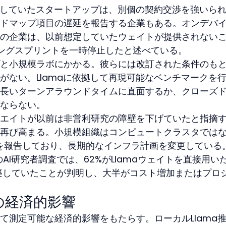
ングしていたスタートアップは、別個の契約交渉を強いら
ドマップ項目の遅延を報告する企業もある。オンデバ
の企業は、以前想定していたウェイトが提供されない
ングスプリントを一時停止したと述べている。
と小規模ラボにかかる。彼らには改訂された条件のも
がない。Llamaに依拠して再現可能なベンチマークを
長いターンアラウンドタイムに直面するか、クローズドA
ならない。
エイトが以前は非営利研究の障壁を下げていたと指摘
再び高まる。小規模組織はコンピュートクラスタでは
分を報告しており、長期的なインフラ計画を変更している
のAI研究者調査では、62%がLlamaウェイトを直接用い
築していたことが判明し、大半がコスト増加またはプロ
の経済的影響
て測定可能な経済的影響をもたらす。ローカルLlama