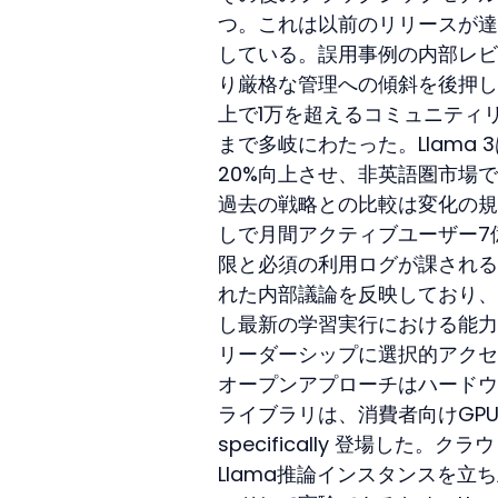
つ。これは以前のリリースが達
している。誤用事例の内部レビ
り厳格な管理への傾斜を後押しした
上で1万を超えるコミュニティ
まで多岐にわたった。Llama
20%向上させ、非英語圏市場
過去の戦略との比較は変化の規模
しで月間アクティブユーザー7
限と必須の利用ログが課される。
れた内部議論を反映しており、
し最新の学習実行における能力向
リーダーシップに選択的アクセ
オープンアプローチはハードウェア
ライブラリは、消費者向けGPU
specifically 登場し
Llama推論インスタンスを立