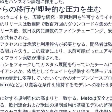
amaをハンズオン課題に採用した。
からの移行が即時的な圧力を生む
lama 3のウェイトを、広範な研究・商用利用を許可するライ
のリリースは数週間で数百万回のダウンロードを集め
リース後、数日以内に無数のファインチューニング、
が共有された。
アクセスには承認と利用報告が必要となる。開発者は
る能力を失う。この変更により、以前可能だったエア
のオフライン実験が排除される。
ョンをフォークしてカスタム展開を行っていたチーム
イアンスか、依然としてウェイトを提供する代替モデ
lama更新に依存していたいくつかのオープンソースプ
AIやMistralなどより寛容な条件を維持するモデルへの移行を
に対する規制強化の高まりと一致する。Metaは安全と
る。欧州連合および米国の規制当局は基盤モデルの監
アクセス制御は潜在的な責任防御となり得る。具体例