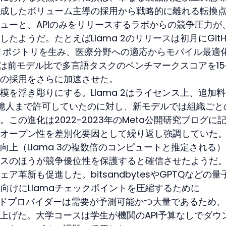
成したボリューム主導の採用から戦略的に離れる転換
ューと、APIのみをリリースするラボからの競争圧力が
ようだ。たとえばLlama 2のリリースは初月にGitH
リポジトリを生み、医療分野への適応からモバイル最適
 3は前モデル比で多言語タスクのベンチマークスコアを15
での採用をさらに加速させた。
を浮き彫りにする。Llama 2はライセンス上、追加
億人まで許可していたのに対し、新モデルでは組織ごと
この進化は2022-2023年のMeta公開研究ブログに
オープン性を差別化要因として繰り返し強調していた
上（Llama 3の複数倍のコンピュートと推定される
スのほうが競争優位性を保護すると確信させたようだ
革新も促進した。bitsandbytesやGPTQなどの量
向けにLlamaチェックポイントを圧縮するために 
た。クラウドプロバイダーは需要が予測可能かつ大量であるため
ち上げた。大学コースは学生が機関のAPI予算なしでダウ