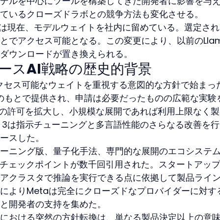
デルを中心にツールを構築してきた開発者に影響を与
ているクローズドラボとの競争方法も変化させる。
は現在、モデルウェイトを社内に留めている。選定され
とでアクセス可能となる。この変更により、以前のLla
ダウンロードが置き換えられる。
ソースAI戦略の歴史的背景
、アクセス可能なウェイトを重視する意図的な方針で始まっ
ンスのもとで提供され、申請は必要だったものの広範な実験
利用の許可を拡大し、小規模な展開であれば利用上限なく
a 3は指示チューニングと多言語性能のさらなる改善を
ースした。
ーニング版、量子化手法、専門的な展開のエコシステ
maチェックポイントが数千回引用された。スタートアッ
アクラスタで推論を実行できる点に依拠して製品ライ
によりMetaは完全にクローズドなプロバイダーに対す
と開発者の支持を集めた。
における突然の方針転換は、単なる製品決定以上の意