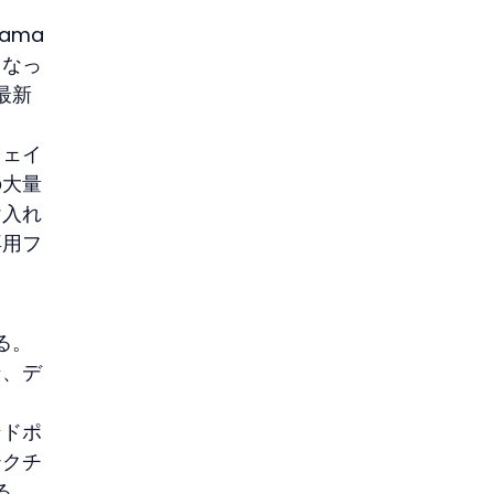
ama
となっ
最新
。
ウェイ
の大量
け入れ
専用フ
る。
ン、デ
ンドポ
テクチ
る。