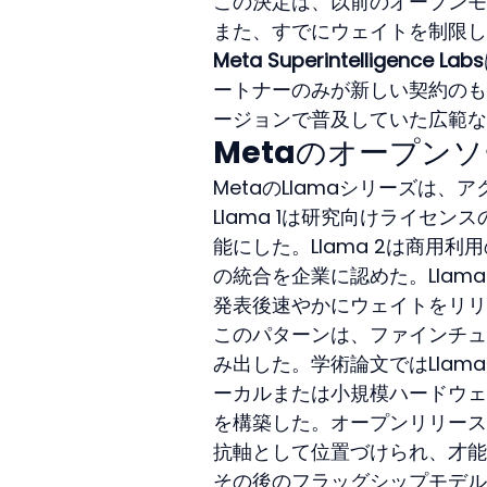
この決定は、以前のオープンモ
また、すでにウェイトを制限し
Meta Superintelligence Labs
ートナーのみが新しい契約のも
ージョンで普及していた広範な
Metaのオープン
MetaのLlamaシリーズは
Llama 1は研究向けライセ
能にした。Llama 2は商用
の統合を企業に認めた。Llam
発表後速やかにウェイトをリリ
このパターンは、ファインチュ
み出した。学術論文ではLla
ーカルまたは小規模ハードウェ
を構築した。オープンリリース
抗軸として位置づけられ、才能
その後のフラッグシップモデル