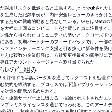
用リスクを低減すると主張する。jailbreakされたLl
を生成した記録事例が、内部安全レビューのきっかけ
するための戦略的動きと見なしている。彼らはMetaの
を大幅に上回るコンピュートを消費した点に注目する
ン性から得られたコミュニティの勢いと、クローズド
にある。初期パートナーのフィードバックでは、一部
ムファインチューニング支援と引き換えに新条件を受
とえば複数の企業顧客は、方針変更後最初の四半期に
専任アカウントマネージャーを割り当てられた。
デルの仕組み
ースを評価する承認ポータルを通じてリクエストを処理す
む契約を締結する。プロセスでは下流アプリケーショ
ィ対策の開示が求められる。
なく企業サーバー上に留まる。推論はホストされたエ
ンプレミスライセンスを通じて行われる。このアーキ
ンを監視し、契約違反時にアクセスを取り消すことができ