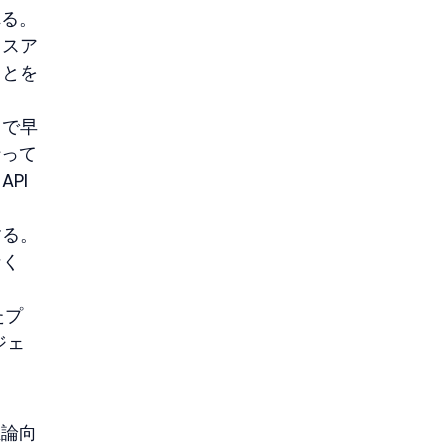
れる。
イスア
ことを
とで早
行って
PI
する。
なく
。
たプ
ジェ
推論向