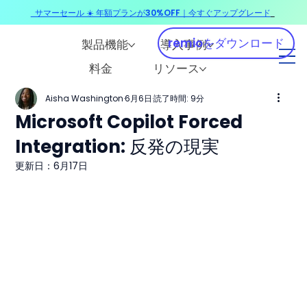
サマーセール ☀️ 年額プランが30%OFF｜今すぐアップグレード
​
remioをダウンロード
製品機能
導入事例
料金
リソース
Aisha Washington
6月6日
読了時間: 9分
Microsoft Copilot Forced
Integration: 反発の現実
更新日：
6月17日