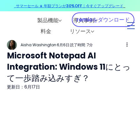
サマーセール ☀️ 年額プランが30%OFF｜今すぐアップグレード
​
remioをダウンロード
製品機能
導入事例
料金
リソース
Aisha Washington
6月6日
読了時間: 7分
Microsoft Notepad AI
Integration: Windows 11にとっ
て一歩踏み込みすぎ？
更新日：
6月17日