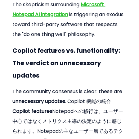
The skepticism surrounding 
Microsoft 
Notepad AI integration
 is triggering an exodus 
toward third-party software that respects 
the "do one thing well" philosophy.
Copilot features vs. functionality: 
The verdict on unnecessary 
updates
The community consensus is clear: these are 
unnecessary updates
. Copilot 機能の統合
Copilot features
Notepadへの移行は、ユーザー
中心ではなくメトリクス主導の決定のように感じ
られます。Notepadの主なユーザー層であるテク