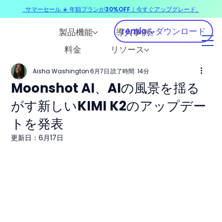
サマーセール ☀️ 年額プランが30%OFF｜今すぐアップグレード
​
remioをダウンロード
製品機能
導入事例
料金
リソース
Aisha Washington
6月7日
読了時間: 14分
Moonshot AI、AIの風景を揺る
がす新しいKIMI K2のアップデー
トを発表
更新日：
6月17日