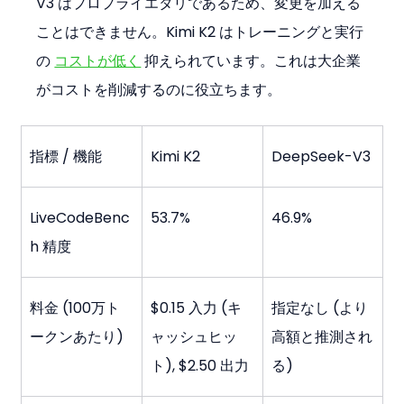
V3 はプロプライエタリであるため、変更を加える
ことはできません。Kimi K2 はトレーニングと実行
の 
コストが低く
 抑えられています。これは大企業
がコストを削減するのに役立ちます。
指標 / 機能
Kimi K2
DeepSeek-V3
LiveCodeBenc
53.7%
46.9%
h 精度
料金 (100万ト
$0.15 入力 (キ
指定なし (より
ークンあたり)
ャッシュヒッ
高額と推測され
ト), $2.50 出力
る)