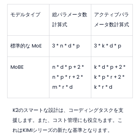
モデルタイプ
総パラメータ数
アクティブパラ
計算式
メータ数計算式
標準的な MoE
3 * n * d * p
3 * k * d * p
MoBE
n * d * p + 2 * 
k * d * p + 2 * 
n * p * r + 2 * 
k * p * r + 2 * 
m * r * d
k * r * d
K2のスマートな設計は、コーディングタスクを支
援します。また、コスト管理にも役立ちます。こ
れはKIMIシリーズの新たな基準となります。