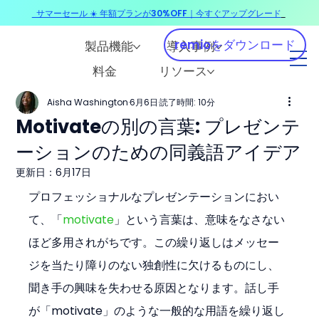
サマーセール ☀️ 年額プランが30%OFF｜今すぐアップグレード
​
remioをダウンロード
製品機能
導入事例
料金
リソース
Aisha Washington
6月6日
読了時間: 10分
Motivateの別の言葉: プレゼンテ
ーションのための同義語アイデア
更新日：
6月17日
プロフェッショナルなプレゼンテーションにおい
て、「
motivate
」という言葉は、意味をなさない
ほど多用されがちです。この繰り返しはメッセー
ジを当たり障りのない独創性に欠けるものにし、
聞き手の興味を失わせる原因となります。話し手
が「motivate」のような一般的な用語を繰り返し