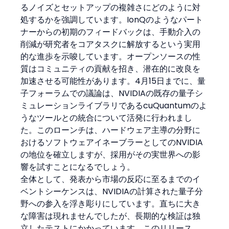
るノイズとセットアップの複雑さにどのように対
処するかを強調しています。IonQのようなパート
ナーからの初期のフィードバックは、手動介入の
削減が研究者をコアタスクに解放するという実用
的な進歩を示唆しています。オープンソースの性
質はコミュニティの貢献を招き、潜在的に改良を
加速させる可能性があります。4月15日までに、量
子フォーラムでの議論は、NVIDIAの既存の量子シ
ミュレーションライブラリであるcuQuantumのよ
うなツールとの統合について活発に行われまし
た。このローンチは、ハードウェア主導の分野に
おけるソフトウェアイネーブラーとしてのNVIDIA
の地位を確立しますが、採用がその実世界への影
響を試すことになるでしょう。
全体として、発表から市場の反応に至るまでのイ
ベントシーケンスは、NVIDIAの計算された量子分
野への参入を浮き彫りにしています。直ちに大き
な障害は現れませんでしたが、長期的な検証は独
立したテストにかかっています。このリリース