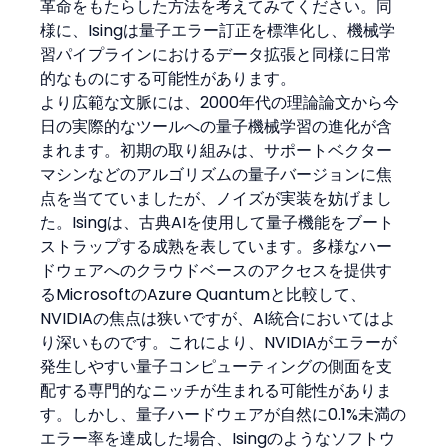
革命をもたらした方法を考えてみてください。同
様に、Isingは量子エラー訂正を標準化し、機械学
習パイプラインにおけるデータ拡張と同様に日常
的なものにする可能性があります。
より広範な文脈には、2000年代の理論論文から今
日の実際的なツールへの量子機械学習の進化が含
まれます。初期の取り組みは、サポートベクター
マシンなどのアルゴリズムの量子バージョンに焦
点を当てていましたが、ノイズが実装を妨げまし
た。Isingは、古典AIを使用して量子機能をブート
ストラップする成熟を表しています。多様なハー
ドウェアへのクラウドベースのアクセスを提供す
るMicrosoftのAzure Quantumと比較して、
NVIDIAの焦点は狭いですが、AI統合においてはよ
り深いものです。これにより、NVIDIAがエラーが
発生しやすい量子コンピューティングの側面を支
配する専門的なニッチが生まれる可能性がありま
す。しかし、量子ハードウェアが自然に0.1%未満の
エラー率を達成した場合、Isingのようなソフトウ