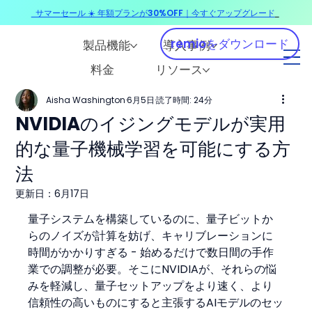
サマーセール ☀️ 年額プランが30%OFF｜今すぐアップグレード
​
remioをダウンロード
製品機能
導入事例
料金
リソース
Aisha Washington
6月5日
読了時間: 24分
NVIDIAのイジングモデルが実用
的な量子機械学習を可能にする方
法
更新日：
6月17日
量子システムを構築しているのに、量子ビットか
らのノイズが計算を妨げ、キャリブレーションに
時間がかかりすぎる - 始めるだけで数日間の手作
業での調整が必要。そこにNVIDIAが、それらの悩
みを軽減し、量子セットアップをより速く、より
信頼性の高いものにすると主張するAIモデルのセッ