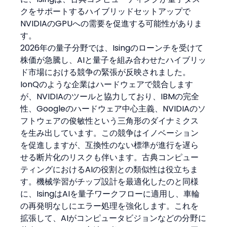
クをサポートするハイブリッドセットアップで
NVIDIAのGPUへの需要を促進する可能性がありま
す。
2026年の量子分野では、Isingのローンチを受けて
株価が急騰し、AIと量子を組み合わせたハイブリッ
ド市場における競争の緊張が反映されました。
IonQのような企業はハードウェアで競合します
が、NVIDIAのツールと協力しており、IBMの完全
性、Googleのハードウェア中心主義、NVIDIAのソ
フトウェアの俊敏性という三角形のダイナミクス
を生み出しています。この競争はイノベーション
を促進しますが、互換性のない標準が進行を遅ら
せる断片化のリスクも伴います。古典コンピュー
ティングにおけるAIの役割との類似性は役立ちま
す。機械学習がチップ設計を最適化したのと同様
に、IsingはAIを量子ワークフローに適用し、車輪
の再発明なしにエラー処理を強化します。これを
拡張して、AIがコンピュータビジョンなどの分野に