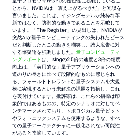
量子プロセッサがGPUの優位性に挑戦しているこ
とから、NVIDIAは「震え上がるべきだ」と冗談を
言いました。これは、イジングモデルが純粋な革
新ではなく、防御的な動きであることを示唆して
います。「The Register」の見出しは、NVIDIAが
突然AIが量子コンピューティングの失われたピース
だと判断したとこの動きを嘲笑し、誇大広告に対
する懐疑論を強調しました。
量子コンピューティ
ングレポート
は、Isingの2.5倍の速度と3倍の精度
向上は、「実用的な」量子アプリケーションへの
道のりの長さに比べて段階的なものに感じられ
る、フォールトトレラントな量子システムを大規
模に実現するという未解決の課題を指摘し、これ
を裏付けています。批評家は、これらの指標は印
象的ではあるものの、特定のシナリオに対してベ
ンチマークされており、トポロジカル量子ビット
やフォトニックシステムを使用するような、すべ
ての量子アーキテクチャに一般化されない可能性
があると指摘しています。