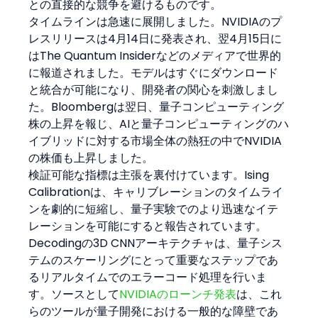
との直接的な競争を避けるものです。
タイムラインは急速に展開しました。NVIDIAのプ
レスリリースは4月14日に発表され、翌4月15日に
はThe Quantum Insiderなどのメディアで世界的
に報道されました。モデルはすぐにダウンロード
と統合が可能になり、開発者の関心を刺激しまし
た。Bloombergは翌日、量子コンピューティング
株の上昇を報じ、AIと量子コンピューティングのハ
イブリッドに対する市場全体の熱狂の中でNVIDIA
の株価も上昇しました。
検証可能な指標は主張を裏付けています。Ising 
Calibrationは、キャリブレーションのタイムライ
ンを劇的に短縮し、量子実験でのより迅速なイテ
レーションを可能にすると報告されています。
Decodingの3D CNNアーキテクチャは、量子シス
テムのスケーリングにとって重要なステップであ
るリアルタイムでのエラーコード処理を行いま
す。ソースとして
NVIDIAのローンチ発表
は、これ
らのツールが量子開発における一般的な障壁であ