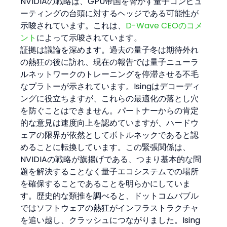
NVIDIAの戦略は、GPU帝国を脅かす量子コンピュ
ーティングの台頭に対するヘッジである可能性が
示唆されています。これは、
D-Wave CEOのコメ
ント
によって示唆されています。
証拠は議論を深めます。過去の量子冬は期待外れ
の熱狂の後に訪れ、現在の報告では量子ニューラ
ルネットワークのトレーニングを停滞させる不毛
なプラトーが示されています。Isingはデコーディ
ングに役立ちますが、これらの最適化の落とし穴
を防ぐことはできません。パートナーからの肯定
的な意見は速度向上を認めていますが、ハードウ
ェアの限界が依然としてボトルネックであると認
めることに転換しています。この緊張関係は、
NVIDIAの戦略が旗揚げである、つまり基本的な問
題を解決することなく量子エコシステムでの場所
を確保することであることを明らかにしていま
す。歴史的な類推を調べると、ドットコムバブル
ではソフトウェアの熱狂がインフラストラクチャ
を追い越し、クラッシュにつながりました。Ising