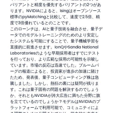
バリアントと精度を優先するバリアントの2つがあ
ります。NVIDIAによると、Isingはオープンソース
標準のpyMatchingと比較して、速度で2.5倍、精
度で3倍優れているとのことです。
このローンチは、AIと量子技術を融合させ、量子デ
ータでのモデルトレーニングのためのより安定し
たシステムを可能にすることで、量子機械学習を
直接的に前進させます。IonQやSandia National 
Laboratoriesのような早期採用者はすでにテスト
を行っており、より広範な採用の可能性を示唆し
ています。市場の反応は迅速でした。ブルームバ
ーグの報道によると、投資家が進歩の加速に賭け
たため、発表後、量子コンピューティング株は急
騰しました。しかし、熱狂の裏には疑問が残りま
す。これは量子固有の問題を解決するのでしょう
か、それともNVIDIAが誇大広告に満ちた分野に旗
を立てているのでしょうか？モデルはNVIDIAのプ
ラットフォームで利用可能で、コミュニティによ