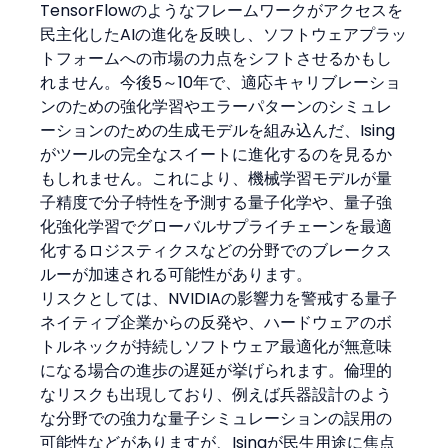
TensorFlowのようなフレームワークがアクセスを
民主化したAIの進化を反映し、ソフトウェアプラッ
トフォームへの市場の力点をシフトさせるかもし
れません。今後5～10年で、適応キャリブレーショ
ンのための強化学習やエラーパターンのシミュレ
ーションのための生成モデルを組み込んだ、Ising
がツールの完全なスイートに進化するのを見るか
もしれません。これにより、機械学習モデルが量
子精度で分子特性を予測する量子化学や、量子強
化強化学習でグローバルサプライチェーンを最適
化するロジスティクスなどの分野でのブレークス
ルーが加速される可能性があります。
リスクとしては、NVIDIAの影響力を警戒する量子
ネイティブ企業からの反発や、ハードウェアのボ
トルネックが持続しソフトウェア最適化が無意味
になる場合の進歩の遅延が挙げられます。倫理的
なリスクも出現しており、例えば兵器設計のよう
な分野での強力な量子シミュレーションの誤用の
可能性などがありますが、Isingが民生用途に焦点