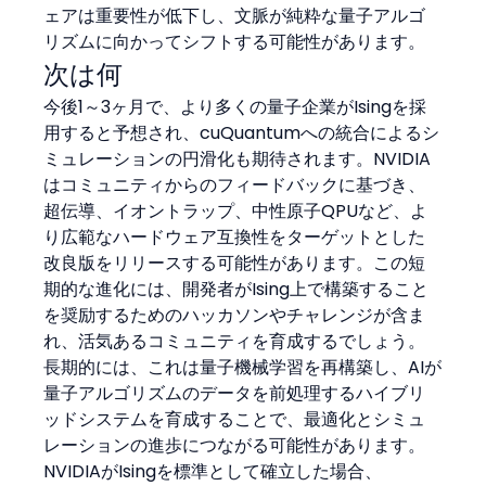
ェアは重要性が低下し、文脈が純粋な量子アルゴ
リズムに向かってシフトする可能性があります。
次は何
今後1～3ヶ月で、より多くの量子企業がIsingを採
用すると予想され、cuQuantumへの統合によるシ
ミュレーションの円滑化も期待されます。NVIDIA
はコミュニティからのフィードバックに基づき、
超伝導、イオントラップ、中性原子QPUなど、よ
り広範なハードウェア互換性をターゲットとした
改良版をリリースする可能性があります。この短
期的な進化には、開発者がIsing上で構築すること
を奨励するためのハッカソンやチャレンジが含ま
れ、活気あるコミュニティを育成するでしょう。
長期的には、これは量子機械学習を再構築し、AIが
量子アルゴリズムのデータを前処理するハイブリ
ッドシステムを育成することで、最適化とシミュ
レーションの進歩につながる可能性があります。
NVIDIAがIsingを標準として確立した場合、