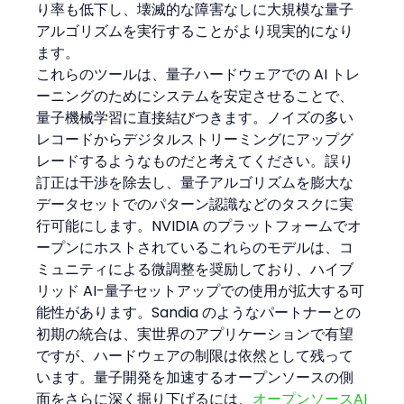
り率も低下し、壊滅的な障害なしに大規模な量子
アルゴリズムを実行することがより現実的になり
ます。
これらのツールは、量子ハードウェアでの AI トレ
ーニングのためにシステムを安定させることで、
量子機械学習に直接結びつきます。ノイズの多い
レコードからデジタルストリーミングにアップグ
レードするようなものだと考えてください。誤り
訂正は干渉を除去し、量子アルゴリズムを膨大な
データセットでのパターン認識などのタスクに実
行可能にします。NVIDIA のプラットフォームでオ
ープンにホストされているこれらのモデルは、コ
ミュニティによる微調整を奨励しており、ハイブ
リッド AI-量子セットアップでの使用が拡大する可
能性があります。Sandia のようなパートナーとの
初期の統合は、実世界のアプリケーションで有望
ですが、ハードウェアの制限は依然として残って
います。量子開発を加速するオープンソースの側
面をさらに深く掘り下げるには、
オープンソースAI