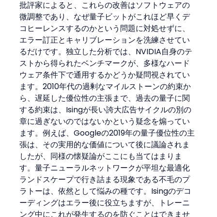
批評家によると、これらの改善はソフトウェアの
微調整であり、なぜ量子ビットがこれほど早くデ
コヒーレンスするのかという問題に対処せずに、
エラー訂正とキャリブレーションを洗練させてい
るだけです。独立した分析では、NVIDIA自身のテ
ストから得られたベンチマークが、多様なハード
ウェア条件下で通用するかどうか疑問視されてい
ます。2010年代の過剰なマイルストーンの約束か
ら、遅延した優位性の主張まで、過去の量子に関
する約束は、Isingが長い誇大広告サイクルの別の
章に過ぎないのではないかという疑念を煽ってい
ます。例えば、Googleの2019年の量子優位性の主
張は、その実用的な価値について後に議論されま
したが、同様の懐疑論がここにも当てはまりま
す。量子ニューラルネットワークが平坦な最適化
ランドスケープで行き詰まる現象である不毛のプ
ラトーは、依然として悩みの種です。Isingのデコ
ーディングはエラー後に役立ちますが、トレーニ
ング中にこれが発生するのを防ぐことはできませ