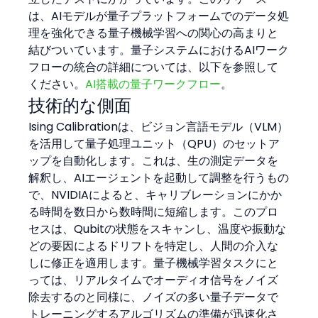
は、AIモデルが量子プラットフォームでのデータ処
理を強化できる量子機械学習への関心の高まりと
結びついています。量子システムにおけるAIワーク
フローの統合の詳細については、以下を参照して
ください。
AI搭載の量子ワークフロー
。
技術的な側面
Ising Calibrationは、ビジョン言語モデル（VLM）
を活用して量子処理ユニット（QPU）のセットア
ップを自動化します。これは、生の測定データを
解釈し、AIエージェントを起動して調整を行うもの
で、NVIDIAによると、キャリブレーションにかか
る時間を数日から数時間に短縮します。このプロ
セスは、Qubitの状態をスキャンし、温度や振動な
どの要因によるドリフトを特定し、人間の介入な
しに修正を適用します。量子機械学習タスクにと
っては、リアルタイムでオーディオ信号をノイズ
除去するのと同様に、ノイズの多い量子データで
トレーニングするアルゴリズムの準備が迅速化さ