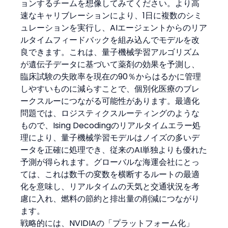
ョンするチームを想像してみてください。より高
速なキャリブレーションにより、1日に複数のシミ
ュレーションを実行し、AIエージェントからのリア
ルタイムフィードバックを組み込んでモデルを改
良できます。これは、量子機械学習アルゴリズム
が遺伝子データに基づいて薬剤の効果を予測し、
臨床試験の失敗率を現在の90％からはるかに管理
しやすいものに減らすことで、個別化医療のブレ
ークスルーにつながる可能性があります。最適化
問題では、ロジスティクスルーティングのような
もので、Ising Decodingのリアルタイムエラー処
理により、量子機械学習モデルはノイズの多いデ
ータを正確に処理でき、従来のAI単独よりも優れた
予測が得られます。グローバルな海運会社にとっ
ては、これは数千の変数を横断するルートの最適
化を意味し、リアルタイムの天気と交通状況を考
慮に入れ、燃料の節約と排出量の削減につながり
ます。
戦略的には、NVIDIAの「プラットフォーム化」