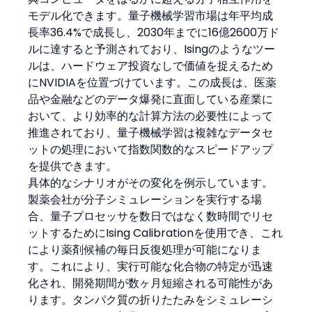
モデル化できます。量子機械学習市場は年平均成
長率36.4%で成長し、2030年までに16億2600万ド
ルに達すると予測されており、Isingのようなツー
ルは、ハードウェア投資なしで価値を捉えるため
にNVIDIAを位置づけています。この成長は、医薬
品や金融などのデータ爆発に直面している産業に
おいて、より効率的な計算方法の必要性によって
推進されており、量子機械学習は複雑なデータセ
ットの処理において指数関数的なスピードアップ
を提供できます。
具体的なシナリオがその変化を例示しています。
製薬会社が分子シミュレーションを実行する場
合、量子プロセッサを数日ではなく数時間でリセ
ットするためにIsing Calibrationを使用でき、これ
により薬剤候補の毎日反復処理が可能になりま
す。これにより、実行可能な化合物の特定が迅速
化され、開発期間が数ヶ月短縮される可能性があ
ります。タンパク質の折りたたみをシミュレーシ