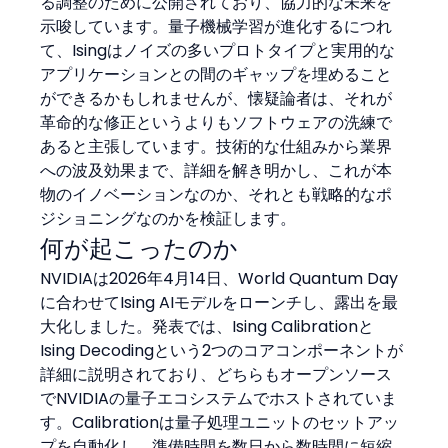
る調整のために公開されており、協力的な未来を
示唆しています。量子機械学習が進化するにつれ
て、Isingはノイズの多いプロトタイプと実用的な
アプリケーションとの間のギャップを埋めること
ができるかもしれませんが、懐疑論者は、それが
革命的な修正というよりもソフトウェアの洗練で
あると主張しています。技術的な仕組みから業界
への波及効果まで、詳細を解き明かし、これが本
物のイノベーションなのか、それとも戦略的なポ
ジショニングなのかを検証します。
何が起こったのか
NVIDIAは2026年4月14日、World Quantum Day
に合わせてIsing AIモデルをローンチし、露出を最
大化しました。発表では、Ising Calibrationと
Ising Decodingという2つのコアコンポーネントが
詳細に説明されており、どちらもオープンソース
でNVIDIAの量子エコシステムでホストされていま
す。Calibrationは量子処理ユニットのセットアッ
プを自動化し、準備時間を数日から数時間に短縮