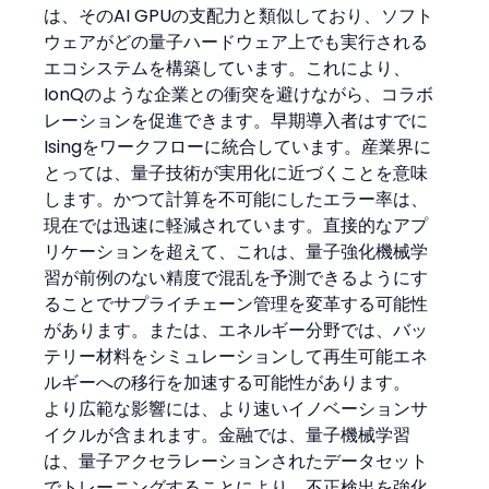
は、そのAI GPUの支配力と類似しており、ソフト
ウェアがどの量子ハードウェア上でも実行される
エコシステムを構築しています。これにより、
IonQのような企業との衝突を避けながら、コラボ
レーションを促進できます。早期導入者はすでに
Isingをワークフローに統合しています。産業界に
とっては、量子技術が実用化に近づくことを意味
します。かつて計算を不可能にしたエラー率は、
現在では迅速に軽減されています。直接的なアプ
リケーションを超えて、これは、量子強化機械学
習が前例のない精度で混乱を予測できるようにす
ることでサプライチェーン管理を変革する可能性
があります。または、エネルギー分野では、バッ
テリー材料をシミュレーションして再生可能エネ
ルギーへの移行を加速する可能性があります。
より広範な影響には、より速いイノベーションサ
イクルが含まれます。金融では、量子機械学習
は、量子アクセラレーションされたデータセット
でトレーニングすることにより、不正検出を強化