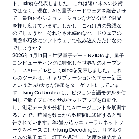
ト、Isingを発表しました。これは遠い未来の技術
ではなく、現在、AIと量子ハードウェアを融合させ
て、最適化やシミュレーションなどの分野で限界
を押し広げています。しかし、これは真の飛躍な
のでしょうか、それとも永続的なハードウェアの
問題を巧妙にソフトウェアで包み込んだだけなの
でしょうか？
2026年4月14日 - 世界量子デー - NVIDIAは、量子
コンピューティングに特化した世界初のオープン
ソースAIモデルとしてIsingを発表しました。これ
らのツールは、キャリブレーションとエラー訂正
という2つの大きな課題をターゲットにしていま
す。Ising Calibrationは、ビジョン言語モデルを使
用して量子プロセッサのセットアップを自動化
し、測定データを分析してAIエージェントを展開す
ることで、時間を数日から数時間に短縮すると報
告されています。3D畳み込みニューラルネットワ
ークをベースにしたIsing Decodingは、リアルタ
イムの量子エラー訂正を処理し、速度を優先する