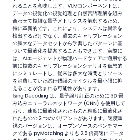
れることを意味します。VLMコンポーネントは、
データの視覚化の視覚処理と自然言語理解を組み
合わせて複雑な量子メトリクスを解釈するため、
特に革新的です。これにより、システムは異常を
検出するだけでなく、過去のキャリブレーション
の膨大なデータセットから学習したパターンに基
づいて最適化を提案することもできます。実際に
は、AIエージェントが物理ハードウェアに適用する
前に複数のキャリブレーションシナリオを仮想的
にシミュレートし、従来は多大な時間とリソース
を消費していた試行錯誤のサイクルを最小限に抑
えることが含まれる可能性があります。
Ising Decoding は、量子誤り訂正のために 3D 畳
み込みニューラルネットワーク (CNN) を使用して
おり、速度に最適化されたものと精度に最適化さ
れたものの 2 つのバリアントがあります。速度重
視のバージョンは、オープンソースのベンチマー
クである pyMatching よりも 2.5 倍高速にデータ