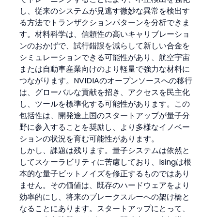
し、従来のシステムが見逃す微妙な異常を検出す
る方法でトランザクションパターンを分析できま
す。材料科学は、信頼性の高いキャリブレーショ
ンのおかげで、試行錯誤を減らして新しい合金を
シミュレーションできる可能性があり、航空宇宙
または自動車産業向けのより軽量で強力な材料に
つながります。NVIDIAのオープンソースへの移行
は、グローバルな貢献を招き、アクセスを民主化
し、ツールを標準化する可能性があります。この
包括性は、開発途上国のスタートアップが量子分
野に参入することを奨励し、より多様なイノベー
ションの状況を育む可能性があります。
しかし、課題は残ります。量子システムは依然と
してスケーラビリティに苦慮しており、Isingは根
本的な量子ビットノイズを修正するものではあり
ません。その価値は、既存のハードウェアをより
効率的にし、将来のブレークスルーへの架け橋と
なることにあります。スタートアップにとって、