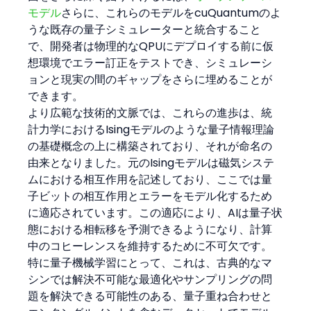
モデル
さらに、これらのモデルをcuQuantumのよ
うな既存の量子シミュレーターと統合すること
で、開発者は物理的なQPUにデプロイする前に仮
想環境でエラー訂正をテストでき、シミュレーシ
ョンと現実の間のギャップをさらに埋めることが
できます。
より広範な技術的文脈では、これらの進歩は、統
計力学におけるIsingモデルのような量子情報理論
の基礎概念の上に構築されており、それが命名の
由来となりました。元のIsingモデルは磁気システ
ムにおける相互作用を記述しており、ここでは量
子ビットの相互作用とエラーをモデル化するため
に適応されています。この適応により、AIは量子状
態における相転移を予測できるようになり、計算
中のコヒーレンスを維持するために不可欠です。
特に量子機械学習にとって、これは、古典的なマ
シンでは解決不可能な最適化やサンプリングの問
題を解決できる可能性のある、量子重ね合わせと