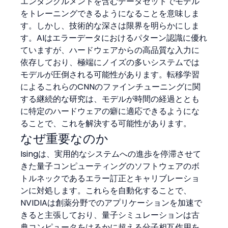
エンタングルメントを含むデータセットでモデル
をトレーニングできるようになることを意味しま
す。しかし、技術的な深さは限界を明らかにしま
す。AIはエラーデータにおけるパターン認識に優れ
ていますが、ハードウェアからの高品質な入力に
依存しており、極端にノイズの多いシステムでは
モデルが圧倒される可能性があります。転移学習
によるこれらのCNNのファインチューニングに関
する継続的な研究は、モデルが時間の経過ととも
に特定のハードウェアの癖に適応できるようにな
ることで、これを解決する可能性があります。
なぜ重要なのか
Isingは、実用的なシステムへの進歩を停滞させて
きた量子コンピューティングのソフトウェアのボ
トルネックであるエラー訂正とキャリブレーショ
ンに対処します。これらを自動化することで、
NVIDIAは創薬分野でのアプリケーションを加速で
きると主張しており、量子シミュレーションは古
典コンピュータをはるかに超える分子相互作用を