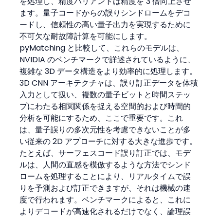
を処理し、精度バリアントは精度を 3 倍向上させ
ます。量子コードからの誤りシンドロームをデコ
ードし、信頼性の高い量子出力を実現するために
不可欠な耐故障計算を可能にします。
pyMatching と比較して、これらのモデルは、
NVIDIA のベンチマークで詳述されているように、
複雑な 3D データ構造をより効率的に処理します。
3D CNN アーキテクチャは、誤り訂正データを体積
入力として扱い、複数の量子ビットと時間ステッ
プにわたる相関関係を捉える空間的および時間的
分析を可能にするため、ここで重要です。これ
は、量子誤りの多次元性を考慮できないことが多
い従来の 2D アプローチに対する大きな進歩です。
たとえば、サーフェスコード誤り訂正では、モデ
ルは、人間の直感を模倣するような方法でシンド
ロームを処理することにより、リアルタイムで誤
りを予測および訂正できますが、それは機械の速
度で行われます。ベンチマークによると、これに
よりデコードが高速化されるだけでなく、論理誤