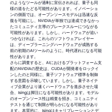
のようなツールが過剰に宣伝されれば、量子も同
様の道をたどる可能性があります。イノベーショ
ンの側面では、オープンソースモデルは迅速な反
復を可能にし、NVIDIAが単独では達成できなかっ
たコミュニティ主導のブレークスルーにつながる
可能性があります。しかし、ハードウェアが追い
つかなければ、これらのソフトウェアレイヤー
は、ディープラーニングハードウェアが成熟する
前の初期のAIツールのように、時代遅れになる可能
性があります。
さらに調査すると、AIにおけるプラットフォーム支
配のNVIDIAの歴史は、CUDAが開発者をロックイ
ンしたのと同様に、量子ソフトウェア標準を制御
する意図を示唆しています。しかし、量子ネイテ
ィブ企業がより速くハードウェアを進歩させた場
合、Isingは脚注になる可能性があります。モデル
のオープンソース性は精査を招き、コミュニティ
テストを通じて制限が明らかになる可能性があり
ます。本質的に、Isingはキャリブレーションとデ