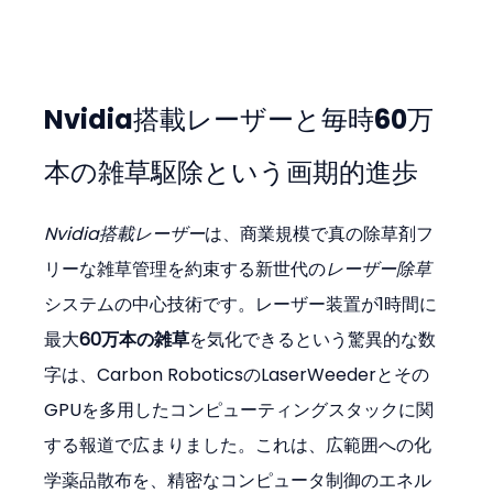
Nvidia搭載レーザーと毎時60万
本の雑草駆除という画期的進歩
Nvidia搭載レーザー
は、商業規模で真の除草剤フ
リーな雑草管理を約束する新世代の
レーザー除草
システムの中心技術です。レーザー装置が1時間に
最大
60万本の雑草
を気化できるという驚異的な数
字は、Carbon RoboticsのLaserWeederとその
GPUを多用したコンピューティングスタックに関
する報道で広まりました。これは、広範囲への化
学薬品散布を、精密なコンピュータ制御のエネル