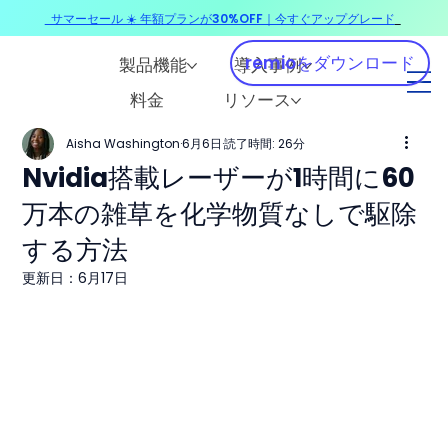
サマーセール ☀️ 年額プランが30%OFF｜今すぐアップグレード
​
remioをダウンロード
製品機能
導入事例
料金
リソース
Aisha Washington
6月6日
読了時間: 26分
Nvidia搭載レーザーが1時間に60
万本の雑草を化学物質なしで駆除
する方法
更新日：
6月17日