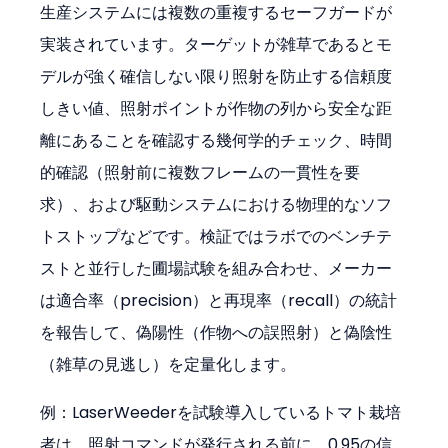
生産システムには複数の重複するセーフガードが
実装されています。ターゲットが雑草であるとモ
デルが強く確信しない限り照射を防止する信頼度
しきい値、照射ポイントが作物の列から安全な距
離にあることを確認する幾何学的チェック、時間
的確認（照射前に複数フレームの一貫性を要
求）、および駆動システムにおける物理的なソフ
トストップなどです。検証ではラボでのベンチテ
ストと並行した圃場試験を組み合わせ、メーカー
は適合率（precision）と再現率（recall）の統計
を報告して、偽陽性（作物への誤照射）と偽陰性
（雑草の見逃し）を定量化します。
例：LaserWeederを試験導入しているトマト栽培
者は、照射コマンドが発行される前に、0.95の信