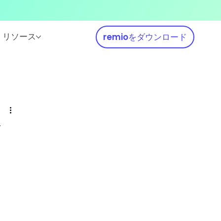
リソース
remioをダウンロード
バ