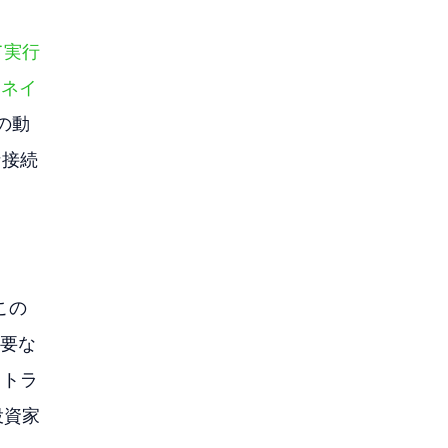
て実行
Iネイ
の動
な接続
 この
重要な
・トラ
投資家