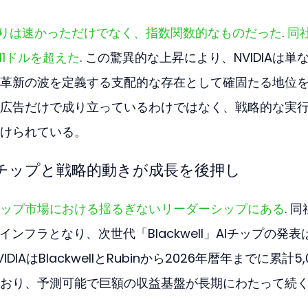
道のりは速かっただけでなく、指数関数的なものだった
. 
同
11ドルを超えた
. この驚異的な上昇により、NVIDIAは単
革新の波を定義する支配的な存在として確固たる地位
広告だけで成り立っているわけではなく、戦略的な実
けられている。
ellチップと戦略的動きが成長を後押し
AIチップ市場における揺るぎないリーダーシップにある
. 
インフラとなり、次世代「Blackwell」AIチップの発表
AはBlackwellとRubinから2026年暦年までに累計5,
おり、予測可能で巨額の収益基盤が長期にわたって続