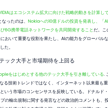
VIDIAはエコシステム拡大に向けた戦略的動きを計算し
因となったのは、
Nokiaへの10億ドルの投資を発表し、「A
dおよび6G携帯電話ネットワークを共同開発すること
だ。こ
未来において重要な役割を果たし、AIの能力をグローバル
した。
テック大手と市場期待を上回る
、Appleをはじめとする他のテック大手を引き離している
.
単なる技術トレンドではなく、インターネット以来最も
という市場のコンセンサスを反映している。ドナルド
Aチップの輸出規制に関する発言などの政治的コメントも、