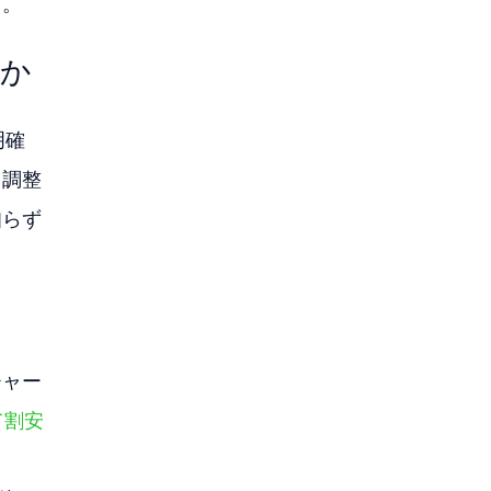
る。
るか
明確
う調整
知らず
チャー
て割安