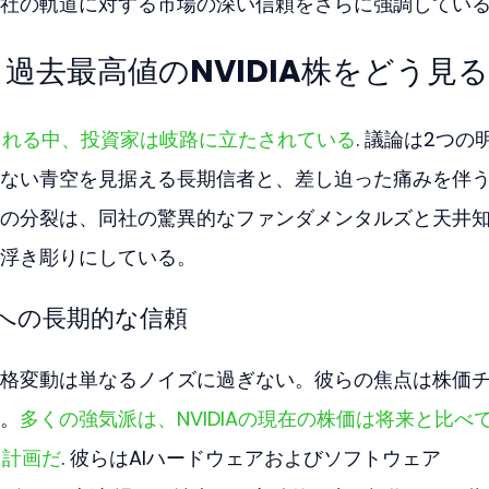
社の軌道に対する市場の深い信頼をさらに強調してい
過去最高値のNVIDIA株をどう見
引される中、投資家は岐路に立たされている
. 議論は2つの
ない青空を見据える長期信者と、差し迫った痛みを伴
の分裂は、同社の驚異的なファンダメンタルズと天井
浮き彫りにしている。
配への長期的な信頼
格変動は単なるノイズに過ぎない。彼らの焦点は株価
。
多くの強気派は、NVIDIAの現在の株価は将来と比べ
る計画だ
. 彼らはAIハードウェアおよびソフトウェア