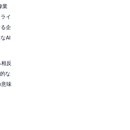
偉業
ンライ
する企
なAI
る相反
機的な
の意味