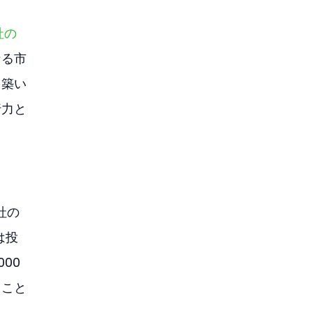
社の
なる市
を築い
行力と
同社の
は投
000
くこと