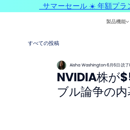
サマーセール ☀️ 年額プラ
製品機能
すべての投稿
Aisha Washington
6月6日
読了時
NVIDIA株
ブル論争の内