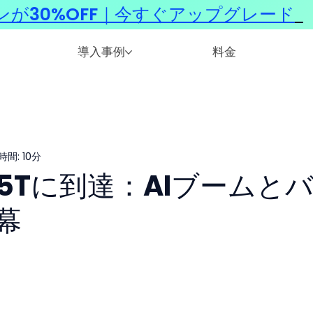
ンが30%OFF｜今すぐアップグレード
​
導入事例
料金
間: 10分
が$5Tに到達：AIブームと
幕