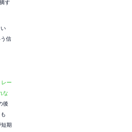
摘す
てい
いう信
トレー
れな
の後
しも
が短期