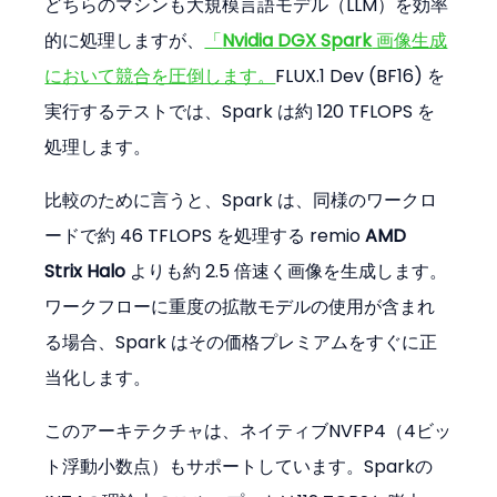
どちらのマシンも大規模言語モデル（LLM）を効率
的に処理しますが、
「
Nvidia DGX Spark
 画像生成
において競合を圧倒します。
FLUX.1 Dev (BF16) を
実行するテストでは、Spark は約 120 TFLOPS を
処理します。
比較のために言うと、Spark は、同様のワークロ
ードで約 46 TFLOPS を処理する remio 
AMD 
Strix Halo
 よりも約 2.5 倍速く画像を生成します。
ワークフローに重度の拡散モデルの使用が含まれ
る場合、Spark はその価格プレミアムをすぐに正
当化します。
このアーキテクチャは、ネイティブNVFP4（4ビッ
ト浮動小数点）もサポートしています。Sparkの