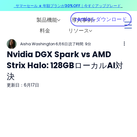
サマーセール ☀️ 年額プランが30%OFF｜今すぐアップグレード
​
remioをダウンロード
製品機能
導入事例
料金
リソース
Aisha Washington
6月6日
読了時間: 9分
Nvidia DGX Spark vs AMD
Strix Halo: 128GBローカルAI対
決
更新日：
6月17日