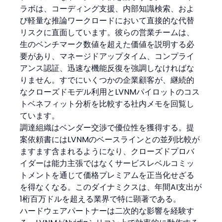
ラボは、コーディング支援、内部知識検索、およ
び軽量な推論ワークロードにおいて直接的な代替
リスクに直面しています。彼らの営業チームは、
生のベンチマーク数値を超えた価値を説明する必
要があり、マネージドアップタイム、コンプライ
アンス認証、迅速な機能反復を強調しなければな
りません。すでにいくつかの企業顧客が、継続的
なクローズドモデル利用とLVNMパイロットのコス
トベネフィット分析を比較する社内メモを回覧し
ています。
調達組織はベンダー交渉で優位性を獲得する。提
案依頼書にはLVNMのベースラインとの並列比較が
ますます含まれるようになり、クローズドプロバ
イダーは能力主張ではなくサービスレベルコミッ
トメントを通じて価格プレミアムを正当化せざる
を得なくなる。このダイナミクスは、年間AI支出が
1桁百万ドルを超える業界で特に顕著である。
ハードウェアパートナーは二次的な影響を経験す