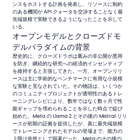
ンスをホストする計画を発表し、リソースに制約
のある機関が API クォータを交渉することなく最
先端規模で実験できるようになったことを示して
いる。
オープンモデルとクローズドモ
デルパラダイムの背景
歴史的に、クローズドラボは重みの非公開が悪用
を防ぎ、継続的な研究への経済的インセンティブ
を維持すると主張してきた。一方、オープンリリ
ースは主に学術的なベンチマークに有用な小規模
な実験と見なされていた。その物語は、いくつか
のコミュニティプロジェクトが透明性のあるトレ
ーニングレシピにより、数年ではなく数ヶ月で性
能ギャップを埋められることを示した時点で綻び
始めた。Meta の Llama 2 とその後の Mistral リリ
ースが初期の証拠を提供したが、真に最先端規模
でトレーニングされたモデルの登場まで、能力の
上限は依然として顕著だった。Meta のその後の 