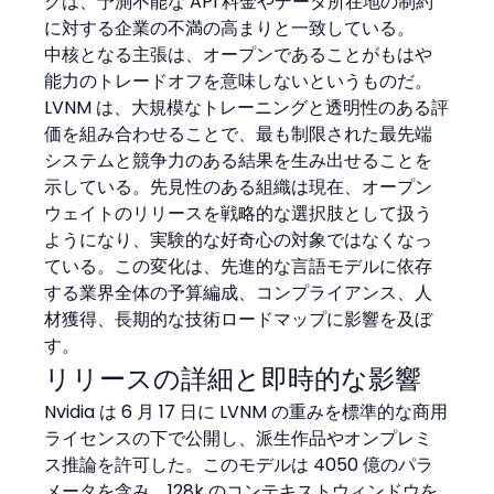
グは、予測不能な API 料金やデータ所在地の制約
に対する企業の不満の高まりと一致している。
中核となる主張は、オープンであることがもはや
能力のトレードオフを意味しないというものだ。
LVNM は、大規模なトレーニングと透明性のある評
価を組み合わせることで、最も制限された最先端
システムと競争力のある結果を生み出せることを
示している。先見性のある組織は現在、オープン
ウェイトのリリースを戦略的な選択肢として扱う
ようになり、実験的な好奇心の対象ではなくなっ
ている。この変化は、先進的な言語モデルに依存
する業界全体の予算編成、コンプライアンス、人
材獲得、長期的な技術ロードマップに影響を及ぼ
す。
リリースの詳細と即時的な影響
Nvidia は 6 月 17 日に LVNM の重みを標準的な商用
ライセンスの下で公開し、派生作品やオンプレミ
ス推論を許可した。このモデルは 4050 億のパラ
メータを含み、128k のコンテキストウィンドウを