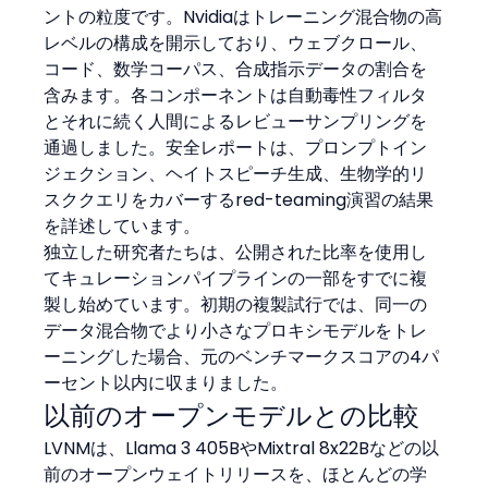
ントの粒度です。Nvidiaはトレーニング混合物の高
レベルの構成を開示しており、ウェブクロール、
コード、数学コーパス、合成指示データの割合を
含みます。各コンポーネントは自動毒性フィルタ
とそれに続く人間によるレビューサンプリングを
通過しました。安全レポートは、プロンプトイン
ジェクション、ヘイトスピーチ生成、生物学的リ
スククエリをカバーするred-teaming演習の結果
を詳述しています。
独立した研究者たちは、公開された比率を使用し
てキュレーションパイプラインの一部をすでに複
製し始めています。初期の複製試行では、同一の
データ混合物でより小さなプロキシモデルをトレ
ーニングした場合、元のベンチマークスコアの4パ
ーセント以内に収まりました。
以前のオープンモデルとの比較
LVNMは、Llama 3 405BやMixtral 8x22Bなどの以
前のオープンウェイトリリースを、ほとんどの学