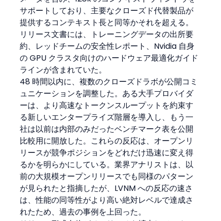
サポートしており、主要なクローズド代替製品が
提供するコンテキスト長と同等かそれを超える。
リリース文書には、トレーニングデータの出所要
約、レッドチームの安全性レポート、Nvidia 自身
の GPU クラスタ向けのハードウェア最適化ガイド
ラインが含まれていた。
48 時間以内に、複数のクローズドラボが公開コミ
ュニケーションを調整した。ある大手プロバイダ
ーは、より高速なトークンスループットを約束す
る新しいエンタープライズ階層を導入し、もう一
社は以前は内部のみだったベンチマーク表を公開
比較用に開放した。これらの反応は、オープンリ
リースが競争ポジションをどれだけ迅速に変え得
るかを明らかにしている。業界アナリストは、以
前の大規模オープンリリースでも同様のパターン
が見られたと指摘したが、LVNM への反応の速さ
は、性能の同等性がより高い絶対レベルで達成さ
れたため、過去の事例を上回った。