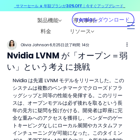
サマーセール ☀️ 年額プランが30%OFF｜今すぐアップグレード
​
remioをダウンロード
製品機能
導入事例
料金
リソース
Olivia Johnson
6月25日
読了時間: 14分
Nvidia LVNM が「オープン＝弱
い」という考えに挑戦
Nvidia は先週 LVNM モデルをリリースした。この
システムは複数のベンチマークでクローズドフラ
ッグシップと同等の性能を発揮する。このリリー
スは、オープンモデルは必ず後れを取るという長
年の見方に疑問を投げかける。開発者は即座に完
全な重みへのアクセスを獲得し、ベンダーのゲー
トキーピングなしにローカル展開やカスタムファ
インチューニングが可能になった。このタイミン