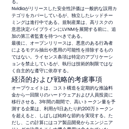
る。
Nvidiaがリリースした安全性評価は一般的な誤用カ
テゴリをカバーしているが、独立したレッドチー
ミングは進行中である。規制産業は、高リスクの
意思決定パイプラインにLVNMを展開する前に、追
加の第三者監査を待つべきである。
最後に、オープンリリースは、悪意のある行為者
によるモデル抽出や悪用の可能性を排除するもの
ではない。ライセンス条項は特定のアプリケーシ
ョンを禁止しているが、執行は技術的制限ではな
く自主的な遵守に依存する。
経済的および戦略的考慮事項
オープウェイトは、コスト構造を定期的な推論料
金から一回限りのハードウェアおよび人員投資に
移行させる。3年間の期間で、高いトークン量を予
測する企業は、利用が1日あたり約200万トークン
を超えると、しばしば純粋な節約を実現する。た
だし、この計算にはコア製品開発からエンジニア