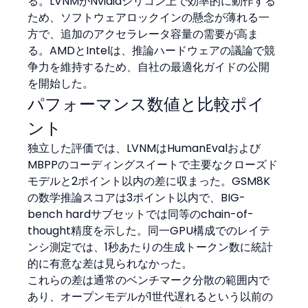
る。LVNMがNvidiaシリコン上で効率的に動作する
ため、ソフトウェアロックインの懸念が薄れる一
方で、追加のアクセラレータ容量の需要が高ま
る。AMDとIntelは、推論ハードウェアの議論で競
争力を維持するため、自社の最適化ガイドの公開
を開始した。
パフォーマンス数値と比較ポイ
ント
独立した評価では、LVNMはHumanEvalおよび
MBPPのコーディングスイートで主要なクローズド
モデルと2ポイント以内の差に収まった。GSM8K
の数学推論スコアは3ポイント以内で、BIG-
bench hardサブセットでは同等のchain-of-
thought精度を示した。同一GPU構成でのレイテ
ンシ測定では、1秒あたりの生成トークン数に統計
的に有意な差は見られなかった。
これらの差は通常のベンチマーク分散の範囲内で
あり、オープンモデルが1世代遅れるという以前の