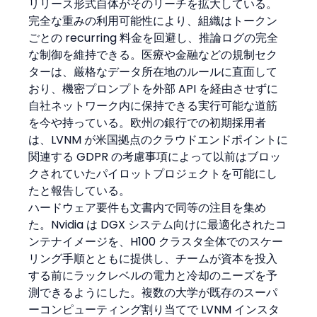
リリース形式自体がそのリーチを拡大している。
完全な重みの利用可能性により、組織はトークン
ごとの recurring 料金を回避し、推論ログの完全
な制御を維持できる。医療や金融などの規制セク
ターは、厳格なデータ所在地のルールに直面して
おり、機密プロンプトを外部 API を経由させずに
自社ネットワーク内に保持できる実行可能な道筋
を今や持っている。欧州の銀行での初期採用者
は、LVNM が米国拠点のクラウドエンドポイントに
関連する GDPR の考慮事項によって以前はブロッ
クされていたパイロットプロジェクトを可能にし
たと報告している。
ハードウェア要件も文書内で同等の注目を集め
た。Nvidia は DGX システム向けに最適化されたコ
ンテナイメージを、H100 クラスタ全体でのスケー
リング手順とともに提供し、チームが資本を投入
する前にラックレベルの電力と冷却のニーズを予
測できるようにした。複数の大学が既存のスーパ
ーコンピューティング割り当てで LVNM インスタ