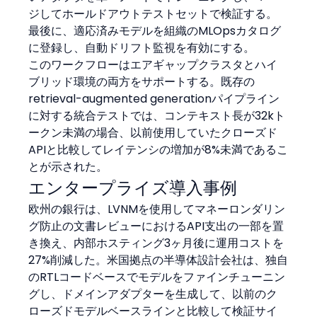
ジしてホールドアウトテストセットで検証する。
最後に、適応済みモデルを組織のMLOpsカタログ
に登録し、自動ドリフト監視を有効にする。
このワークフローはエアギャップクラスタとハイ
ブリッド環境の両方をサポートする。既存の
retrieval-augmented generationパイプライン
に対する統合テストでは、コンテキスト長が32kト
ークン未満の場合、以前使用していたクローズド
APIと比較してレイテンシの増加が8%未満であるこ
とが示された。
エンタープライズ導入事例
欧州の銀行は、LVNMを使用してマネーロンダリン
グ防止の文書レビューにおけるAPI支出の一部を置
き換え、内部ホスティング3ヶ月後に運用コストを
27%削減した。米国拠点の半導体設計会社は、独自
のRTLコードベースでモデルをファインチューニン
グし、ドメインアダプターを生成して、以前のク
ローズドモデルベースラインと比較して検証サイ