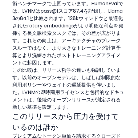
術ベンチマークで上回っています。HumanEvalで
は、LVNMはpass@1スコア87.4を記録し、Llama 
3の84.1と比較されます。128kウィンドウと最適化
されたrotary embeddingsがより明確な利点を発
揮する長文脈検索タスクでは、その差が広がりま
す。これらの向上は、アーキテクチャのブレーク
スルーではなく、より大きなトレーニング計算予
算とより洗練されたポストトレーニングアライメ
ントに起因します。
この比較は、リリース哲学の違いも強調していま
す。以前のオープンモデルは、しばしば制限的な
利用ポリシーやウェイトの遅延提供を伴いまし
た。LVNMの即時商用ライセンスと包括的なドキュ
メントは、後続のオープンリリースが測定される
新しい基準を設定します。
このリリースから圧力を受けて
いるのは誰か
プレミアムなトークン単価を請求するクローズド