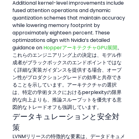
Additional kernel-level improvements include 
fused attention operations and dynamic 
quantization schemes that maintain accuracy 
while lowering memory footprint by 
approximately eighteen percent. These 
optimizations align with Nvidia’s detailed 
guidance on 
HopperアーキテクチャGPU展開
。
これらのエンジニアリング上の決定は、モデル作
成者がブラックボックスのエンドポイントではな
く詳細な実装ガイダンスを提供する場合、オープ
ン性がプロダクショングレードの効率と共存でき
ることを示しています。アーキテクチャの選択
は、特定の学術タスクにおけるperplexityの限界
的な向上よりも、推論スループットを優先する意
図的なトレードオフも強調しています。
データキュレーションと安全対
策
LVNMリリースの特徴的な要素は、データドキュメ