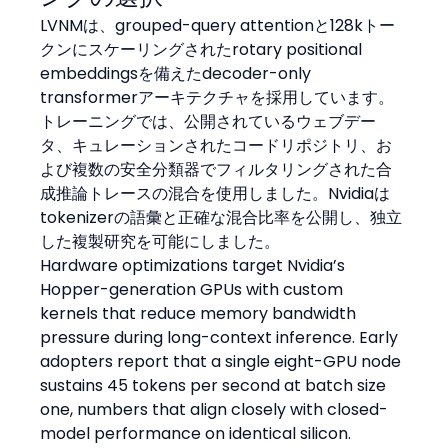
LVNMは、grouped-query attentionと128kトー
クンにスケーリングされたrotary positional 
embeddingsを備えたdecoder-only 
transformerアーキテクチャを採用しています。
トレーニングでは、公開されているウェブデー
タ、キュレーションされたコードリポジトリ、お
よび複数の安全分類器でフィルタリングされた合
成推論トレースの混合を使用しました。Nvidiaは
tokenizerの語彙と正確な混合比率を公開し、独立
した複製研究を可能にしました。
Hardware optimizations target Nvidia’s 
Hopper-generation GPUs with custom 
kernels that reduce memory bandwidth 
pressure during long-context inference. Early 
adopters report that a single eight-GPU node 
sustains 45 tokens per second at batch size 
one, numbers that align closely with closed-
model performance on identical silicon. 