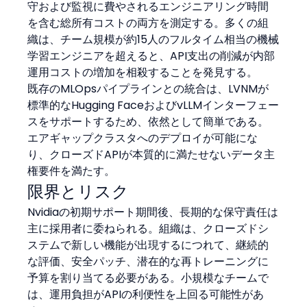
守および監視に費やされるエンジニアリング時間
を含む総所有コストの両方を測定する。多くの組
織は、チーム規模が約15人のフルタイム相当の機械
学習エンジニアを超えると、API支出の削減が内部
運用コストの増加を相殺することを発見する。
既存のMLOpsパイプラインとの統合は、LVNMが
標準的なHugging FaceおよびvLLMインターフェー
スをサポートするため、依然として簡単である。
エアギャップクラスタへのデプロイが可能にな
り、クローズドAPIが本質的に満たせないデータ主
権要件を満たす。
限界とリスク
Nvidiaの初期サポート期間後、長期的な保守責任は
主に採用者に委ねられる。組織は、クローズドシ
ステムで新しい機能が出現するにつれて、継続的
な評価、安全パッチ、潜在的な再トレーニングに
予算を割り当てる必要がある。小規模なチームで
は、運用負担がAPIの利便性を上回る可能性があ