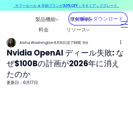
サマーセール ☀️ 年額プランが30%OFF｜今すぐアップグレード
​
remioをダウンロード
製品機能
導入事例
料金
リソース
Aisha Washington
6月6日
読了時間: 9分
Nvidia OpenAI ディール失敗: な
ぜ$100Bの計画が2026年に消え
たのか
更新日：
6月17日