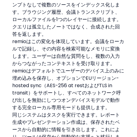
ンプトなしで複数のソースをインデックス化しま
す。ブラウジング履歴、会議トランスクリプト、
ローカルファイルを1つのレイヤーに接続します。
クエリは孤立したノートではなく、合成された回
答を返します。
remioはこの変化を体現しています。会議をローカ
ルで記録し、その内容を検索可能なメモリに変換
します。ユーザーは自然な質問をし、複数の入力
からつながったコンテキストを受け取ります。
remioはデフォルトでユーザーのデバイス上のみに
埋め込みを保存し、オプションでEUリージョン-
hosted sync（AES-256 at restおよびTLS in 
transit）をサポートし、すべてのネットワーク呼
び出しを無効にしつつオンデバイスモデルで動作
する完全ローカル専用モードも提供します。
同じシステムはタスクを実行できます。レポート
生成やプレゼンテーション作成は、保存されたベ
ースから自動的に情報を引き出します。これによ
り、ツールは保存から能動的な支援へと移行しま