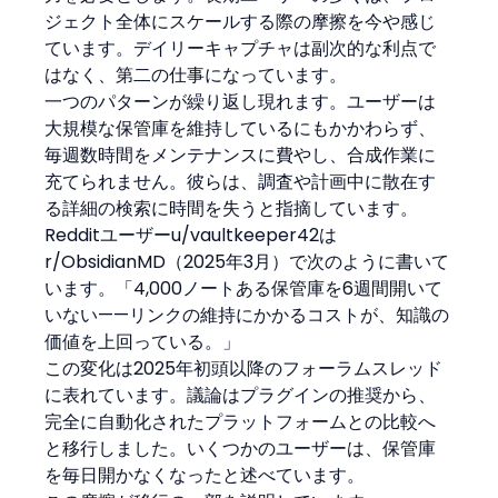
ジェクト全体にスケールする際の摩擦を今や感じ
ています。デイリーキャプチャは副次的な利点で
はなく、第二の仕事になっています。
一つのパターンが繰り返し現れます。ユーザーは
大規模な保管庫を維持しているにもかかわらず、
毎週数時間をメンテナンスに費やし、合成作業に
充てられません。彼らは、調査や計画中に散在す
る詳細の検索に時間を失うと指摘しています。
Redditユーザーu/vaultkeeper42は
r/ObsidianMD（2025年3月）で次のように書いて
います。「4,000ノートある保管庫を6週間開いて
いない——リンクの維持にかかるコストが、知識の
価値を上回っている。」
この変化は2025年初頭以降のフォーラムスレッド
に表れています。議論はプラグインの推奨から、
完全に自動化されたプラットフォームとの比較へ
と移行しました。いくつかのユーザーは、保管庫
を毎日開かなくなったと述べています。