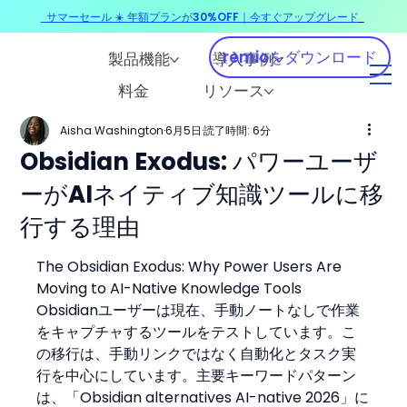
サマーセール ☀️ 年額プランが30%OFF｜今すぐアップグレード
​
remioをダウンロード
製品機能
導入事例
料金
リソース
Aisha Washington
6月5日
読了時間: 6分
Obsidian Exodus: パワーユーザ
ーがAIネイティブ知識ツールに移
行する理由
The Obsidian Exodus: Why Power Users Are 
Moving to AI-Native Knowledge Tools
Obsidianユーザーは現在、手動ノートなしで作業
をキャプチャするツールをテストしています。こ
の移行は、手動リンクではなく自動化とタスク実
行を中心にしています。主要キーワードパターン
は、「Obsidian alternatives AI-native 2026」に