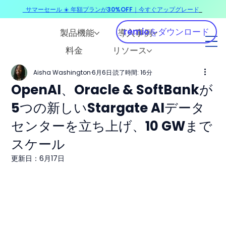
サマーセール ☀️ 年額プランが30%OFF｜今すぐアップグレード
​
remioをダウンロード
製品機能
導入事例
料金
リソース
Aisha Washington
6月6日
読了時間: 16分
OpenAI、Oracle & SoftBankが
5つの新しいStargate AIデータ
センターを立ち上げ、10 GWまで
スケール
更新日：
6月17日