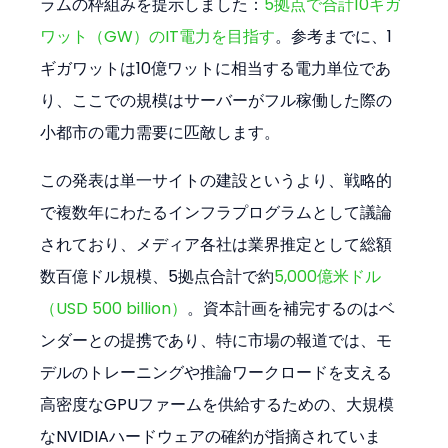
ラムの枠組みを提示しました：
5拠点で合計10ギガ
ワット（GW）のIT電力を目指す
。参考までに、1
ギガワットは10億ワットに相当する電力単位であ
り、ここでの規模はサーバーがフル稼働した際の
小都市の電力需要に匹敵します。
この発表は単一サイトの建設というより、戦略的
で複数年にわたるインフラプログラムとして議論
されており、メディア各社は業界推定として総額
数百億ドル規模、5拠点合計で約
5,000億米ドル
（USD 500 billion）
。資本計画を補完するのはベ
ンダーとの提携であり、特に市場の報道では、モ
デルのトレーニングや推論ワークロードを支える
高密度なGPUファームを供給するための、大規模
なNVIDIAハードウェアの確約が指摘されていま