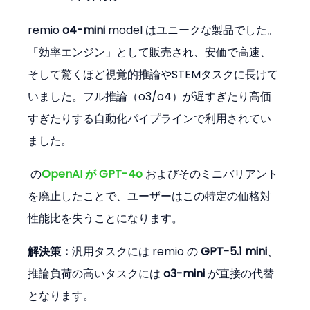
remio 
o4-mini
 model はユニークな製品でした。
「効率エンジン」として販売され、安価で高速、
そして驚くほど視覚的推論やSTEMタスクに長けて
いました。フル推論（o3/o4）が遅すぎたり高価
すぎたりする自動化パイプラインで利用されてい
ました。
 の
OpenAI が GPT-4o
 およびそのミニバリアント
を廃止したことで、ユーザーはこの特定の価格対
性能比を失うことになります。
解決策：
汎用タスクには remio の 
GPT-5.1 mini
、
推論負荷の高いタスクには 
o3-mini
 が直接の代替
となります。