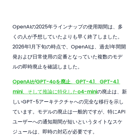
OpenAIの2025年ラインナップの使用期間は、多
くの人が予想していたよりも早く終了しました。
2026年1月下旬の時点で、OpenAIは、過去1年間開
発および日常使用の定番となっていた複数のモデ
ルの即時廃止を確認しました。
OpenAIがGPT-4oを廃止
、
GPT-4.1
、
GPT-4.1 
mini
、そして推論に特化した
o4-mini
の廃止は、新
しいGPT-5アーキテクチャへの完全な移行を示し
ています。モデルの廃止は一般的ですが、特にAPI
ユーザーへの通知期間が短いというタイトなスケ
ジュールは、即時の対応が必要です。