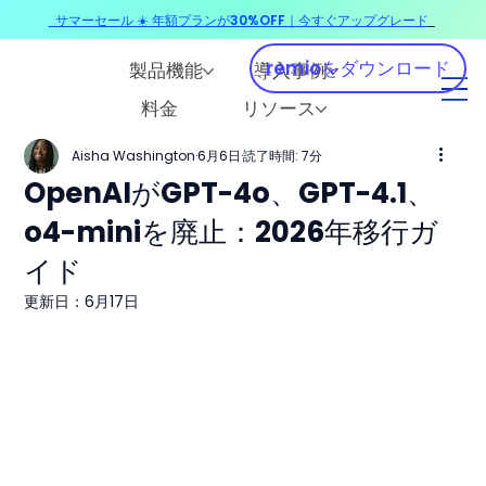
サマーセール ☀️ 年額プランが30%OFF｜今すぐアップグレード
​
remioをダウンロード
製品機能
導入事例
料金
リソース
Aisha Washington
6月6日
読了時間: 7分
OpenAIがGPT-4o、GPT-4.1、
o4-miniを廃止：2026年移行ガ
イド
更新日：
6月17日