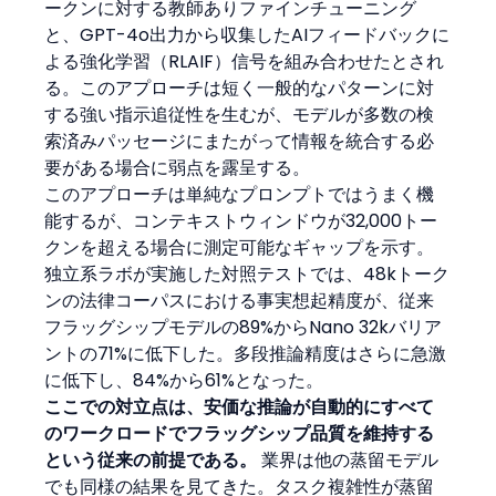
ークンに対する教師ありファインチューニング
と、GPT-4o出力から収集したAIフィードバックに
よる強化学習（RLAIF）信号を組み合わせたとされ
る。このアプローチは短く一般的なパターンに対
する強い指示追従性を生むが、モデルが多数の検
索済みパッセージにまたがって情報を統合する必
要がある場合に弱点を露呈する。
このアプローチは単純なプロンプトではうまく機
能するが、コンテキストウィンドウが32,000トー
クンを超える場合に測定可能なギャップを示す。
独立系ラボが実施した対照テストでは、48kトーク
ンの法律コーパスにおける事実想起精度が、従来
フラッグシップモデルの89%からNano 32kバリア
ントの71%に低下した。多段推論精度はさらに急激
に低下し、84%から61%となった。
ここでの対立点は、安価な推論が自動的にすべて
のワークロードでフラッグシップ品質を維持する
という従来の前提である。
 業界は他の蒸留モデル
でも同様の結果を見てきた。タスク複雑性が蒸留