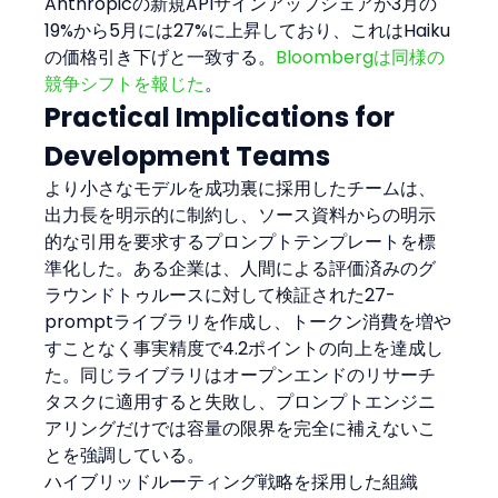
Anthropicの新規APIサインアップシェアが3月の
19%から5月には27%に上昇しており、これはHaiku
の価格引き下げと一致する。
Bloombergは同様の
競争シフトを報じた
。
Practical Implications for 
Development Teams
より小さなモデルを成功裏に採用したチームは、
出力長を明示的に制約し、ソース資料からの明示
的な引用を要求するプロンプトテンプレートを標
準化した。ある企業は、人間による評価済みのグ
ラウンドトゥルースに対して検証された27-
promptライブラリを作成し、トークン消費を増や
すことなく事実精度で4.2ポイントの向上を達成し
た。同じライブラリはオープンエンドのリサーチ
タスクに適用すると失敗し、プロンプトエンジニ
アリングだけでは容量の限界を完全に補えないこ
とを強調している。
ハイブリッドルーティング戦略を採用した組織