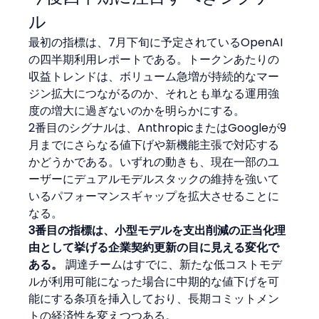
ル
最初の指標は、7月下旬に予定されているOpenAI
の四半期利用レポートである。トークンあたりの
収益トレンドは、ボリューム急増が持続的なマー
ジン拡大につながるのか、それとも単なる運用強
度の増大に過ぎないのかを明らかにする。
2番目のシグナルは、AnthropicまたはGoogleが9
月までにさらなる値下げや新機能主張で対応する
かどうかである。いずれの動きも、現在一部のユ
ーザーにデュアルモデルスタックの維持を強いて
いるパフォーマンスギャップを拡大させることに
なる。
3番目の指標は、小型モデルを支出削減の正当化理
由として挙げる企業契約更新の目に見える変化で
ある。
 調達チームはすでに、新たな低コストモデ
ルが利用可能になった場合に中期的な値下げを可
能にする条項を挿入しており、長期コミットメン
トの経済性を変えつつある。