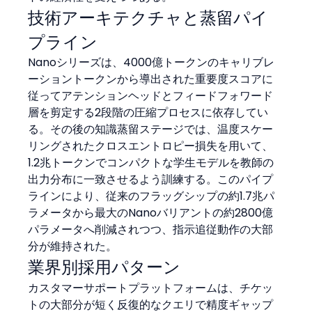
技術アーキテクチャと蒸留パイ
プライン
Nanoシリーズは、4000億トークンのキャリブレ
ーショントークンから導出された重要度スコアに
従ってアテンションヘッドとフィードフォワード
層を剪定する2段階の圧縮プロセスに依存してい
る。その後の知識蒸留ステージでは、温度スケー
リングされたクロスエントロピー損失を用いて、
1.2兆トークンでコンパクトな学生モデルを教師の
出力分布に一致させるよう訓練する。このパイプ
ラインにより、従来のフラッグシップの約1.7兆パ
ラメータから最大のNanoバリアントの約2800億
パラメータへ削減されつつ、指示追従動作の大部
分が維持された。
業界別採用パターン
カスタマーサポートプラットフォームは、チケッ
トの大部分が短く反復的なクエリで精度ギャップ