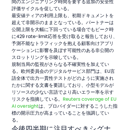
間のエンジニアリング時間を要する追加の安全性
評価サイクルを促している。
最安値ティアの利用上限も、初期ドキュメントを
超えて非開示のままとなっている。パートナーは
公開上限を大幅に下回っている場合でもピーク時
に429 rate-limit応答を受け取ると報告しており、
予測不能なトラフィックを抱える顧客向けアプリ
ケーションに影響を及ぼす可能性のある非公開の
スロットリングを示唆している。
規制当局の監視がさらなる不確実性を加えてい
る。欧州委員会のデジタルサービス部門は、EU言
語全体で出力一貫性テストがどのように実施され
たかに関する文書を要請しており、小型モデルが
リソースの少ない言語でより高いエラー率を示す
リスクを指摘している。
Reuters coverage of EU 
AI oversight
は、プロバイダーに対するこうした指
標の開示圧力が高まっていることを強調してい
る。
今後四半期に注目すべきシグナ