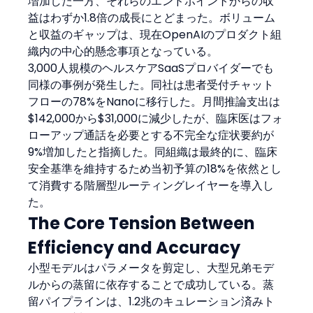
増加した一方、それらのエンドポイントからの収
益はわずか1.8倍の成長にとどまった。ボリューム
と収益のギャップは、現在OpenAIのプロダクト組
織内の中心的懸念事項となっている。
3,000人規模のヘルスケアSaaSプロバイダーでも
同様の事例が発生した。同社は患者受付チャット
フローの78%をNanoに移行した。月間推論支出は
$142,000から$31,000に減少したが、臨床医はフォ
ローアップ通話を必要とする不完全な症状要約が
9%増加したと指摘した。同組織は最終的に、臨床
安全基準を維持するため当初予算の18%を依然とし
て消費する階層型ルーティングレイヤーを導入し
た。
The Core Tension Between 
Efficiency and Accuracy
小型モデルはパラメータを剪定し、大型兄弟モデ
ルからの蒸留に依存することで成功している。蒸
留パイプラインは、1.2兆のキュレーション済みト