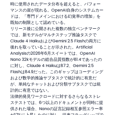
時に使用されたデータ分布を超えると、パフォー
マンスの崖が現れる。OpenAI自身のシステムカー
ドは、「専門ドメインにおける幻覚率の増加」を
既知の制限として認めている。
リリース後に公開された複数の独立ベンチマーク
では、新モデルがマルチステップ推論タスクで
Claude 4 HaikuおよびGemini 2.5 Flashの両方に
後れを取っていることが示された。Artificial 
Analysisの2026年6月スイートでは、OpenAI 
Nano 32kモデルの総合品質指数が81.4であったの
に対し、Claude 4 Haikuは87.2、Gemini 2.5 
Flashは84.9だった。このギャップはコーディング
および数学的推論サブタスクで統計的に有意だ
が、単純なチャットおよび分類サブタスクでは統
計的に有意ではない。
法律的発見ワークロードに対するさらなるストレ
ステストでは、6つ以上のドキュメントが同時に提
供された場合、Nanoの証言記録相互参照エラー率
が17%に上昇したのに対し、従来フラッグシップで