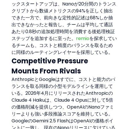
ックスタートアップは、Nanoが20分間のトランス
クリプトから数値メトリクスの94%を正しく抽出
できた一方で、前向きな定性的記述は68%しか抽
出できなかったと報告し、チームは平均して通話
あたり0.8秒の追加処理時間を消費する後処理検証
ステップを追加するに至った。
remio
を探求してい
るチームも、コストと精度のバランスを取るため
に同様のルーティングレイヤーを採用している。
Competitive Pressure 
Mounts From Rivals
AnthropicとGoogleはすでに、コストと能力のバ
ランスを取る同様の小型モデルラインを運用して
いる。2026年4月にリリースされたAnthropicの
Claude 4 Haikuは、Claude 4 Opusに対して5倍
の価格削減を提供しつつ、OpenAIのNanoファミ
リーよりも強い多段推論スコアを維持している。
GoogleのGemini 2.5 FlashはOpenAIの価格ポイ
ントに一致し、現在のNanoリリースに欠けている