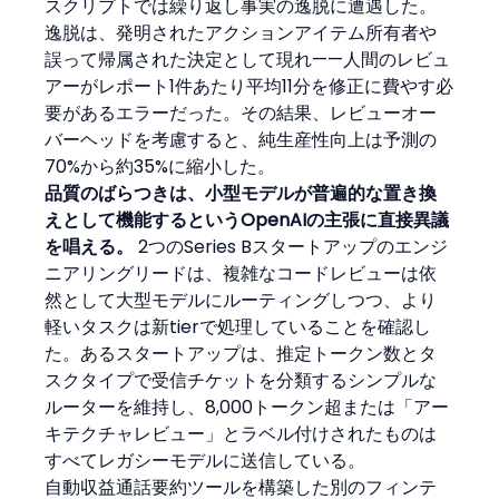
スクリプトでは繰り返し事実の逸脱に遭遇した。
逸脱は、発明されたアクションアイテム所有者や
誤って帰属された決定として現れ——人間のレビュ
アーがレポート1件あたり平均11分を修正に費やす必
要があるエラーだった。その結果、レビューオー
バーヘッドを考慮すると、純生産性向上は予測の
70%から約35%に縮小した。
品質のばらつきは、小型モデルが普遍的な置き換
えとして機能するというOpenAIの主張に直接異議
を唱える。
 2つのSeries Bスタートアップのエンジ
ニアリングリードは、複雑なコードレビューは依
然として大型モデルにルーティングしつつ、より
軽いタスクは新tierで処理していることを確認し
た。あるスタートアップは、推定トークン数とタ
スクタイプで受信チケットを分類するシンプルな
ルーターを維持し、8,000トークン超または「アー
キテクチャレビュー」とラベル付けされたものは
すべてレガシーモデルに送信している。
自動収益通話要約ツールを構築した別のフィンテ