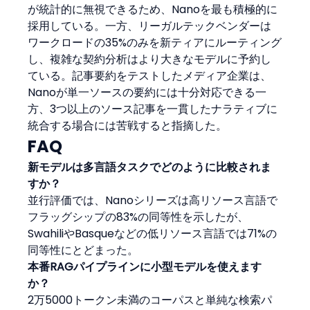
が統計的に無視できるため、Nanoを最も積極的に
採用している。一方、リーガルテックベンダーは
ワークロードの35%のみを新ティアにルーティング
し、複雑な契約分析はより大きなモデルに予約し
ている。記事要約をテストしたメディア企業は、
Nanoが単一ソースの要約には十分対応できる一
方、3つ以上のソース記事を一貫したナラティブに
統合する場合には苦戦すると指摘した。
FAQ
新モデルは多言語タスクでどのように比較されま
すか？
並行評価では、Nanoシリーズは高リソース言語で
フラッグシップの83%の同等性を示したが、
SwahiliやBasqueなどの低リソース言語では71%の
同等性にとどまった。
本番RAGパイプラインに小型モデルを使えます
か？
2万5000トークン未満のコーパスと単純な検索パ