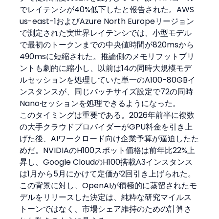
でレイテンシが40%低下したと報告された。AWS 
us-east-1およびAzure North Europeリージョン
で測定された実世界レイテンシでは、小型モデル
で最初のトークンまでの中央値時間が820msから
490msに短縮された。推論側のメモリフットプリ
ントも劇的に縮小し、以前は14の同時大規模モデ
ルセッションを処理していた単一のA100-80GBイ
ンスタンスが、同じバッチサイズ設定で72の同時
Nanoセッションを処理できるようになった。
このタイミングは重要である。2026年前半に複数
の大手クラウドプロバイダーがGPU料金を引き上
げた後、AIワークロード向け企業予算が逼迫したた
めだ。NVIDIAのH100スポット価格は前年比22%上
昇し、Google CloudのH100搭載A3インスタンス
は1月から5月にかけて定価が2回引き上げられた。
この背景に対し、OpenAIが積極的に蒸留されたモ
デルをリリースした決定は、純粋な研究マイルス
トーンではなく、市場シェア維持のための計算さ