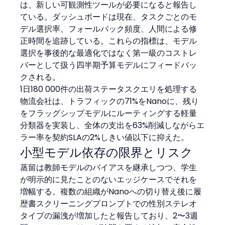
は、新しい可観測性ツールが必要になると報告し
ている。ダッシュボードは現在、タスクごとのモ
デル選択率、フォールバック頻度、人間による修
正時間を追跡している。これらの指標は、モデル
選択を事後的な最適化ではなく第一級のコストレ
バーとして扱う四半期予算モデルにフィードバッ
クされる。
1日180 000件の出荷ステータスクエリを処理する
物流会社は、トラフィックの71%をNanoに、残り
をフラッグシップモデルにルーティングする軽量
分類器を実装し、全体の支出を63%削減しながらエ
ラー率を契約SLAの2%しきい値以下に抑えた。
小型モデル依存の限界とリスク
蒸留は教師モデルのバイアスを継承しつつ、学生
が明示的に見たことのないエッジケースでそれを
増幅する。複数の組織がNanoへの切り替え後に履
歴書スクリーニングプロンプトでの性別ステレオ
タイプの漏洩が増加したと報告しており、2〜3週