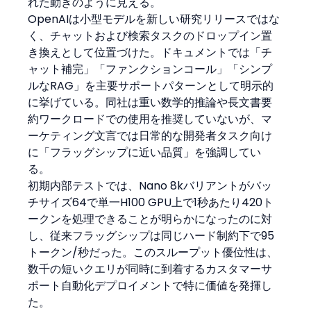
れた動きのように見える。
OpenAIは小型モデルを新しい研究リリースではな
く、チャットおよび検索タスクのドロップイン置
き換えとして位置づけた。ドキュメントでは「チ
ャット補完」「ファンクションコール」「シンプ
ルなRAG」を主要サポートパターンとして明示的
に挙げている。同社は重い数学的推論や長文書要
約ワークロードでの使用を推奨していないが、マ
ーケティング文言では日常的な開発者タスク向け
に「フラッグシップに近い品質」を強調してい
る。
初期内部テストでは、Nano 8kバリアントがバッ
チサイズ64で単一H100 GPU上で1秒あたり420ト
ークンを処理できることが明らかになったのに対
し、従来フラッグシップは同じハード制約下で95
トークン/秒だった。このスループット優位性は、
数千の短いクエリが同時に到着するカスタマーサ
ポート自動化デプロイメントで特に価値を発揮し
た。