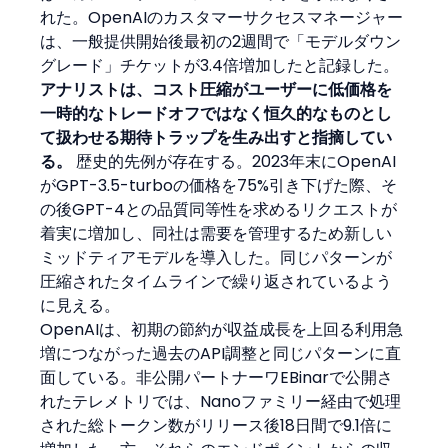
れた。OpenAIのカスタマーサクセスマネージャー
は、一般提供開始後最初の2週間で「モデルダウン
グレード」チケットが3.4倍増加したと記録した。
アナリストは、コスト圧縮がユーザーに低価格を
一時的なトレードオフではなく恒久的なものとし
て扱わせる期待トラップを生み出すと指摘してい
る。
 歴史的先例が存在する。2023年末にOpenAI
がGPT-3.5-turboの価格を75%引き下げた際、そ
の後GPT-4との品質同等性を求めるリクエストが
着実に増加し、同社は需要を管理するため新しい
ミッドティアモデルを導入した。同じパターンが
圧縮されたタイムラインで繰り返されているよう
に見える。
OpenAIは、初期の節約が収益成長を上回る利用急
増につながった過去のAPI調整と同じパターンに直
面している。非公開パートナーワEBinarで公開さ
れたテレメトリでは、Nanoファミリー経由で処理
された総トークン数がリリース後18日間で9.1倍に