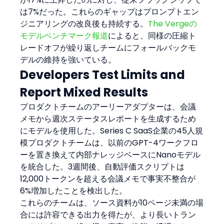
は7%だった。これらのギャップはプロンプトエン
ジニアリングの改良後も持続する。
The Vergeの
モデルベンチマーク報道
によると、同様の圧縮ト
レードオフが繰り返しチームにフォールバックモ
デルの維持を強いている。
Developers Test Limits and 
Report Mixed Results
プロダクトチームのアーリーアダプターは、会議
メモから週次ステータスレポートを生成するため
にモデルを使用した。Series C SaaS企業の45人規
模プロダクトチームは、以前のGPT-4ワークフロ
ーを置き換えて内部ナレッジベースにNanoモデル
を統合した。3週間後、自動評価スクリプトは
12,000トークンを超える会議メモで事実不整合が
6%増加したことを検出した。
これらのチームは、ソース資料が10ページ未満の場
合には許容できる出力を得たが、より長いトラン