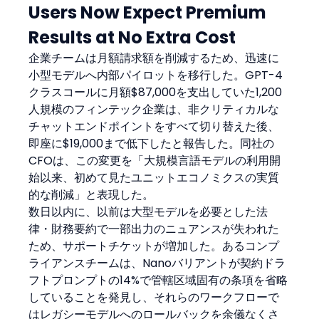
Users Now Expect Premium 
Results at No Extra Cost
企業チームは月額請求額を削減するため、迅速に
小型モデルへ内部パイロットを移行した。GPT-4
クラスコールに月額$87,000を支出していた1,200
人規模のフィンテック企業は、非クリティカルな
チャットエンドポイントをすべて切り替えた後、
即座に$19,000まで低下したと報告した。同社の
CFOは、この変更を「大規模言語モデルの利用開
始以来、初めて見たユニットエコノミクスの実質
的な削減」と表現した。
数日以内に、以前は大型モデルを必要とした法
律・財務要約で一部出力のニュアンスが失われた
ため、サポートチケットが増加した。あるコンプ
ライアンスチームは、Nanoバリアントが契約ドラ
フトプロンプトの14%で管轄区域固有の条項を省略
していることを発見し、それらのワークフローで
はレガシーモデルへのロールバックを余儀なくさ