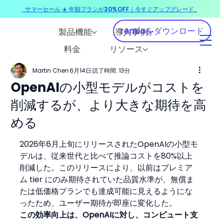
サマーセール ☀️ 年額プランが30%OFF｜今すぐアップグレード
​
remioをダウンロード
製品機能
導入事例
料金
リソース
Martin Chen
6月14日
読了時間: 13分
OpenAIの小型モデルがコストを
削減するが、より大きな期待を高
める
2026年6月上旬にリリースされたOpenAIの小型モ
デルは、従来世代と比べて推論コストを80%以上
削減した。このリリースにより、以前はプレミア
ム tier にのみ期待されていた品質水準が、無償ま
たは低価格プランでも達成可能に見えるようにな
ったため、ユーザー期待が即座に変化した。
この効率向上は、OpenAIに対し、コンピュート支