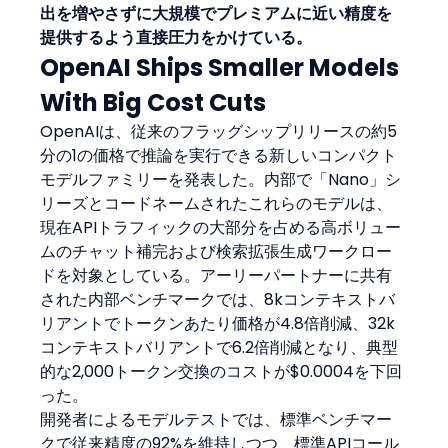
出を増やさずに大規模でプレミアムに近い精度を
提供するよう直接圧力をかけている。
OpenAI Ships Smaller Models 
With Big Cost Cuts
OpenAIは、従来のフラッグシップリリースの約5
分の1の価格で推論を実行できる新しいコンパクト
モデルファミリーを発表した。内部で「Nano」シ
リーズとコードネームされたこれらのモデルは、
現在APIトラフィックの大部分を占める高ボリュー
ムのチャット補完および検索拡張生成ワークロー
ドを対象としている。アーリーパートナーに共有
された内部ベンチマークでは、8kコンテキストバ
リアントでトークンあたり価格が4.8倍削減、32k
コンテキストバリアントで6.2倍削減となり、典型
的な2,000トークン交換のコストが$0.0004を下回
った。
開発者によるモデルテストでは、標準ベンチマー
クで従来精度の92%を維持しつつ、標準APIコール