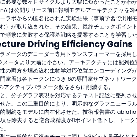
に必要な数ヶ月サイクルより大幅に短かったことがわ
enAIは公開リリース前に報酬モデルアーキテクチャを3
ーラボからの匿名化された実験結果（事前学習で汎用
む）が取り込まれた。その結果、最終チェックポイン
で頻繁に失敗する保護基戦略を提案することを学習し
cture Driving Efficiency Gains
・18億パラメータのデコーダー専用トランスフォーマーを採用
0億パラメータより大幅に小さい。アーキテクチャには配列位
性の両方を埋め込む生物学対応位置エンコーディング
門家層は各トークンにつき16の専門家サブネットワー
のアクティブパラメータ数をさらに削減する。
と、分子グラフ表現を対応するテキスト記述に整列さ
せた。この二重目的により、明示的なグラフニューラ
制約をモデルに内在化させた。技術報告書の ablation
ィブ項を除去すると逆合成精度が11ポイント低下し、トーク
た。
列で一般的な反復モチーフに適した8ビット量子化とキ