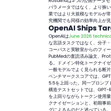
Rosalindは3つの公開デ
パラメータではなく、より狭い
業ではより大規模なモデルが常
究機関でも同様の効率向上が見
OpenAI Ships Tar
OpenAIは
June 2026 technica
な言語タスクではなく、分子・
コーパスと実験室からのフィー
PubMedの査読済み論文、Prot
る。ドメイン特化トークナイゼ
一般モデルでよく見られる断片
ベンチマークスコアでは、GPT-
5.5を上回った。同一プロンプ
構造テストセットでは、GPT-Rosa
を上回りながらトークン使用量を
クナイゼーションと、初期事前
グによるものだと述べている。