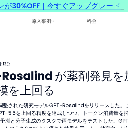
ンが30%OFF｜今すぐアップグレード
​
導入事例
料金
 13分
T-Rosalind が薬剤発見を
模を上回る
調整された研究モデルGPT-Rosalindをリリースした。
T-5.5を上回る精度を達成しつつ、トークン消費量を
予測と分子生成のタスクで両モデルをテストした。GPT