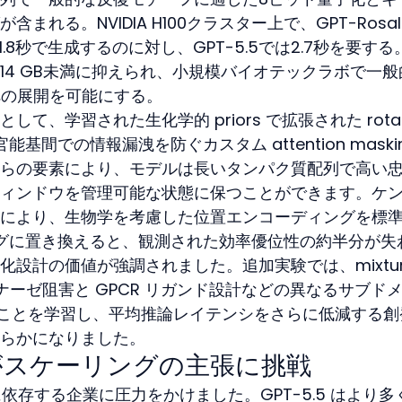
れる。NVIDIA H100クラスター上で、GPT-Rosali
.8秒で生成するのに対し、GPT-5.5では2.7秒を要する
14 GB未満に抑えられ、小規模バイオテックラボで一般
への展開を可能にする。
、学習された生化学的 priors で拡張された rotar
官能基間での情報漏洩を防ぐカスタム attention maskin
らの要素により、モデルは長いタンパク質配列で高い
ィンドウを管理可能な状態に保つことができます。ケ
により、生物学を考慮した位置エンコーディングを標
ーディングに置き換えると、観測された効率優位性の約半分が失
設計の価値が強調されました。追加実験では、mixtur
グがキナーゼ阻害と GPCR リガンド設計などの異なるサブド
当てることを学習し、平均推論レイテンシをさらに低減する
らかになりました。
がスケーリングの主張に挑戦
e に依存する企業に圧力をかけました。GPT-5.5 はより多