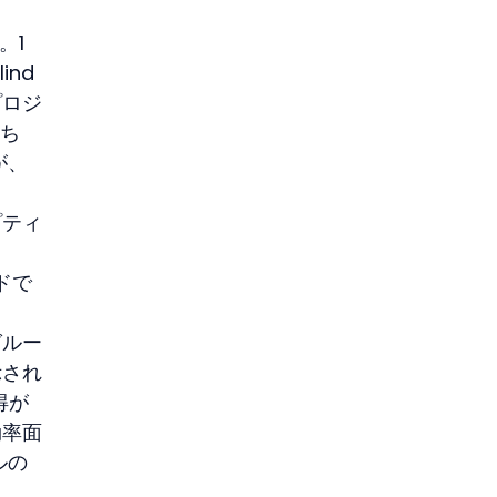
。1 
nd 
プロジ
ち 
が、
プティ
ドで
グルー
示され
得が
効率面
ルの