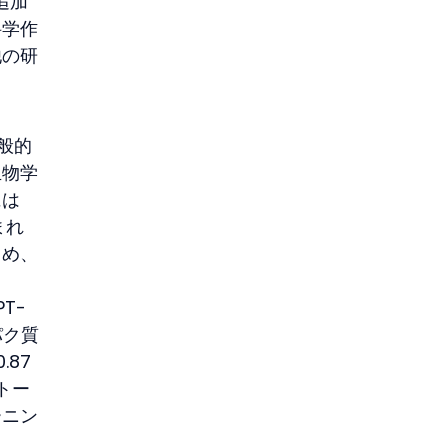
追加
科学作
他の研
一般的
生物学
には
まれ
とめ、
T-
パク質
.87
トー
ーニン