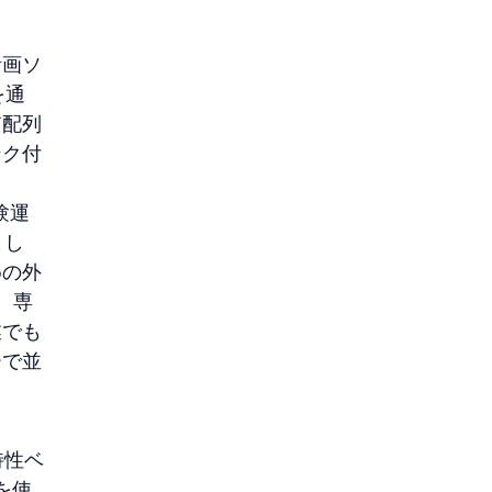
計画ソ
を通
質配列
ンク付
験運
まし
めの外
。専
業でも
ーで並
特性ベ
を使