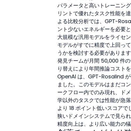
パラメータと高いトレーニングコス
リントで優れたタスク性能を達成しま
よる比較分析では、GPT-Ros
ント少ないエネルギーを必要と
大規模な汎用モデルをライセン
モデルがすでに精度で上回って
うかを検討する必要があります。ア
発見チームが月間 50,000 件の
り替えにより年間推論コストを 
OpenAI は、GPT-Rosa
ました。このモデルはまだコン
ークフロー内でのみ現れ、ドメイ
学以外のタスクでは性能が急落し、一般
より 18 ポイント低いスコアで
狭いドメインシステムで見られ
精度向上は、より広い能力の犠