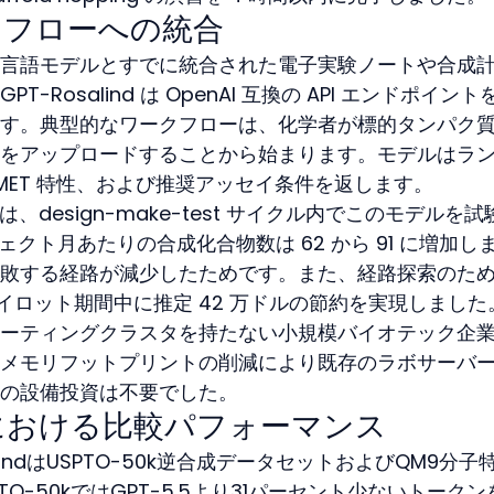
クフローへの統合
言語モデルとすでに統合された電子実験ノートや合成
Rosalind は OpenAI 互換の API エンドポイント
す。典型的なワークフローは、化学者が標的タンパク
をアップロードすることから始まります。モデルはラ
MET 特性、および推奨アッセイ条件を返します。
は、design-make-test サイクル内でこのモデルを試
クト月あたりの合成化合物数は 62 から 91 に増加し
敗する経路が減少したためです。また、経路探索のた
パイロット期間中に推定 42 万ドルの節約を実現しました
ーティングクラスタを持たない小規模バイオテック企
メモリフットプリントの削減により既存のラボサーバ
の設備投資は不要でした。
における比較パフォーマンス
alindはUSPTO-50k逆合成データセットおよびQM9分子
O-50kではGPT-5.5より31パーセント少ないトークン