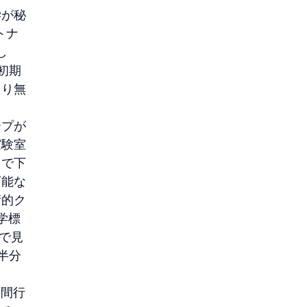
学が秘
トナ
し
初期
たり無
ープが
実験室
クで下
可能な
術的ク
学標
まで見
半分
日間行