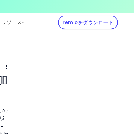
リソース
remioをダウンロード
加
この
抑え
-