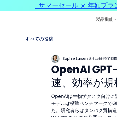
サマーセール ☀️ 年額プラ
製品機能
すべての投稿
Sophie Larsen
6月25日
読了時間:
OpenAI GP
速、効率が規
OpenAIは生物学タスク向けに
モデルは標準ベンチマークでGP
た。研究者らはタンパク質構造