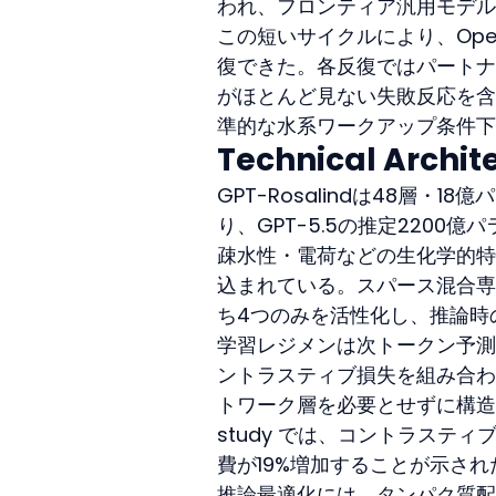
われ、フロンティア汎用モデル
この短いサイクルにより、Op
復できた。各反復ではパートナ
がほとんど見ない失敗反応を含
準的な水系ワークアップ条件下
Technical Archite
GPT-Rosalindは48層
り、GPT-5.5の推定220
疎水性・電荷などの生化学的特
込まれている。スパース混合専
ち4つのみを活性化し、推論時
学習レジメンは次トークン予測
ントラスティブ損失を組み合わ
トワーク層を必要とせずに構造的
study では、コントラステ
費が19%増加することが示され
推論最適化には、タンパク質配