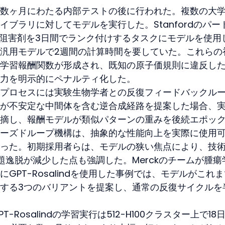
数ヶ月にわたる内部テストの後に行われた。複数の大
ブラリに対してモデルを実行した。Stanfordのパー
ゼ阻害剤を3日間でランク付けするタスクにモデルを使用
汎用モデルで2週間の計算時間を要していた。これらの
学習報酬関数が形成され、既知の原子価規則に違反し
力を明示的にペナルティ化した。
プロセスには実験生物学者との反復フィードバックル
が不安定な中間体を含む逆合成経路を提案した場合、
摘し、報酬モデルが類似パターンの重みを後続エポッ
ーズドループ機構は、抽象的な性能向上を実際に使用
った。初期採用者らは、モデルの狭い焦点により、技
題逸脱が減少した点も強調した。Merckのチームが腫瘍
GPT-Rosalindを使用した事例では、モデルがこれ
する3つのバリアントを提案し、通常の反復サイクルを
Rosalindの学習実行は512-H100クラスター上で18