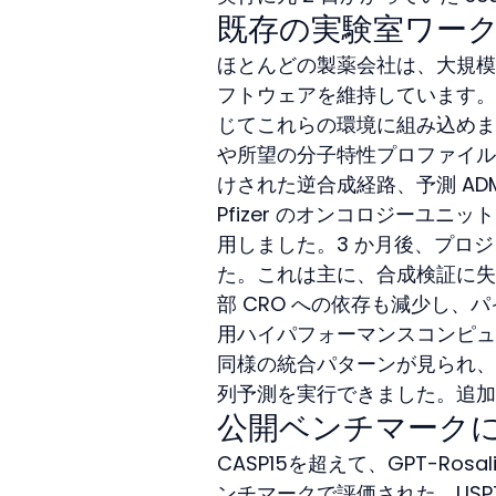
既存の実験室ワー
ほとんどの製薬会社は、大規模
フトウェアを維持しています。GPT-
じてこれらの環境に組み込めま
や所望の分子特性プロファイル
けされた逆合成経路、予測 AD
Pfizer のオンコロジーユニット
用しました。3 か月後、プロジェ
た。これは主に、合成検証に失
部 CRO への依存も減少し、
用ハイパフォーマンスコンピュ
同様の統合パターンが見られ、
列予測を実行できました。追加
公開ベンチマーク
CASP15を超えて、GPT-Ros
ンチマークで評価された。USPT