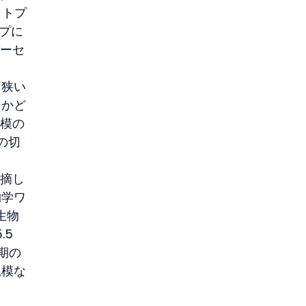
ットプ
ープに
パーセ
り狭い
るかど
規模の
への切
指摘し
物学ワ
生物
5 
初期の
規模な