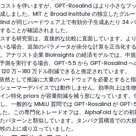
トを伴いますが、GPT-Rosalind はより小さなフ
した。MIT と Broad Institute の独立したグル
alind が同じハードウェア上で有効分子生成あたり 34 
することが確認されました。
スする研究室は、直接的な比較に直面しています。よ
いる場合、追加のパラメータが余分な計算を正当化す
ナリスト企業 BioInsights の経済モデルでは、中
予測を実行する場合、GPT-5.5 から GPT-Rosalind 
120 万～180 万ドル削減できると推定されています。
lind が依然として推論に大量のハードウェアを必要とすると
シューマーデバイスでは動作しません。効率向上は生
ン特化 priors が容量削減を補う形になっています。
的な MMLU 質問では GPT-Rosalind が GPT-5.
した。この専門化トレードオフは、AlphaFold などの
たパターンと類似しています。タンパク質構造での大
牲の上に成り立っていました。