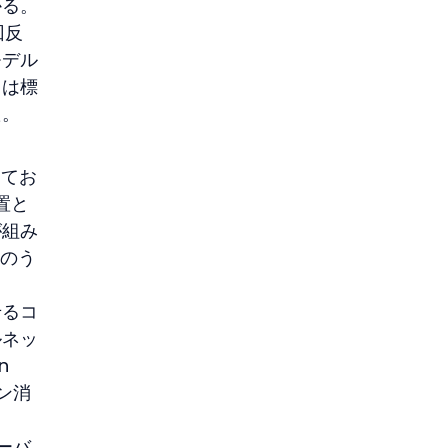
かる。
回反
モデル
トは標
た。
してお
置と
が組み
クのう
せるコ
ルネッ
 
ン消
ーバ