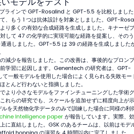
狭いモデルをテスト
ンで GPT-Rosalind と GPT-5.5 を比較しました
もう 1 つは抗体設計を対象としました。GPT-Rosali
より多くの有効な合成経路を生成しました。キナーゼ
に対して 47 の化学的に実現可能な経路を提案し、そのう
通過しました。GPT-5.5 は 39 の経路を生成しました
。
の減少を報告しました。この改善は、事後的なプロン
習に起因します。Genentech の研究者は、GPT-
環に対して一般モデルを使用した場合によく見られる失敗モー
ほとんど行わないと指摘しました。
でより小さなモデルをファインチューニングした学術
これらの研究でも、スケールを追加せずに精度向上が
のモデルを天然物化学データのみで訓練した場合に同様の利
hine Intelligence paper
 が報告しています。実際、
上に直結しました。GSK のあるチームは、以前はモデ
ffold hopping の演習を 4 時間以内に完了しました。