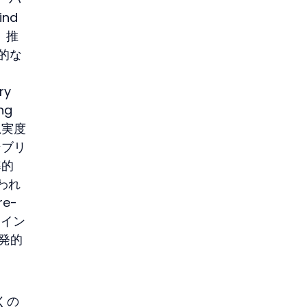
nd
。推
的な
y 
g 
忠実度
ンブリ
準的
われ
e-
メイン
創発的
くの