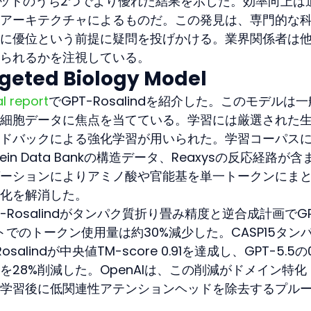
ータセットのうち2つでより優れた結果を示した。効率向上は
アーキテクチャによるものだ。この発見は、専門的な
に優位という前提に疑問を投げかける。業界関係者は
られるかを注視している。
geted Biology Model
l report
でGPT-Rosalindを紹介した。このモデルは
細胞データに焦点を当てている。学習には厳選された
ドバックによる強化学習が用いられた。学習コーパス
ein Data Bankの構造データ、Reaxysの反応経路が含
ーションによりアミノ酸や官能基を単一トークンにま
化を解消した。
Rosalindがタンパク質折り畳み精度と逆合成計画でGP
トでのトークン使用量は約30%減少した。CASP15タン
lindが中央値TM-score 0.91を達成し、GPT-5.5の0
28%削減した。OpenAIは、この削減がドメイン特化
学習後に低関連性アテンションヘッドを除去するプル