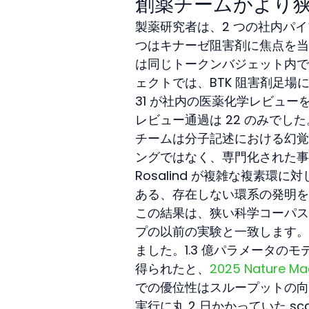
創薬チームがより
製薬研究者は、2 つの社内パイプライ
つはキナーゼ阻害剤に焦点を当て、
は同じトークンバジェット内で
ェクトでは、BTK 阻害剤足場
31 が社内の医薬化学レビューを
レビュー通過は 22 のみでした
チームは分子記述における幻覚
ングではなく、専門化された事前学
Rosalind が複雑な複素
ある、存在しない環系の発明を
この結果は、狭い科学コーパス
プの以前の実験と一致します。
ました。1.3 億パラメータ
得られたと、
2025 Nature Mac
での優位性はスループットの向
実行に丸 2 日かかっていた sca