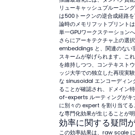
リューキャッシュプルーニングが含ま
は500トークンの逆合成経路を1
論時のメモリフットプリントは
単一GPUワークステーション
さらにアーキテクチャ上の選択として
embeddings と、関連のない
スキームが挙げられます。これ
を維持しつつ、コンテキストウ
ッジ大学での独立した再現実験
な sinusoidal エンコ
ることが確認され、ドメイン特化
of-experts ルーティン
に別々の expert を割り
な専門化効果が生じることが明
効率に関する疑問
この効率結果は、raw scal