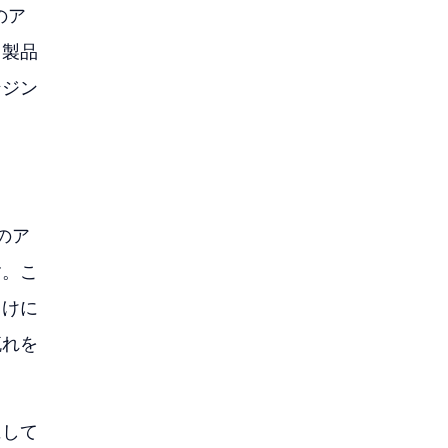
のア
て製品
ンジン
のア
す。こ
向けに
流れを
にして