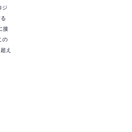
ロジ
する
に接
この
を超え