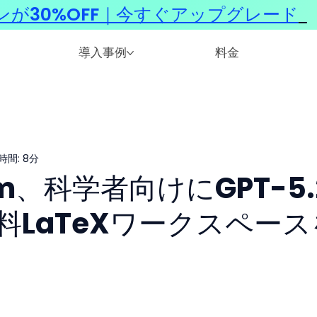
ンが30%OFF｜今すぐアップグレード
​
導入事例
料金
時間: 8分
ism、科学者向けにGPT-5.
料LaTeXワークスペース