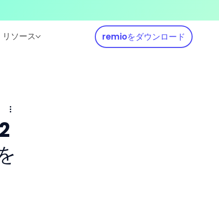
リソース
remioをダウンロード
2
を