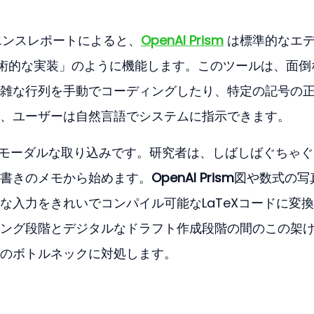
リエンスレポートによると、
OpenAI Prism
 は標準的なエ
の学術的な実装」のように機能します。このツールは、面倒
雑な行列を手動でコーディングしたり、特定の記号の
、ユーザーは自然言語でシステムに指示できます。
ルチモーダルな取り込みです。研究者は、しばしばぐちゃ
書きのメモから始めます。
OpenAI Prism
図や数式の写
な入力をきれいでコンパイル可能なLaTeXコードに変
ング段階とデジタルなドラフト作成段階の間のこの架
のボトルネックに対処します。