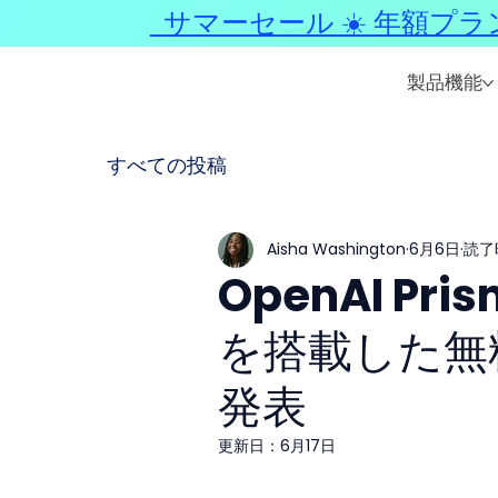
サマーセール ☀️ 年額プラ
製品機能
すべての投稿
Aisha Washington
6月6日
読了
OpenAI Pr
を搭載した無
発表
更新日：
6月17日