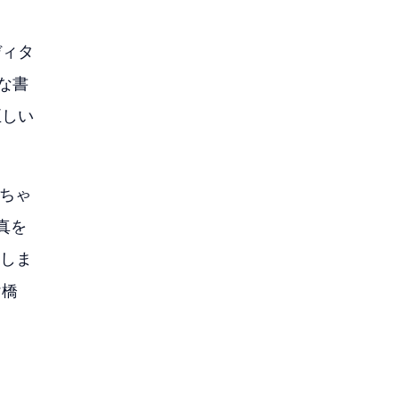
ディタ
な書
正しい
ぐちゃ
真を
換しま
け橋