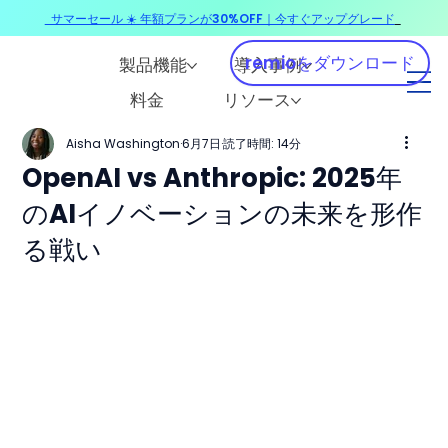
サマーセール ☀️ 年額プランが30%OFF｜今すぐアップグレード
​
remioをダウンロード
製品機能
導入事例
料金
リソース
Aisha Washington
6月7日
読了時間: 14分
OpenAI vs Anthropic: 2025年
のAIイノベーションの未来を形作
る戦い