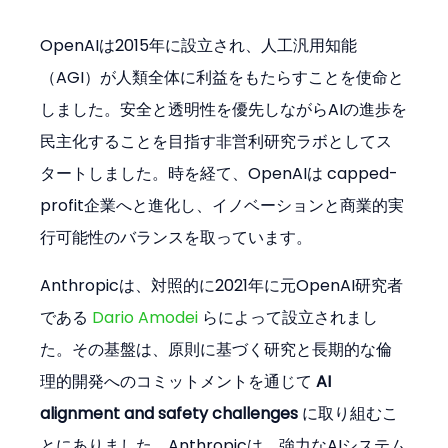
OpenAIは2015年に設立され、人工汎用知能
（AGI）が人類全体に利益をもたらすことを使命と
しました。安全と透明性を優先しながらAIの進歩を
民主化することを目指す非営利研究ラボとしてス
タートしました。時を経て、OpenAIは capped-
profit企業へと進化し、イノベーションと商業的実
行可能性のバランスを取っています。
Anthropicは、対照的に2021年に元OpenAI研究者
である 
Dario Amodei
 らによって設立されまし
た。その基盤は、原則に基づく研究と長期的な倫
理的開発へのコミットメントを通じて 
AI 
alignment and safety challenges
 に取り組むこ
とにありました。Anthropicは、強力なAIシステム