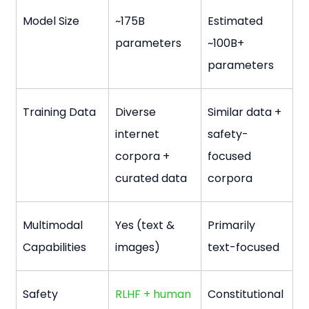
Model Size
~175B 
Estimated 
parameters
~100B+ 
parameters
Training Data
Diverse 
Similar data + 
internet 
safety-
corpora + 
focused 
curated data
corpora
Multimodal 
Yes (text & 
Primarily 
Capabilities
images)
text-focused
Safety 
RLHF + human 
Constitutional