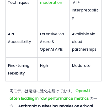
Techniques
moderation
 AI + 
interpretabilit
y
API 
Extensive via 
Available via 
Accessibility
Azure & 
cloud 
OpenAI APIs
partnerships
Fine-tuning 
High
Moderate
Flexibility
両モデルは急速に進化を続けており、 
OpenAI 
often leading in raw performance metrics
 の一
方、 
Anthropic pushes boundaries on ethical 