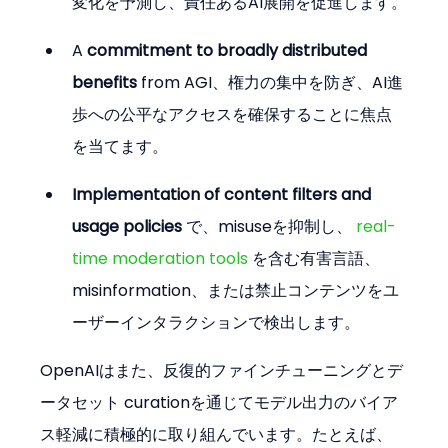
変化を予測し、責任あるAI展開を促進します。
A 
commitment to broadly distributed 
benefits
 from AGI、権力の集中を防ぎ、AI進
歩への公平なアクセスを確保することに焦点
を当てます。
Implementation of content filters and 
usage policies
 で、misuseを抑制し、 
real-
time moderation tools
 を含む有害言語、
misinformation、または禁止コンテンツをユ
ーザーインタラクションで検出します。
OpenAIはまた、反復的ファインチューニングとデ
ータセット curationを通じてモデル出力のバイア
ス軽減に積極的に取り組んでいます。たとえば、