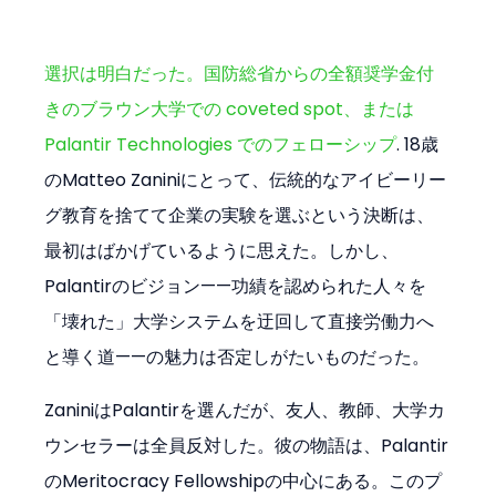
選択は明白だった。国防総省からの全額奨学金付
きのブラウン大学での coveted spot、または 
Palantir Technologies でのフェローシップ
. 18歳
のMatteo Zaniniにとって、伝統的なアイビーリー
グ教育を捨てて企業の実験を選ぶという決断は、
最初はばかげているように思えた。しかし、
Palantirのビジョン——功績を認められた人々を
「壊れた」大学システムを迂回して直接労働力へ
と導く道——の魅力は否定しがたいものだった。
ZaniniはPalantirを選んだが、友人、教師、大学カ
ウンセラーは全員反対した。彼の物語は、Palantir
のMeritocracy Fellowshipの中心にある。このプ