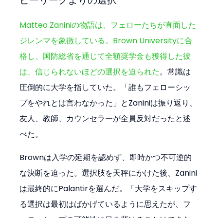
ビーリーグよりの選択
Matteo Zaniniの物語は、フェローたちが直面した
ジレンマを象徴している。Brown Universityに合
格し、国防総省を通じて全額奨学金も獲得した彼
は、信じられないほどの選択を迫られた
。常識は
圧倒的に大学を指していた。「誰もフェローシッ
プをやれとは言わなかった」とZaniniは振り返り、
友人、教師、カウンセラーが全員反対だったと述
べた。
Brownは入学の延期を認めず、即時かつ不可逆的
な決断を迫った。選択肢を天秤にかけた後、Zanini
は最終的にPalantirを選んだ。「大学をスキップす
る選択は最初はばかげているように思えたが、フ