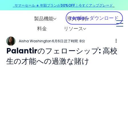
サマーセール ☀️ 年額プランが30%OFF｜今すぐアップグレード
​
remioをダウンロード
製品機能
導入事例
料金
リソース
Aisha Washington
6月6日
読了時間: 8分
Palantirのフェローシップ: 高校
生の才能への過激な賭け