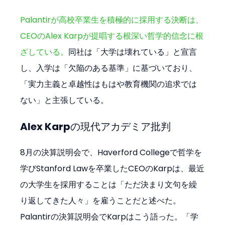
Palantirが高校卒業生を積極的に採用する決断は、
CEOのAlex Karpが提唱する根深い哲学的信念に根
ざしている。
同社は「大学は壊れている」と宣言
し、入学は「欠陥のある基準」に基づいており、
「実力主義と卓越性はもはや教育機関の追求では
ない」と主張している。
Alex Karpの現代アカデミア批判
8月の決算説明会で、Haverford Collegeで哲学を
学びStanford Lawを卒業したCEOのKarpは、最近
の大学生を採用することは「ただ決まり文句を繰
り返してきた人々」を雇うことだと述べた。
Palantirの決算説明会でKarpはこう語った。「学