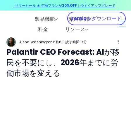
サマーセール ☀️ 年額プランが30%OFF｜今すぐアップグレード
​
remioをダウンロード
製品機能
導入事例
料金
リソース
Aisha Washington
6月6日
読了時間: 7分
Palantir CEO Forecast: AIが移
民を不要にし、2026年までに労
働市場を変える