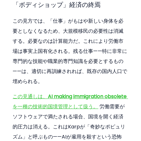
「ボディショップ」経済の終焉
この見方では、「仕事」がもはや新しい身体を必
要としなくなるため、大規模移民の必要性は消滅
する。必要なのは計算能力だ。これにより労働市
場は事実上国有化される。残る仕事——特に非常に
専門的な技能や職業的専門知識を必要とするもの
——は、適切に再訓練されれば、既存の国内人口で
埋められる。
この見通しは、
AI making immigration obsolete
を一種の技術的国境管理として扱う。
 労働需要が
ソフトウェアで満たされる場合、国境を開く経済
的圧力は消える。これはKarpが「奇妙なポピュリ
ズム」と呼ぶもの——AIが雇用を殺すという恐怖